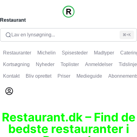
Restaurant
Lav en lynsøgning...
⌘+K
Restauranter
Michelin
Spisesteder
Madtyper
Caterin
Kortsøgning
Nyheder
Toplister
Anmeldelser
Tidslinje
Kontakt
Bliv oprettet
Priser
Medieguide
Abonnement
Restaurant.dk – Find de
bedste restauranter i