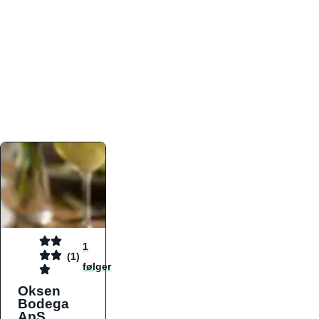
atmosfæren. Platformen er faktabaseret,
overskuelig og altid opdateret med de nyeste
informationer, hvilket gør den til det ideelle værktøj
for både lokale madelskere og turister på farten.
Find præcis den madtype og den stemning, der
passer til din næste middag, uanset hvor i landet
du befinder dig.
1
(1)
følger
Oksen
Bodega
ApS