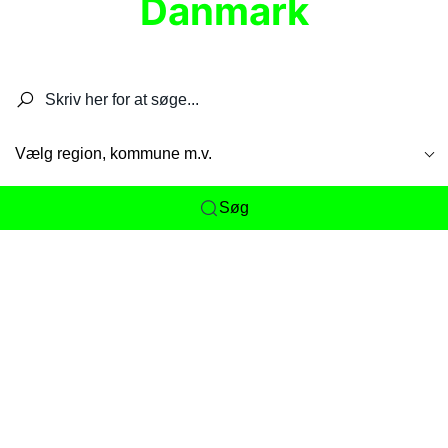
Danmark
Søg efter restauranter, spisesteder, caféer,
barer, pubber, hoteller og aktiviteter.
Vælg region, kommune m.v.
Søg
Her får du det komplette overblik
over
Danmarks mange spisesteder, caféer og
restauranter samlet ét sted. Vi gør det nemt for
dig at opdage alt fra skjulte lokale favoritter til
eksklusive gourmetoplevelser på tværs af alle
landets byer og regioner.
Søgningen er gjort enkel, så du hurtigt kan filtrere
efter madtype, lokation eller specifikke ønsker til