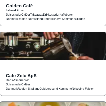
Golden Café
Italiensk
Pizza
Spisesteder
Caféer
Takeaway
Drikkesteder
Kaffebarer
Danmark
Region Nordjylland
Frederikshavn Kommune
Skagen
Cafe Zelo ApS
Dansk
Smørrebrød
Spisesteder
Caféer
Danmark
Region Sjælland
Guldborgsund Kommune
Nykøbing Falster