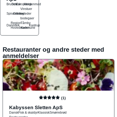
Brunch
Dansk
Europæisk
Morgenmad
Vinstuer
Spisesteder
Drikkesteder
og
bodegaer
Region
Tårnby
Danmark
Kastrup
Hovedstaden
Kommune
Restauranter og andre steder med
anmeldelser
(1)
Kabyssen Sletten ApS
Dansk
Fisk & skaldyr
Klassisk
Smørrebrød