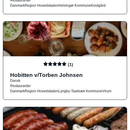
Restauranter
Danmark
Region Hovedstaden
Helsingør Kommune
Kvistgård
(1)
Hobitten v/Torben Johnsen
Dansk
Restauranter
Danmark
Region Hovedstaden
Lyngby-Taarbæk Kommune
Virum