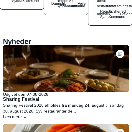
Syddanmark
Kommune
Region
Vejle
Dansk
Danmark
Vejle
Syddanmark
Kommune
Restauranter
Overnatningsst
Region
Odsherred
Danmark
Grevin
Sjælland
Kommune
Nyheder
Udgivet den 07-08-2026
Sharing Festival
Sharing Festival 2026 afholdes fra mandag 24. august til søndag
30. august 2026. Syv restauranter de...
Læs mere →