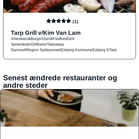
(1)
Tarp Grill v/Kim Van Lam
Amerikansk
Burger
Dansk
Fastfood
Grill
Spisesteder
Grillbarer
Takeaway
Danmark
Region Syddanmark
Esbjerg Kommune
Esbjerg N
Tarp
Senest ændrede restauranter og
andre steder