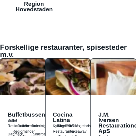
Region
Hovedstaden
Forskellige restauranter, spisesteder
m.v.
Buffetbussen
Cocina
J.M.
Latina
Iversen
Buffet
Restauration
Restauranter
Buffetrestauranter
Catering
Kylling
Mexicansk
Ost
Salat
Taco
Vegetarisk
ApS
Region
Tønder
Restauranter
Takeaway
Danmark
Skærbæk