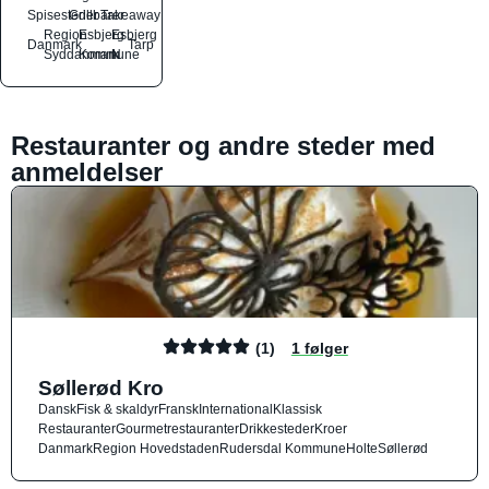
Spisesteder
Grillbarer
Takeaway
Region
Esbjerg
Esbjerg
Danmark
Tarp
Syddanmark
Kommune
N
Restauranter og andre steder med
anmeldelser
(1)
1 følger
Søllerød Kro
Dansk
Fisk & skaldyr
Fransk
International
Klassisk
Restauranter
Gourmetrestauranter
Drikkesteder
Kroer
Danmark
Region Hovedstaden
Rudersdal Kommune
Holte
Søllerød