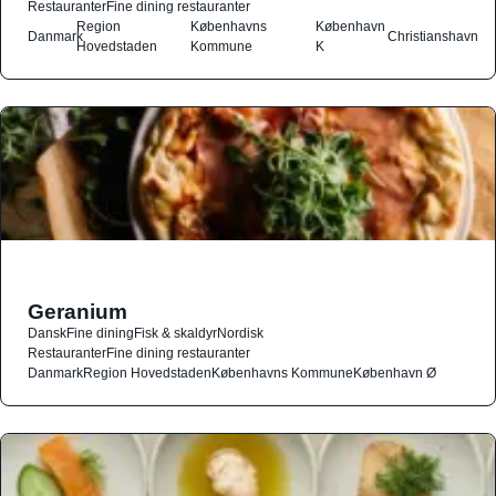
Restauranter
Fine dining restauranter
Region
Københavns
København
Danmark
Christianshavn
Hovedstaden
Kommune
K
Geranium
Dansk
Fine dining
Fisk & skaldyr
Nordisk
Restauranter
Fine dining restauranter
Danmark
Region Hovedstaden
Københavns Kommune
København Ø