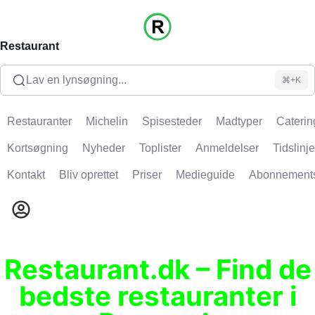
Restaurant
Lav en lynsøgning...
⌘+K
Restauranter
Michelin
Spisesteder
Madtyper
Caterin
Kortsøgning
Nyheder
Toplister
Anmeldelser
Tidslinje
Kontakt
Bliv oprettet
Priser
Medieguide
Abonnement
Restaurant.dk – Find de
bedste restauranter i