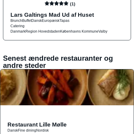
(1)
Lars Galtings Mad Ud af Huset
Brunch
Buffet
Dansk
Europæisk
Tapas
Catering
Danmark
Region Hovedstaden
Københavns Kommune
Valby
Senest ændrede restauranter og
andre steder
Restaurant Lille Mølle
Dansk
Fine dining
Nordisk