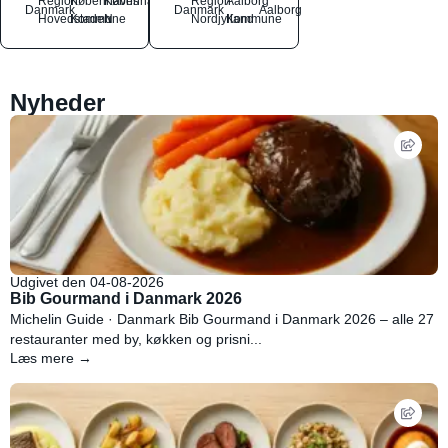
Region
Københavns
København
Region
Aalborg
Danmark
Danmark
Aalborg
Hovedstaden
Kommune
N
Nordjylland
Kommune
Nyheder
Udgivet den 04-08-2026
Bib Gourmand i Danmark 2026
Michelin Guide · Danmark Bib Gourmand i Danmark 2026 – alle 27
restauranter med by, køkken og prisni...
Læs mere →