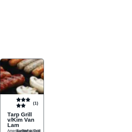
atmosfæren. Platformen er faktabaseret,
overskuelig og altid opdateret med de nyeste
informationer, hvilket gør den til det ideelle værktøj
for både lokale madelskere og turister på farten.
Find præcis den madtype og den stemning, der
passer til din næste middag, uanset hvor i landet
du befinder dig.
(1)
Tarp Grill
v/Kim Van
Lam
Amerikansk
Burger
Dansk
Fastfood
Grill