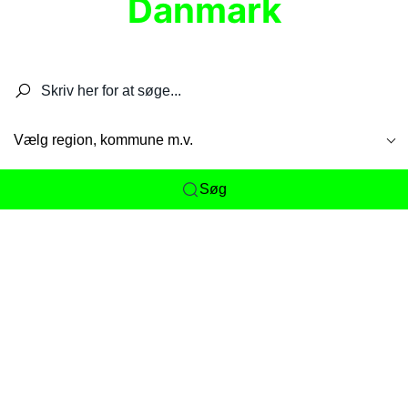
Danmark
Søg efter restauranter, spisesteder, caféer,
barer, pubber, hoteller og aktiviteter.
Vælg region, kommune m.v.
Søg
Her får du det komplette overblik
over
Danmarks mange spisesteder, caféer og
restauranter samlet ét sted. Vi gør det nemt for
dig at opdage alt fra skjulte lokale favoritter til
eksklusive gourmetoplevelser på tværs af alle
landets byer og regioner.
Søgningen er gjort enkel, så du hurtigt kan filtrere
efter madtype, lokation eller specifikke ønsker til