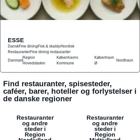
ESSE
Dansk
Fine dining
Fisk & skaldyr
Nordisk
Restauranter
Fine dining restauranter
Region
Københavns
København
Danmark
Nordhavn
Hovedstaden
Kommune
Ø
Find restauranter, spisesteder,
caféer, barer, hoteller og forlystelser i
de danske regioner
Restauranter
Restauranter
og andre
og andre
steder i
steder i
Region
Region