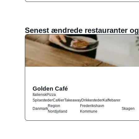
Senest ændrede restauranter og
Golden Café
Italiensk
Pizza
Spisesteder
Caféer
Takeaway
Drikkesteder
Kaffebarer
Region
Frederikshavn
Danmark
Skagen
Nordjylland
Kommune