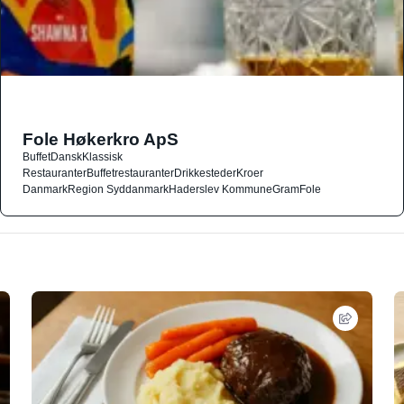
Fole Høkerkro ApS
Buffet
Dansk
Klassisk
Restauranter
Buffetrestauranter
Drikkesteder
Kroer
Danmark
Region Syddanmark
Haderslev Kommune
Gram
Fole