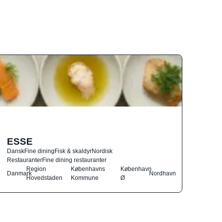
ESSE
Dansk
Fine dining
Fisk & skaldyr
Nordisk
Restauranter
Fine dining restauranter
Region
Københavns
København
Danmark
Nordhavn
Hovedstaden
Kommune
Ø