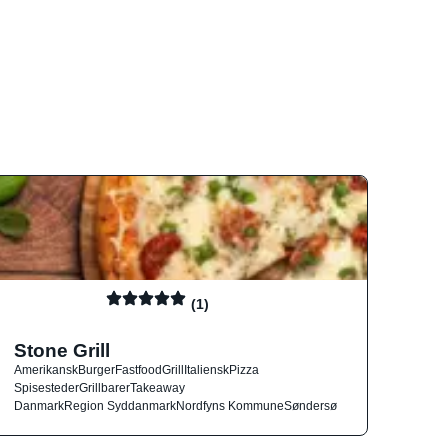
(1)
Stone Grill
Amerikansk
Burger
Fastfood
Grill
Italiensk
Pizza
Spisesteder
Grillbarer
Takeaway
Danmark
Region Syddanmark
Nordfyns Kommune
Søndersø