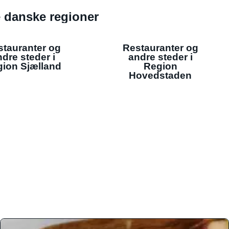
de danske regioner
stauranter og
Restauranter og
dre steder i
andre steder i
ion Sjælland
Region
Hovedstaden