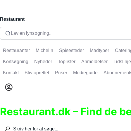
Restaurant
Lav en lynsøgning...
Restauranter
Michelin
Spisesteder
Madtyper
Caterin
Kortsøgning
Nyheder
Toplister
Anmeldelser
Tidslinje
Kontakt
Bliv oprettet
Priser
Medieguide
Abonnement
Restaurant.dk – Find de b
Søg efter restauranter, spisesteder, caféer, bare