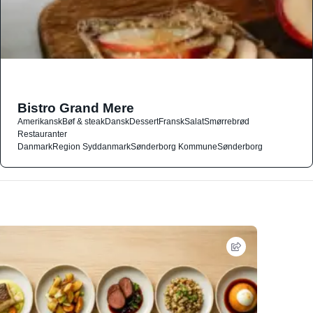
Bistro Grand Mere
Amerikansk
Bøf & steak
Dansk
Dessert
Fransk
Salat
Smørrebrød
Restauranter
Danmark
Region Syddanmark
Sønderborg Kommune
Sønderborg