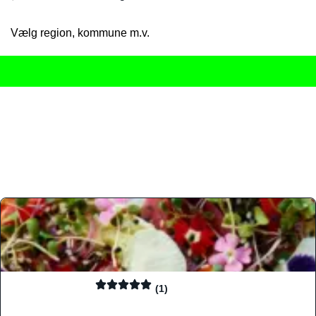
Vælg region, kommune m.v.
Her får du det komplette overblik
over Danmarks mange spisested
gourmetoplevelser på tværs af alle landets byer og regioner.
Søgningen er gjort enkel, så du hurtigt kan filtrere efter madtyp
informationer, hvilket gør den til det ideelle værktøj for både lo
Find præcis den madtype og den stemning, der passer til din næ
(1)