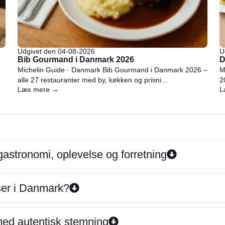
Udgivet den 04-08-2026
U
Bib Gourmand i Danmark 2026
D
Michelin Guide · Danmark Bib Gourmand i Danmark 2026 –
M
alle 27 restauranter med by, køkken og prisni...
2
Læs mere →
L
gastronomi, oplevelse og forretning
iser i Danmark?
 med autentisk stemning