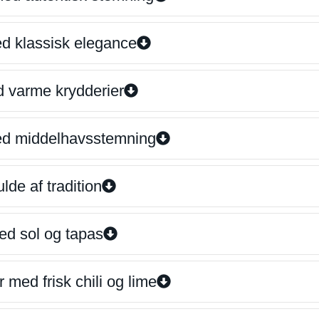
ed klassisk elegance
d varme krydderier
ed middelhavsstemning
lde af tradition
ed sol og tapas
 med frisk chili og lime