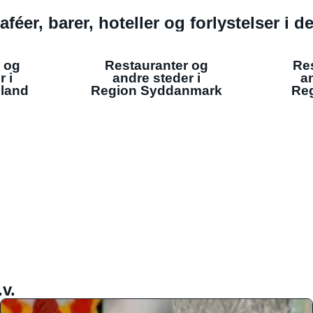
aféer, barer, hoteller og forlystelser i 
 og
Restauranter og
Re
r i
andre steder i
an
lland
Region Syddanmark
Reg
v.