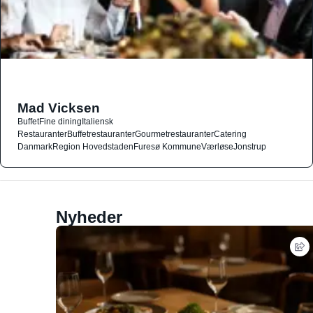
Mad Vicksen
Buffet
Fine dining
Italiensk
Restauranter
Buffetrestauranter
Gourmetrestauranter
Catering
Danmark
Region Hovedstaden
Furesø Kommune
Værløse
Jonstrup
Nyheder