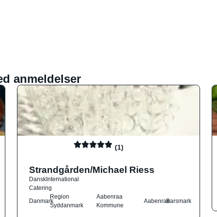
ed anmeldelser
(1)
Strandgården/Michael Riess
Dansk
International
Catering
Region
Aabenraa
Danmark
Aabenraa
Barsmark
Syddanmark
Kommune