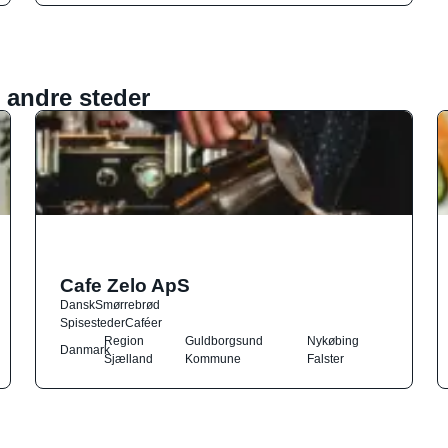
 andre steder
Cafe Zelo ApS
Dansk
Smørrebrød
Spisesteder
Caféer
Region
Guldborgsund
Nykøbing
Danmark
Sjælland
Kommune
Falster