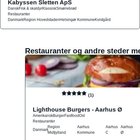
Kabyssen Sletten ApS
Dansk
Fisk & skaldyr
Klassisk
Smørrebrød
Restauranter
Danmark
Region Hovedstaden
Helsingør Kommune
Kvistgård
Restauranter og andre steder m
(1)
Lighthouse Burgers - Aarhus Ø
Amerikansk
Burger
Fastfood
Ost
Restauranter
Region
Aarhus
Aarhus
Aarhus
Danmark
Midtjylland
Kommune
C
Ø