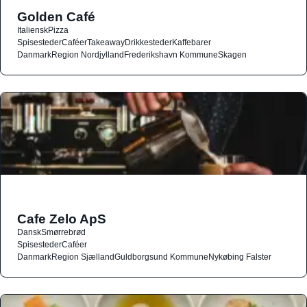
Golden Café
Italiensk
Pizza
Spisesteder
Caféer
Takeaway
Drikkesteder
Kaffebarer
Danmark
Region Nordjylland
Frederikshavn Kommune
Skagen
Cafe Zelo ApS
Dansk
Smørrebrød
Spisesteder
Caféer
Danmark
Region Sjælland
Guldborgsund Kommune
Nykøbing Falster