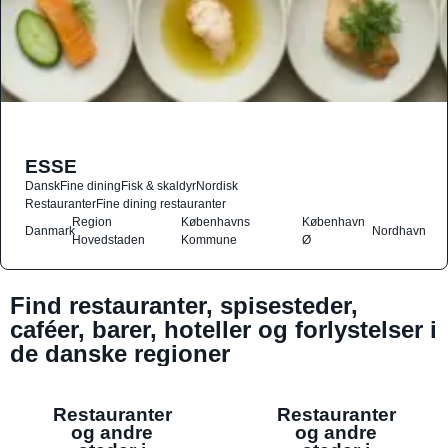
ESSE
Dansk
Fine dining
Fisk & skaldyr
Nordisk
Restauranter
Fine dining restauranter
Region
Københavns
København
Danmark
Nordhavn
Hovedstaden
Kommune
Ø
Find restauranter, spisesteder,
caféer, barer, hoteller og forlystelser i
de danske regioner
Restauranter
Restauranter
og andre
og andre