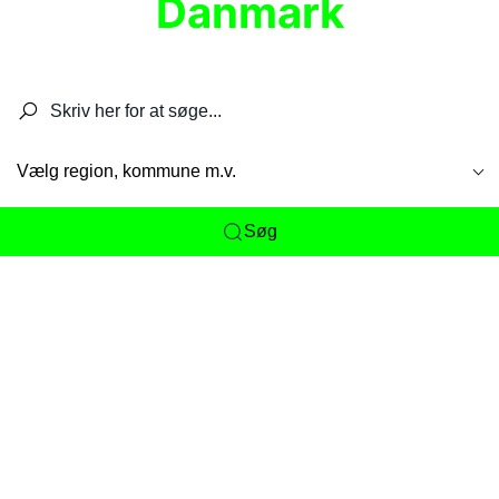
Danmark
Søg efter restauranter, spisesteder, caféer,
barer, pubber, hoteller og aktiviteter.
Vælg region, kommune m.v.
Søg
Her får du det komplette overblik
over
Danmarks mange spisesteder, caféer og
restauranter samlet ét sted. Vi gør det nemt for
dig at opdage alt fra skjulte lokale favoritter til
eksklusive gourmetoplevelser på tværs af alle
landets byer og regioner.
Søgningen er gjort enkel, så du hurtigt kan filtrere
efter madtype, lokation eller specifikke ønsker til