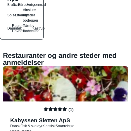
Brunch
Dansk
Europæisk
Morgenmad
Vinstuer
Spisesteder
Drikkesteder
og
bodegaer
Region
Tårnby
Danmark
Kastrup
Hovedstaden
Kommune
Restauranter og andre steder med
anmeldelser
(1)
Kabyssen Sletten ApS
Dansk
Fisk & skaldyr
Klassisk
Smørrebrød