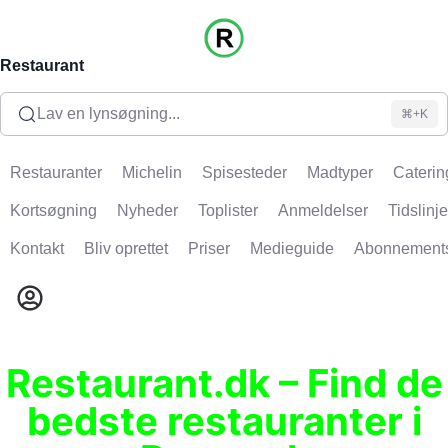
Restaurant
Lav en lynsøgning...
⌘+K
Restauranter
Michelin
Spisesteder
Madtyper
Caterin
Kortsøgning
Nyheder
Toplister
Anmeldelser
Tidslinje
Kontakt
Bliv oprettet
Priser
Medieguide
Abonnement
Restaurant.dk – Find de
bedste restauranter i