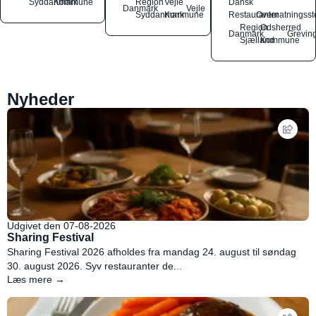
Syddanmark
Kommune
Region
Vejle
Dansk
Danmark
Vejle
Syddanmark
Kommune
Restauranter
Overnatningsst
Region
Odsherred
Danmark
Grevin
Sjælland
Kommune
Nyheder
Udgivet den 07-08-2026
Sharing Festival
Sharing Festival 2026 afholdes fra mandag 24. august til søndag
30. august 2026. Syv restauranter de...
Læs mere →