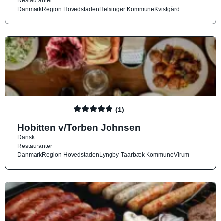
Restauranter
Danmark
Region Hovedstaden
Helsingør Kommune
Kvistgård
(1)
Hobitten v/Torben Johnsen
Dansk
Restauranter
Danmark
Region Hovedstaden
Lyngby-Taarbæk Kommune
Virum