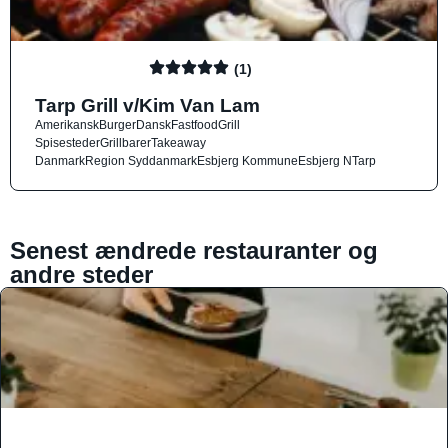
(1)
Tarp Grill v/Kim Van Lam
Amerikansk
Burger
Dansk
Fastfood
Grill
Spisesteder
Grillbarer
Takeaway
Danmark
Region Syddanmark
Esbjerg Kommune
Esbjerg N
Tarp
Senest ændrede restauranter og
andre steder