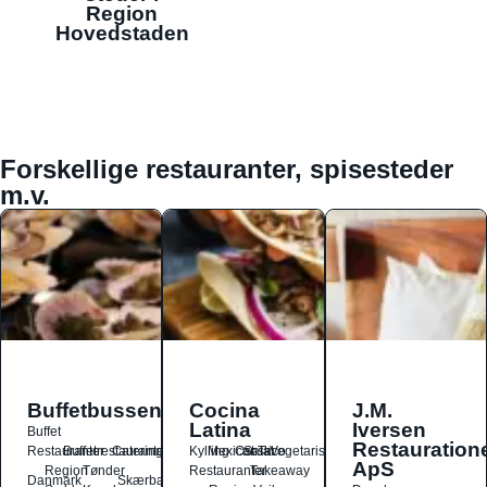
Region
Hovedstaden
Forskellige restauranter, spisesteder
m.v.
Buffetbussen
Cocina
J.M.
Latina
Iversen
Buffet
Restauration
Restauranter
Buffetrestauranter
Catering
Kylling
Mexicansk
Ost
Salat
Taco
Vegetarisk
ApS
Region
Tønder
Restauranter
Takeaway
Danmark
Skærbæk