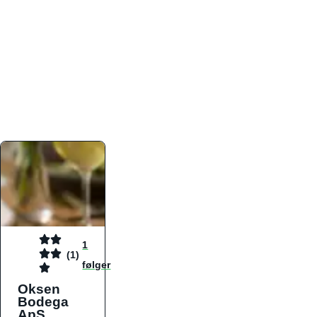
atmosfæren. Platformen er faktabaseret,
overskuelig og altid opdateret med de nyeste
informationer, hvilket gør den til det ideelle værktøj
for både lokale madelskere og turister på farten.
Find præcis den madtype og den stemning, der
passer til din næste middag, uanset hvor i landet
du befinder dig.
1
(1)
følger
Oksen
Bodega
ApS