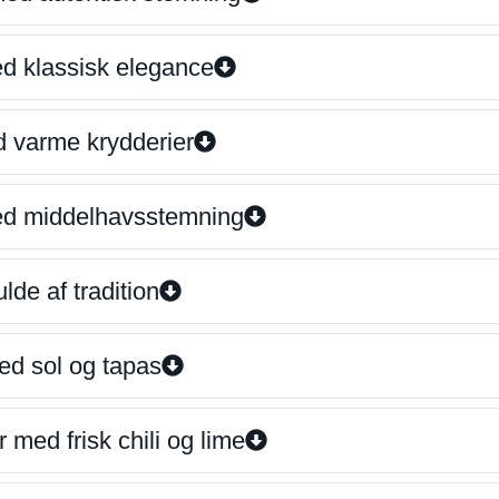
ed klassisk elegance
d varme krydderier
ed middelhavsstemning
lde af tradition
ed sol og tapas
 med frisk chili og lime