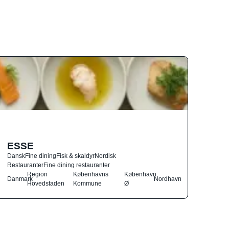
ESSE
Dansk
Fine dining
Fisk & skaldyr
Nordisk
Restauranter
Fine dining restauranter
Region
Københavns
København
Danmark
Nordhavn
Hovedstaden
Kommune
Ø