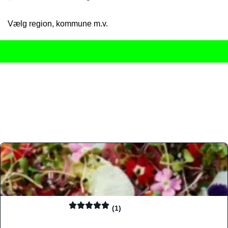
Vælg region, kommune m.v.
Her får du det komplette overblik
over Danmarks mange spisested
gourmetoplevelser på tværs af alle landets byer og regioner.
Søgningen er gjort enkel, så du hurtigt kan filtrere efter madtyp
informationer, hvilket gør den til det ideelle værktøj for både lo
Find præcis den madtype og den stemning, der passer til din næ
(1)