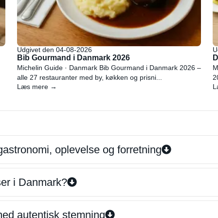
Udgivet den 04-08-2026
U
Bib Gourmand i Danmark 2026
D
Michelin Guide · Danmark Bib Gourmand i Danmark 2026 –
M
alle 27 restauranter med by, køkken og prisni...
2
Læs mere →
L
gastronomi, oplevelse og forretning
iser i Danmark?
 med autentisk stemning