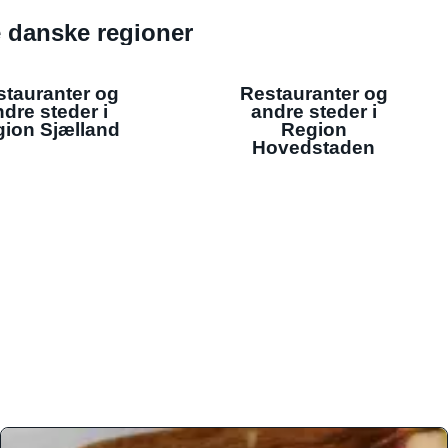
de danske regioner
stauranter og
Restauranter og
dre steder i
andre steder i
ion Sjælland
Region
Hovedstaden