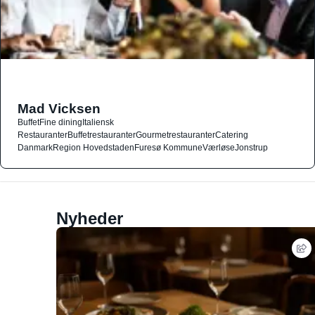
Mad Vicksen
Buffet
Fine dining
Italiensk
Restauranter
Buffetrestauranter
Gourmetrestauranter
Catering
Danmark
Region Hovedstaden
Furesø Kommune
Værløse
Jonstrup
Nyheder