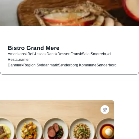
Bistro Grand Mere
Amerikansk
Bøf & steak
Dansk
Dessert
Fransk
Salat
Smørrebrød
Restauranter
Danmark
Region Syddanmark
Sønderborg Kommune
Sønderborg