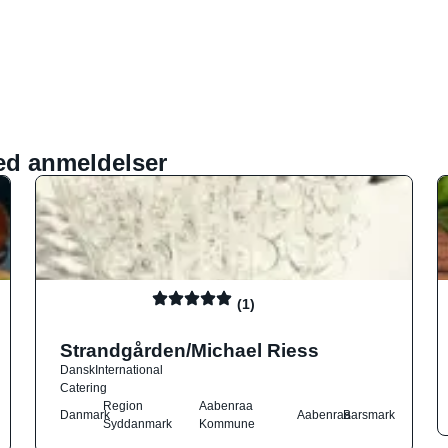
ed anmeldelser
(1)
Strandgården/Michael Riess
Dansk
International
Catering
Region
Aabenraa
Danmark
Aabenraa
Barsmark
Syddanmark
Kommune