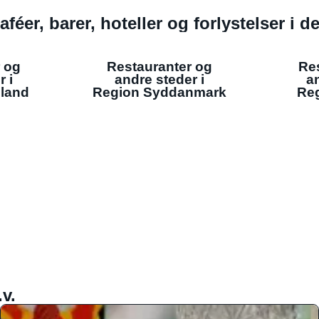
aféer, barer, hoteller og forlystelser i 
 og
Restauranter og
Re
r i
andre steder i
an
lland
Region Syddanmark
Reg
v.