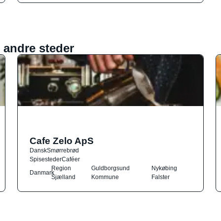
 andre steder
Cafe Zelo ApS
Dansk
Smørrebrød
Spisesteder
Caféer
Region
Guldborgsund
Nykøbing
Danmark
Sjælland
Kommune
Falster