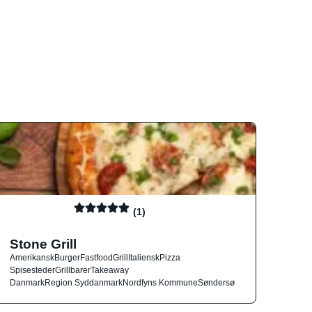
(1)
Stone Grill
Amerikansk
Burger
Fastfood
Grill
Italiensk
Pizza
Spisesteder
Grillbarer
Takeaway
Danmark
Region Syddanmark
Nordfyns Kommune
Søndersø