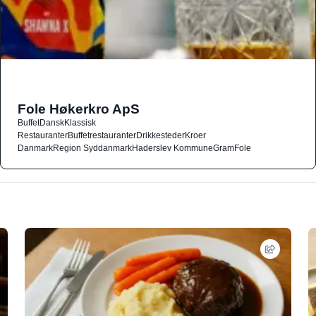
Fole Høkerkro ApS
Buffet
Dansk
Klassisk
Restauranter
Buffetrestauranter
Drikkesteder
Kroer
Danmark
Region Syddanmark
Haderslev Kommune
Gram
Fole