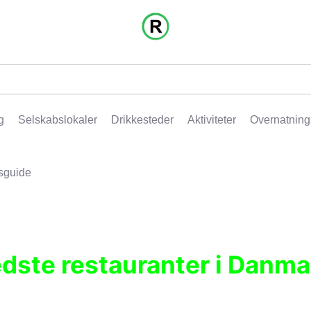
g
Selskabslokaler
Drikkesteder
Aktiviteter
Overnatning
sguide
edste restauranter i Danma
r, pubber, hoteller og aktiviteter.