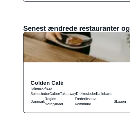
Senest ændrede restauranter og
Golden Café
Italiensk
Pizza
Spisesteder
Caféer
Takeaway
Drikkesteder
Kaffebarer
Region
Frederikshavn
Danmark
Skagen
Nordjylland
Kommune