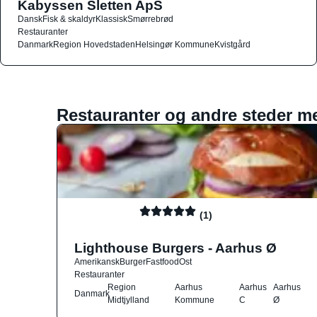
Kabyssen Sletten ApS
Dansk
Fisk & skaldyr
Klassisk
Smørrebrød
Restauranter
Danmark
Region Hovedstaden
Helsingør Kommune
Kvistgård
Restauranter og andre steder m
(1)
Lighthouse Burgers - Aarhus Ø
Amerikansk
Burger
Fastfood
Ost
Restauranter
Region
Aarhus
Aarhus
Aarhus
Danmark
Midtjylland
Kommune
C
Ø