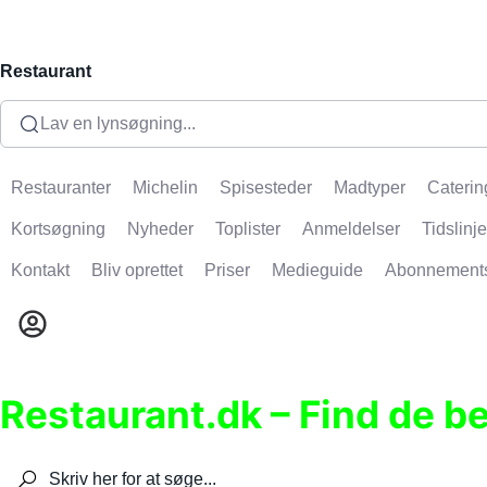
Restaurant
Lav en lynsøgning...
Restauranter
Michelin
Spisesteder
Madtyper
Caterin
Kortsøgning
Nyheder
Toplister
Anmeldelser
Tidslinje
Kontakt
Bliv oprettet
Priser
Medieguide
Abonnement
Restaurant.dk – Find de b
Søg efter restauranter, spisesteder, caféer, bare