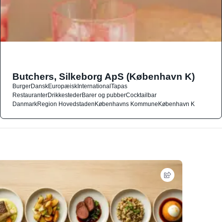
Butchers, Silkeborg ApS (København K)
Burger
Dansk
Europæisk
International
Tapas
Restauranter
Drikkesteder
Barer og pubber
Cocktailbar
Danmark
Region Hovedstaden
Københavns Kommune
København K