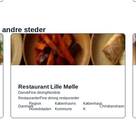
 andre steder
Restaurant Lille Mølle
Dansk
Fine dining
Nordisk
Restauranter
Fine dining restauranter
Region
Københavns
København
Danmark
Christianshavn
Hovedstaden
Kommune
K