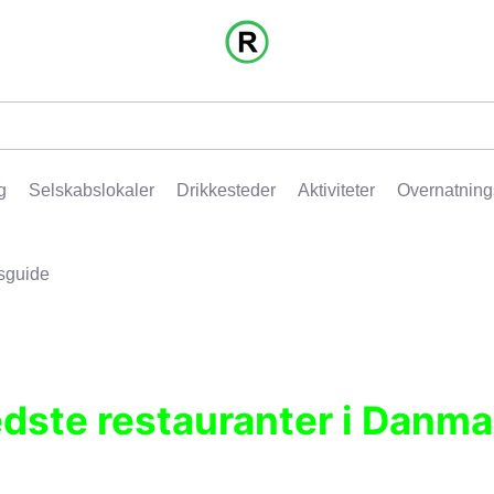
g
Selskabslokaler
Drikkesteder
Aktiviteter
Overnatning
sguide
edste restauranter i Danma
r, pubber, hoteller og aktiviteter.