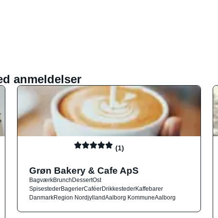
ed anmeldelser
(1)
Grøn Bakery & Cafe ApS
Bagværk
Brunch
Dessert
Ost
Spisesteder
Bagerier
Caféer
Drikkesteder
Kaffebarer
Danmark
Region Nordjylland
Aalborg Kommune
Aalborg