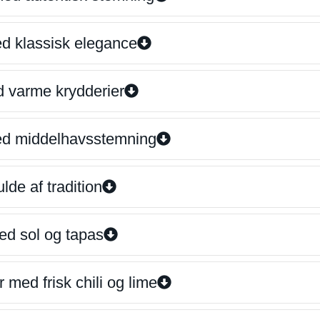
ed klassisk elegance
d varme krydderier
ed middelhavsstemning
lde af tradition
ed sol og tapas
 med frisk chili og lime