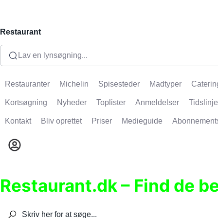
Restaurant
Lav en lynsøgning...
Restauranter
Michelin
Spisesteder
Madtyper
Caterin
Kortsøgning
Nyheder
Toplister
Anmeldelser
Tidslinje
Kontakt
Bliv oprettet
Priser
Medieguide
Abonnement
Restaurant.dk – Find de b
Søg efter restauranter, spisesteder, caféer, bare