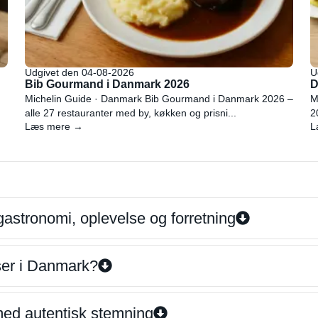
Udgivet den 04-08-2026
U
Bib Gourmand i Danmark 2026
D
Michelin Guide · Danmark Bib Gourmand i Danmark 2026 –
M
alle 27 restauranter med by, køkken og prisni...
2
Læs mere →
L
gastronomi, oplevelse og forretning
iser i Danmark?
 med autentisk stemning