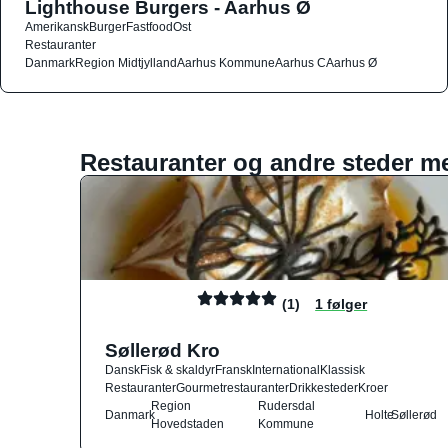
Lighthouse Burgers - Aarhus Ø
Amerikansk
Burger
Fastfood
Ost
Restauranter
Danmark
Region Midtjylland
Aarhus Kommune
Aarhus C
Aarhus Ø
Restauranter og andre steder m
(1)
1 følger
Søllerød Kro
Dansk
Fisk & skaldyr
Fransk
International
Klassisk
Restauranter
Gourmetrestauranter
Drikkesteder
Kroer
Region
Rudersdal
Danmark
Holte
Søllerød
Hovedstaden
Kommune