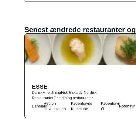
Senest ændrede restauranter og
ESSE
Dansk
Fine dining
Fisk & skaldyr
Nordisk
Restauranter
Fine dining restauranter
Region
Københavns
København
Danmark
Nordhavn
Hovedstaden
Kommune
Ø