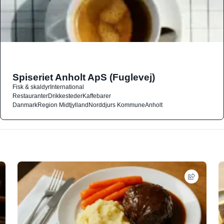
Spiseriet Anholt ApS (Fuglevej)
Fisk & skaldyr
International
Restauranter
Drikkesteder
Kaffebarer
Danmark
Region Midtjylland
Norddjurs Kommune
Anholt