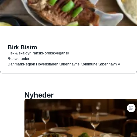
Birk Bistro
Fisk & skaldyr
Fransk
Nordisk
Vegansk
Restauranter
Danmark
Region Hovedstaden
Københavns Kommune
København V
Nyheder