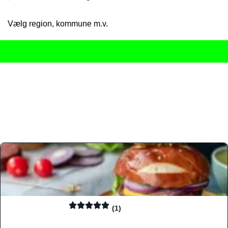
Vælg region, kommune m.v.
Her får du det komplette overblik
over Danmarks mange spisested
gourmetoplevelser på tværs af alle landets byer og regioner.
Søgningen er gjort enkel, så du hurtigt kan filtrere efter madtyp
informationer, hvilket gør den til det ideelle værktøj for både lo
Find præcis den madtype og den stemning, der passer til din næ
(1)