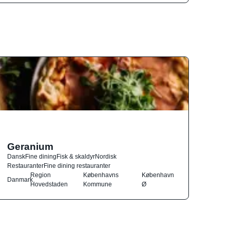
Geranium
Dansk
Fine dining
Fisk & skaldyr
Nordisk
Restauranter
Fine dining restauranter
Region
Københavns
København
Danmark
Hovedstaden
Kommune
Ø