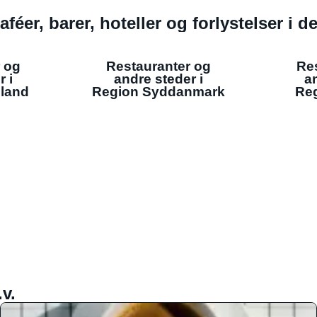
aféer, barer, hoteller og forlystelser i 
 og
Restauranter og
Re
r i
andre steder i
an
lland
Region Syddanmark
Reg
v.