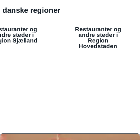
de danske regioner
stauranter og
Restauranter og
dre steder i
andre steder i
ion Sjælland
Region
Hovedstaden