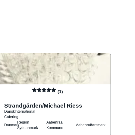
(1)
Strandgården/Michael Riess
Dansk
International
Catering
Region
Aabenraa
Danmark
Aabenraa
Barsmark
Syddanmark
Kommune