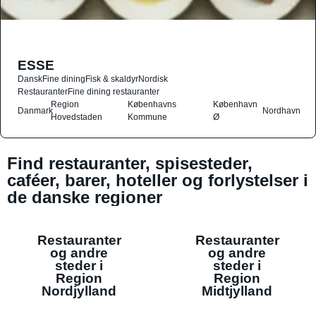
ESSE
Dansk
Fine dining
Fisk & skaldyr
Nordisk
Restauranter
Fine dining restauranter
Region
Københavns
København
Danmark
Nordhavn
Hovedstaden
Kommune
Ø
Find restauranter, spisesteder,
caféer, barer, hoteller og forlystelser i
de danske regioner
Restauranter
Restauranter
og andre
og andre
steder i
steder i
Region
Region
Nordjylland
Midtjylland