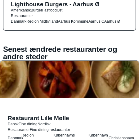
Lighthouse Burgers - Aarhus Ø
Amerikansk
Burger
Fastfood
Ost
Restauranter
Danmark
Region Midtjylland
Aarhus Kommune
Aarhus C
Aarhus Ø
Senest ændrede restauranter og
andre steder
Restaurant Lille Mølle
Dansk
Fine dining
Nordisk
Restauranter
Fine dining restauranter
Region
Københavns
København
Danmark
Christianshavn