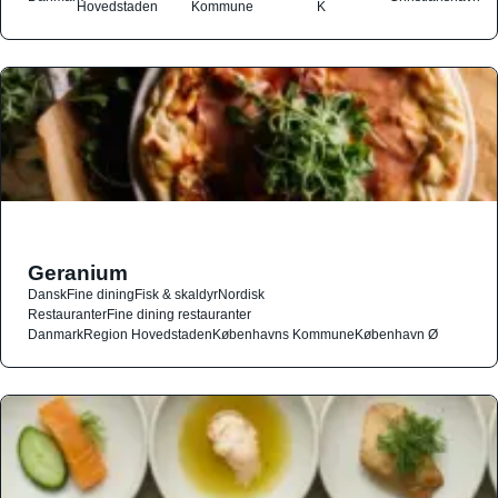
Hovedstaden
Kommune
K
Geranium
Dansk
Fine dining
Fisk & skaldyr
Nordisk
Restauranter
Fine dining restauranter
Danmark
Region Hovedstaden
Københavns Kommune
København Ø