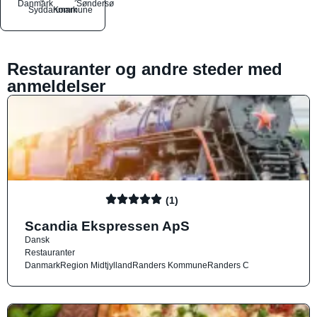
Danmark
Søndersø
Syddanmark
Kommune
Restauranter og andre steder med
anmeldelser
(1)
Scandia Ekspressen ApS
Dansk
Restauranter
Danmark
Region Midtjylland
Randers Kommune
Randers C