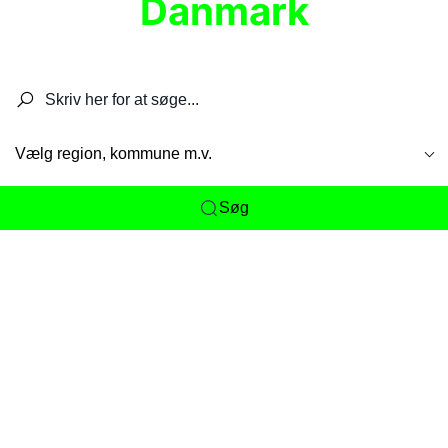
Danmark
Søg efter restauranter, spisesteder, caféer,
barer, pubber, hoteller og aktiviteter.
Vælg region, kommune m.v.
Søg
Her får du det komplette overblik
over
Danmarks mange spisesteder, caféer og
restauranter samlet ét sted. Vi gør det nemt for
dig at opdage alt fra skjulte lokale favoritter til
eksklusive gourmetoplevelser på tværs af alle
landets byer og regioner.
Søgningen er gjort enkel, så du hurtigt kan filtrere
efter madtype, lokation eller specifikke ønsker til