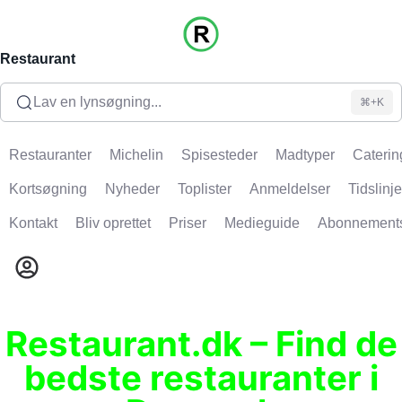
Restaurant
Lav en lynsøgning...
⌘+K
Restauranter
Michelin
Spisesteder
Madtyper
Caterin
Kortsøgning
Nyheder
Toplister
Anmeldelser
Tidslinje
Kontakt
Bliv oprettet
Priser
Medieguide
Abonnement
Restaurant.dk – Find de
bedste restauranter i