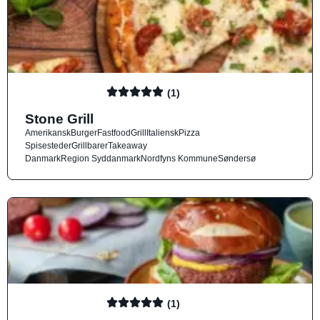
(1)
Stone Grill
Amerikansk
Burger
Fastfood
Grill
Italiensk
Pizza
Spisesteder
Grillbarer
Takeaway
Danmark
Region Syddanmark
Nordfyns Kommune
Søndersø
(1)