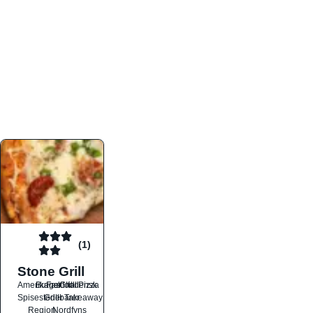
atmosfæren. Platformen er faktabaseret,
overskuelig og altid opdateret med de nyeste
informationer, hvilket gør den til det ideelle værktøj
for både lokale madelskere og turister på farten.
Find præcis den madtype og den stemning, der
passer til din næste middag, uanset hvor i landet
du befinder dig.
(1)
Stone Grill
Amerikansk
Burger
Fastfood
Grill
Italiensk
Pizza
Spisesteder
Grillbarer
Takeaway
Region
Nordfyns