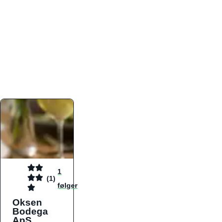
atmosfæren. Platformen er faktabaseret,
overskuelig og altid opdateret med de nyeste
informationer, hvilket gør den til det ideelle værktøj
for både lokale madelskere og turister på farten.
Find præcis den madtype og den stemning, der
passer til din næste middag, uanset hvor i landet
du befinder dig.
1
(1)
følger
Oksen
Bodega
ApS