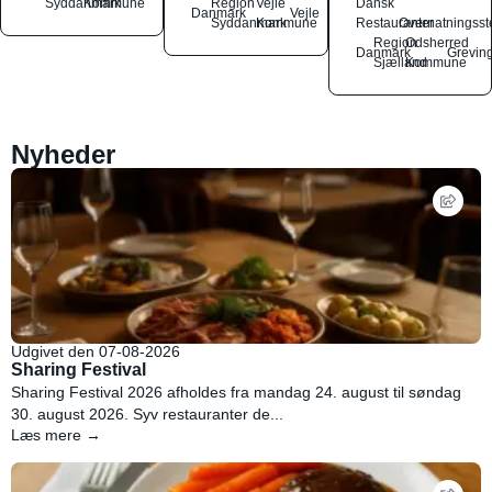
Syddanmark
Kommune
Region
Vejle
Dansk
Danmark
Vejle
Syddanmark
Kommune
Restauranter
Overnatningsst
Region
Odsherred
Danmark
Grevin
Sjælland
Kommune
Nyheder
Udgivet den 07-08-2026
Sharing Festival
Sharing Festival 2026 afholdes fra mandag 24. august til søndag
30. august 2026. Syv restauranter de...
Læs mere →