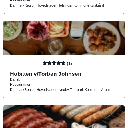
Restauranter
Danmark
Region Hovedstaden
Helsingør Kommune
Kvistgård
(1)
Hobitten v/Torben Johnsen
Dansk
Restauranter
Danmark
Region Hovedstaden
Lyngby-Taarbæk Kommune
Virum