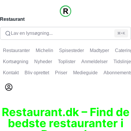
Restaurant
Lav en lynsøgning...
⌘+K
Restauranter
Michelin
Spisesteder
Madtyper
Caterin
Kortsøgning
Nyheder
Toplister
Anmeldelser
Tidslinje
Kontakt
Bliv oprettet
Priser
Medieguide
Abonnement
Restaurant.dk – Find de
bedste restauranter i