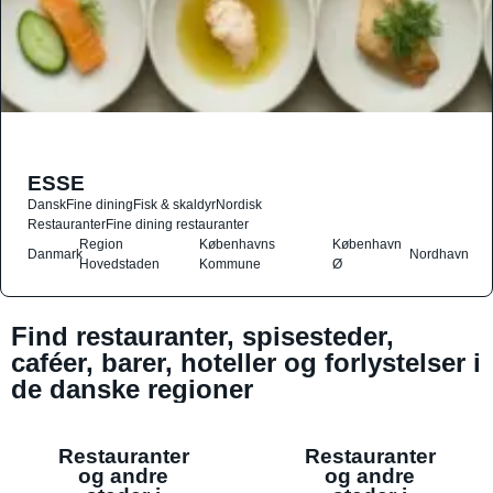
ESSE
Dansk
Fine dining
Fisk & skaldyr
Nordisk
Restauranter
Fine dining restauranter
Region
Københavns
København
Danmark
Nordhavn
Hovedstaden
Kommune
Ø
Find restauranter, spisesteder,
caféer, barer, hoteller og forlystelser i
de danske regioner
Restauranter
Restauranter
og andre
og andre