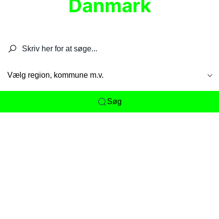
Danmark
Søg efter restauranter, spisesteder, caféer,
barer, pubber, hoteller og aktiviteter.
Vælg region, kommune m.v.
Søg
Her får du det komplette overblik
over
Danmarks mange spisesteder, caféer og
restauranter samlet ét sted. Vi gør det nemt for
dig at opdage alt fra skjulte lokale favoritter til
eksklusive gourmetoplevelser på tværs af alle
landets byer og regioner.
Søgningen er gjort enkel, så du hurtigt kan filtrere
efter madtype, lokation eller specifikke ønsker til