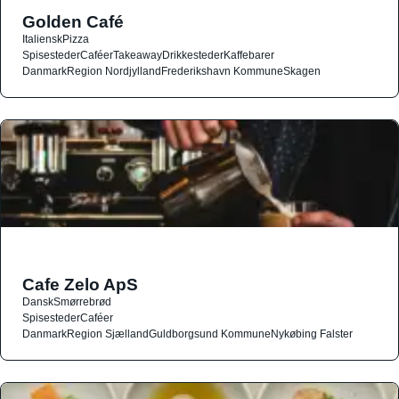
Golden Café
Italiensk
Pizza
Spisesteder
Caféer
Takeaway
Drikkesteder
Kaffebarer
Danmark
Region Nordjylland
Frederikshavn Kommune
Skagen
Cafe Zelo ApS
Dansk
Smørrebrød
Spisesteder
Caféer
Danmark
Region Sjælland
Guldborgsund Kommune
Nykøbing Falster