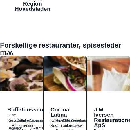
Region
Hovedstaden
Forskellige restauranter, spisesteder
m.v.
Buffetbussen
Cocina
J.M.
Latina
Iversen
Buffet
Restauration
Restauranter
Buffetrestauranter
Catering
Kylling
Mexicansk
Ost
Salat
Taco
Vegetarisk
ApS
Region
Tønder
Restauranter
Takeaway
Danmark
Skærbæk