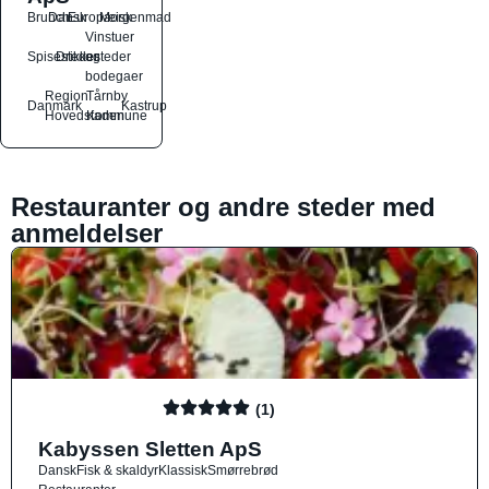
Brunch
Dansk
Europæisk
Morgenmad
Vinstuer
Spisesteder
Drikkesteder
og
bodegaer
Region
Tårnby
Danmark
Kastrup
Hovedstaden
Kommune
Restauranter og andre steder med
anmeldelser
(1)
Kabyssen Sletten ApS
Dansk
Fisk & skaldyr
Klassisk
Smørrebrød