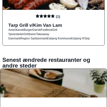
(1)
Tarp Grill v/Kim Van Lam
Amerikansk
Burger
Dansk
Fastfood
Grill
Spisesteder
Grillbarer
Takeaway
Danmark
Region Syddanmark
Esbjerg Kommune
Esbjerg N
Tarp
Senest ændrede restauranter og
andre steder