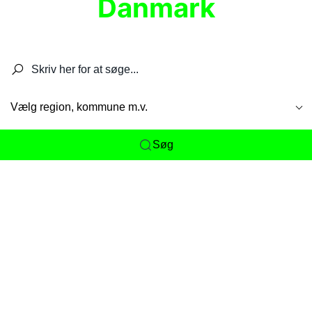
Danmark
Søg efter restauranter, spisesteder, caféer,
barer, pubber, hoteller og aktiviteter.
Vælg region, kommune m.v.
Søg
Her får du det komplette overblik
over
Danmarks mange spisesteder, caféer og
restauranter samlet ét sted. Vi gør det nemt for
dig at opdage alt fra skjulte lokale favoritter til
eksklusive gourmetoplevelser på tværs af alle
landets byer og regioner.
Søgningen er gjort enkel, så du hurtigt kan filtrere
efter madtype, lokation eller specifikke ønsker til