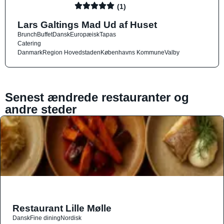
(1)
Lars Galtings Mad Ud af Huset
Brunch
Buffet
Dansk
Europæisk
Tapas
Catering
Danmark
Region Hovedstaden
Københavns Kommune
Valby
Senest ændrede restauranter og
andre steder
Restaurant Lille Mølle
Dansk
Fine dining
Nordisk