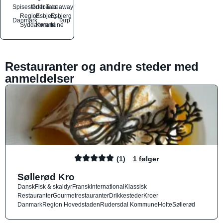
Spisesteder
Grillbarer
Takeaway
Region
Esbjerg
Esbjerg
Danmark
Tarp
Syddanmark
Kommune
N
Restauranter og andre steder med
anmeldelser
(1)
1 følger
Søllerød Kro
Dansk
Fisk & skaldyr
Fransk
International
Klassisk
Restauranter
Gourmetrestauranter
Drikkesteder
Kroer
Danmark
Region Hovedstaden
Rudersdal Kommune
Holte
Søllerød