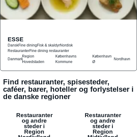
ESSE
Dansk
Fine dining
Fisk & skaldyr
Nordisk
Restauranter
Fine dining restauranter
Region
Københavns
København
Danmark
Nordhavn
Hovedstaden
Kommune
Ø
Find restauranter, spisesteder,
caféer, barer, hoteller og forlystelser i
de danske regioner
Restauranter
Restauranter
og andre
og andre
steder i
steder i
Region
Region