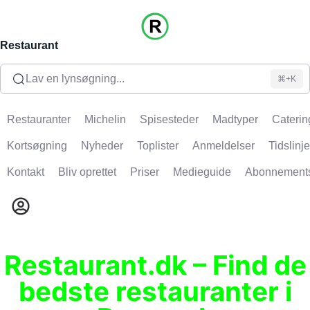
Restaurant
Lav en lynsøgning...
⌘+K
Restauranter
Michelin
Spisesteder
Madtyper
Caterin
Kortsøgning
Nyheder
Toplister
Anmeldelser
Tidslinje
Kontakt
Bliv oprettet
Priser
Medieguide
Abonnement
Restaurant.dk – Find de
bedste restauranter i