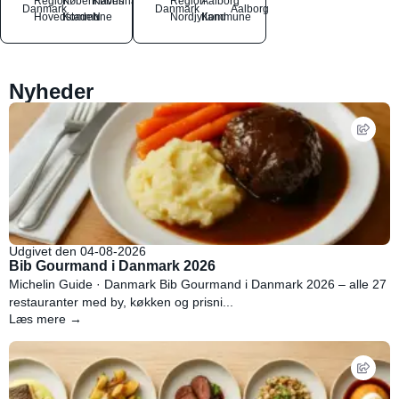
Region
Københavns
København
Region
Aalborg
Danmark
Danmark
Aalborg
Hovedstaden
Kommune
N
Nordjylland
Kommune
Nyheder
Udgivet den 04-08-2026
Bib Gourmand i Danmark 2026
Michelin Guide · Danmark Bib Gourmand i Danmark 2026 – alle 27
restauranter med by, køkken og prisni...
Læs mere →