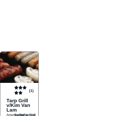
atmosfæren. Platformen er faktabaseret,
overskuelig og altid opdateret med de nyeste
informationer, hvilket gør den til det ideelle værktøj
for både lokale madelskere og turister på farten.
Find præcis den madtype og den stemning, der
passer til din næste middag, uanset hvor i landet
du befinder dig.
(1)
Tarp Grill
v/Kim Van
Lam
Amerikansk
Burger
Dansk
Fastfood
Grill