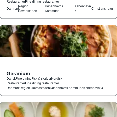
Restauranter
Fine dining restauranter
Region
Københavns
København
Danmark
Christianshavn
Hovedstaden
Kommune
K
Geranium
Dansk
Fine dining
Fisk & skaldyr
Nordisk
Restauranter
Fine dining restauranter
Danmark
Region Hovedstaden
Københavns Kommune
København Ø