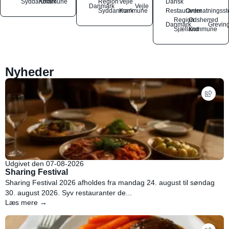
Syddanmark
Kommune
Region
Vejle
Dansk
Danmark
Vejle
Syddanmark
Kommune
Restauranter
Overnatningsst
Region
Odsherred
Danmark
Grevin
Sjælland
Kommune
Nyheder
Udgivet den 07-08-2026
Sharing Festival
Sharing Festival 2026 afholdes fra mandag 24. august til søndag
30. august 2026. Syv restauranter de...
Læs mere →