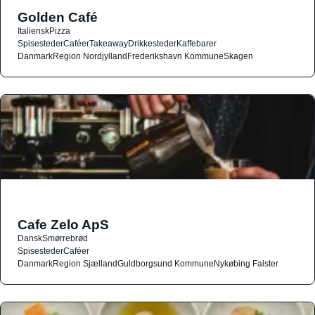
Golden Café
Italiensk
Pizza
Spisesteder
Caféer
Takeaway
Drikkesteder
Kaffebarer
Danmark
Region Nordjylland
Frederikshavn Kommune
Skagen
Cafe Zelo ApS
Dansk
Smørrebrød
Spisesteder
Caféer
Danmark
Region Sjælland
Guldborgsund Kommune
Nykøbing Falster