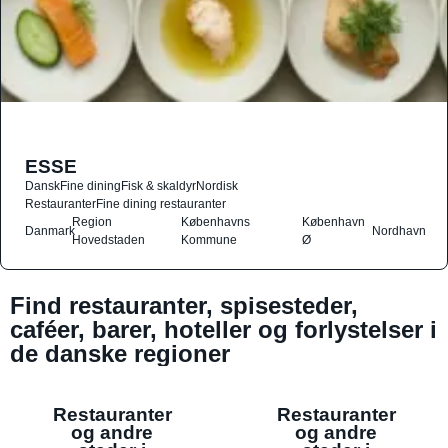
ESSE
Dansk
Fine dining
Fisk & skaldyr
Nordisk
Restauranter
Fine dining restauranter
Region
Københavns
København
Danmark
Nordhavn
Hovedstaden
Kommune
Ø
Find restauranter, spisesteder,
caféer, barer, hoteller og forlystelser i
de danske regioner
Restauranter
Restauranter
og andre
og andre