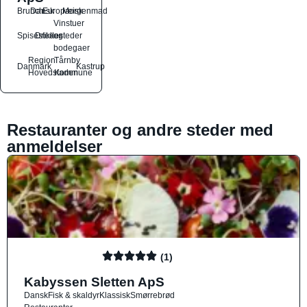
Brunch
Dansk
Europæisk
Morgenmad
Vinstuer
Spisesteder
Drikkesteder
og
bodegaer
Region
Tårnby
Danmark
Kastrup
Hovedstaden
Kommune
Restauranter og andre steder med
anmeldelser
(1)
Kabyssen Sletten ApS
Dansk
Fisk & skaldyr
Klassisk
Smørrebrød