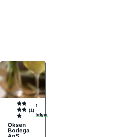
atmosfæren. Platformen er faktabaseret,
overskuelig og altid opdateret med de nyeste
informationer, hvilket gør den til det ideelle værktøj
for både lokale madelskere og turister på farten.
Find præcis den madtype og den stemning, der
passer til din næste middag, uanset hvor i landet
du befinder dig.
1
(1)
følger
Oksen
Bodega
ApS