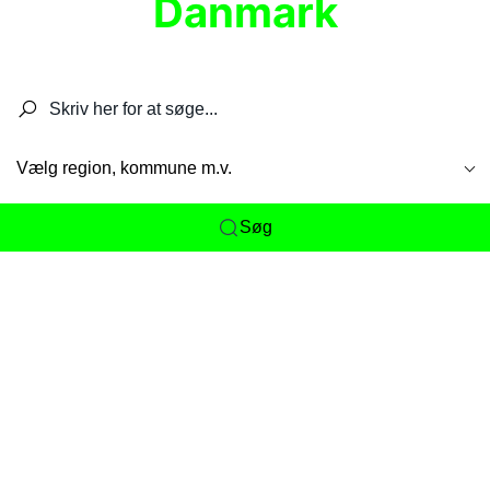
Danmark
Søg efter restauranter, spisesteder, caféer,
barer, pubber, hoteller og aktiviteter.
Vælg region, kommune m.v.
Søg
Her får du det komplette overblik
over
Danmarks mange spisesteder, caféer og
restauranter samlet ét sted. Vi gør det nemt for
dig at opdage alt fra skjulte lokale favoritter til
eksklusive gourmetoplevelser på tværs af alle
landets byer og regioner.
Søgningen er gjort enkel, så du hurtigt kan filtrere
efter madtype, lokation eller specifikke ønsker til