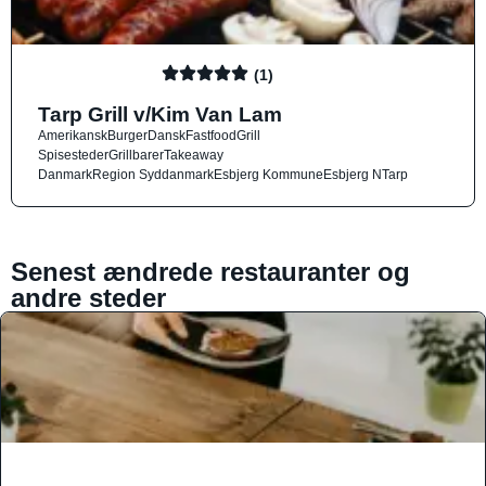
(1)
Tarp Grill v/Kim Van Lam
Amerikansk
Burger
Dansk
Fastfood
Grill
Spisesteder
Grillbarer
Takeaway
Danmark
Region Syddanmark
Esbjerg Kommune
Esbjerg N
Tarp
Senest ændrede restauranter og
andre steder