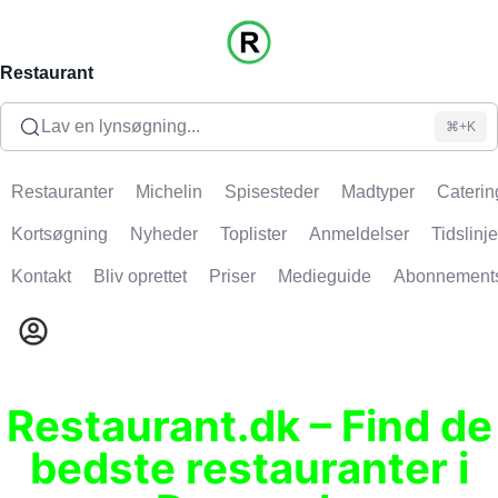
Restaurant
Lav en lynsøgning...
⌘+K
Restauranter
Michelin
Spisesteder
Madtyper
Caterin
Kortsøgning
Nyheder
Toplister
Anmeldelser
Tidslinje
Kontakt
Bliv oprettet
Priser
Medieguide
Abonnement
Restaurant.dk – Find de
bedste restauranter i