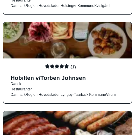
Restauranter
Danmark
Region Hovedstaden
Helsingør Kommune
Kvistgård
(1)
Hobitten v/Torben Johnsen
Dansk
Restauranter
Danmark
Region Hovedstaden
Lyngby-Taarbæk Kommune
Virum