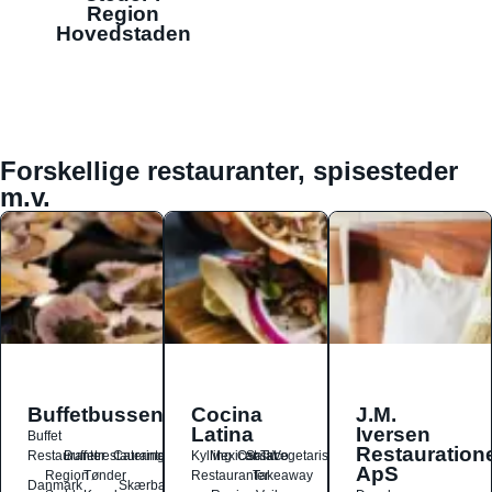
Region
Hovedstaden
Forskellige restauranter, spisesteder
m.v.
Buffetbussen
Cocina
J.M.
Latina
Iversen
Buffet
Restauration
Restauranter
Buffetrestauranter
Catering
Kylling
Mexicansk
Ost
Salat
Taco
Vegetarisk
ApS
Region
Tønder
Restauranter
Takeaway
Danmark
Skærbæk