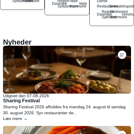
Syddanmark
Kommune
Region
Vejle
Dansk
Danmark
Vejle
Syddanmark
Kommune
Restauranter
Overnatningsst
Region
Odsherred
Danmark
Grevin
Sjælland
Kommune
Nyheder
Udgivet den 07-08-2026
Sharing Festival
Sharing Festival 2026 afholdes fra mandag 24. august til søndag
30. august 2026. Syv restauranter de...
Læs mere →