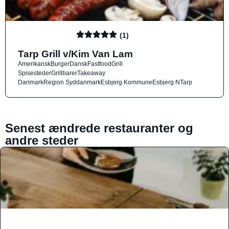
(1)
Tarp Grill v/Kim Van Lam
Amerikansk
Burger
Dansk
Fastfood
Grill
Spisesteder
Grillbarer
Takeaway
Danmark
Region Syddanmark
Esbjerg Kommune
Esbjerg N
Tarp
Senest ændrede restauranter og
andre steder