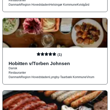
Restauranter
Danmark
Region Hovedstaden
Helsingør Kommune
Kvistgård
(1)
Hobitten v/Torben Johnsen
Dansk
Restauranter
Danmark
Region Hovedstaden
Lyngby-Taarbæk Kommune
Virum