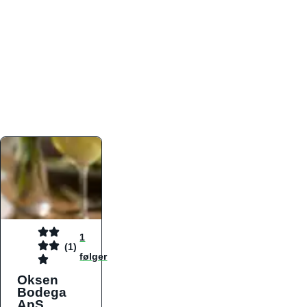
atmosfæren. Platformen er faktabaseret,
overskuelig og altid opdateret med de nyeste
informationer, hvilket gør den til det ideelle værktøj
for både lokale madelskere og turister på farten.
Find præcis den madtype og den stemning, der
passer til din næste middag, uanset hvor i landet
du befinder dig.
1
(1)
følger
Oksen
Bodega
ApS