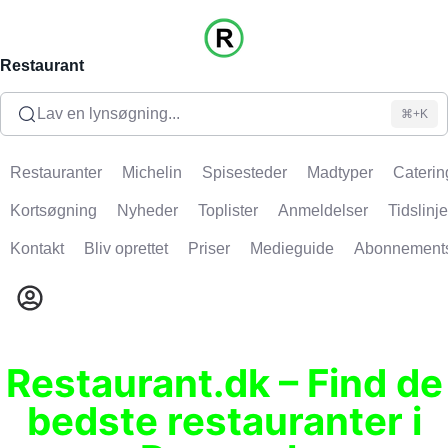
Restaurant
Lav en lynsøgning...
⌘+K
Restauranter
Michelin
Spisesteder
Madtyper
Caterin
Kortsøgning
Nyheder
Toplister
Anmeldelser
Tidslinje
Kontakt
Bliv oprettet
Priser
Medieguide
Abonnement
Restaurant.dk – Find de
bedste restauranter i