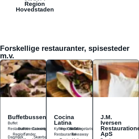
Region
Hovedstaden
Forskellige restauranter, spisesteder
m.v.
Buffetbussen
Cocina
J.M.
Latina
Iversen
Buffet
Restauration
Restauranter
Buffetrestauranter
Catering
Kylling
Mexicansk
Ost
Salat
Taco
Vegetarisk
ApS
Region
Tønder
Restauranter
Takeaway
Danmark
Skærbæk