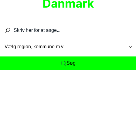
Danmark
Søg efter restauranter, spisesteder, caféer,
barer, pubber, hoteller og aktiviteter.
Vælg region, kommune m.v.
Søg
Her får du det komplette overblik
over
Danmarks mange spisesteder, caféer og
restauranter samlet ét sted. Vi gør det nemt for
dig at opdage alt fra skjulte lokale favoritter til
eksklusive gourmetoplevelser på tværs af alle
landets byer og regioner.
Søgningen er gjort enkel, så du hurtigt kan filtrere
efter madtype, lokation eller specifikke ønsker til