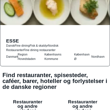
ESSE
Dansk
Fine dining
Fisk & skaldyr
Nordisk
Restauranter
Fine dining restauranter
Region
Københavns
København
Danmark
Nordhavn
Hovedstaden
Kommune
Ø
Find restauranter, spisesteder,
caféer, barer, hoteller og forlystelser i
de danske regioner
Restauranter
Restauranter
og andre
og andre