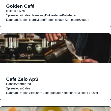
Golden Café
Italiensk
Pizza
Spisesteder
Caféer
Takeaway
Drikkesteder
Kaffebarer
Danmark
Region Nordjylland
Frederikshavn Kommune
Skagen
Cafe Zelo ApS
Dansk
Smørrebrød
Spisesteder
Caféer
Danmark
Region Sjælland
Guldborgsund Kommune
Nykøbing Falster