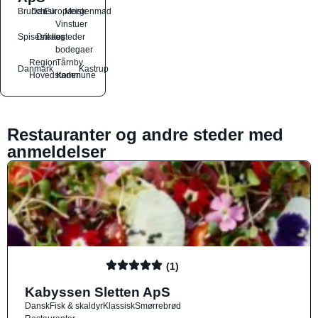
Brunch
Dansk
Europæisk
Morgenmad
Vinstuer
Spisesteder
Drikkesteder
og
bodegaer
Region
Tårnby
Danmark
Kastrup
Hovedstaden
Kommune
Restauranter og andre steder med
anmeldelser
(1)
Kabyssen Sletten ApS
Dansk
Fisk & skaldyr
Klassisk
Smørrebrød