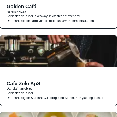
Golden Café
Italiensk
Pizza
Spisesteder
Caféer
Takeaway
Drikkesteder
Kaffebarer
Danmark
Region Nordjylland
Frederikshavn Kommune
Skagen
Cafe Zelo ApS
Dansk
Smørrebrød
Spisesteder
Caféer
Danmark
Region Sjælland
Guldborgsund Kommune
Nykøbing Falster