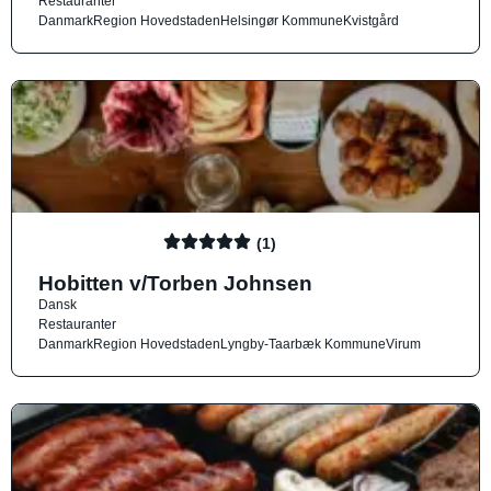
Restauranter
Danmark
Region Hovedstaden
Helsingør Kommune
Kvistgård
(1)
Hobitten v/Torben Johnsen
Dansk
Restauranter
Danmark
Region Hovedstaden
Lyngby-Taarbæk Kommune
Virum