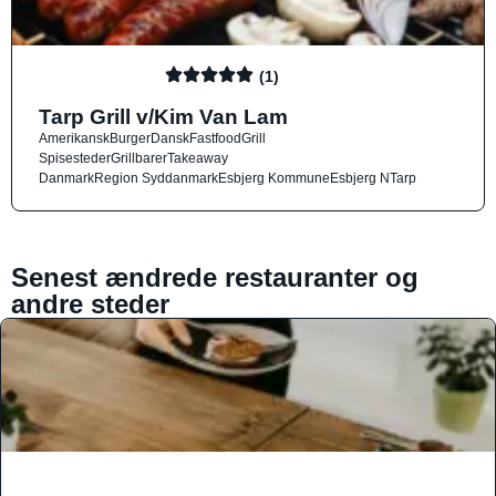
(1)
Tarp Grill v/Kim Van Lam
Amerikansk
Burger
Dansk
Fastfood
Grill
Spisesteder
Grillbarer
Takeaway
Danmark
Region Syddanmark
Esbjerg Kommune
Esbjerg N
Tarp
Senest ændrede restauranter og
andre steder