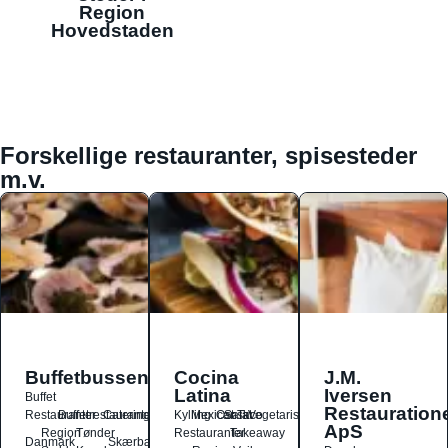
Region
Hovedstaden
Forskellige restauranter, spisesteder
m.v.
Buffetbussen
Cocina
J.M.
Latina
Iversen
Buffet
Restauration
Restauranter
Buffetrestauranter
Catering
Kylling
Mexicansk
Ost
Salat
Taco
Vegetarisk
ApS
Region
Tønder
Restauranter
Takeaway
Danmark
Skærbæk