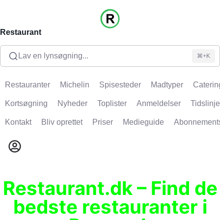
Restaurant
Lav en lynsøgning...
⌘+K
Restauranter
Michelin
Spisesteder
Madtyper
Caterin
Kortsøgning
Nyheder
Toplister
Anmeldelser
Tidslinje
Kontakt
Bliv oprettet
Priser
Medieguide
Abonnement
Restaurant.dk – Find de
bedste restauranter i