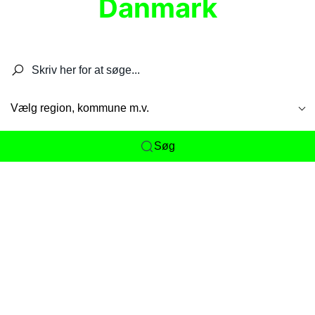
Danmark
Søg efter restauranter, spisesteder, caféer,
barer, pubber, hoteller og aktiviteter.
Vælg region, kommune m.v.
Søg
Her får du det komplette overblik
over
Danmarks mange spisesteder, caféer og
restauranter samlet ét sted. Vi gør det nemt for
dig at opdage alt fra skjulte lokale favoritter til
eksklusive gourmetoplevelser på tværs af alle
landets byer og regioner.
Søgningen er gjort enkel, så du hurtigt kan filtrere
efter madtype, lokation eller specifikke ønsker til