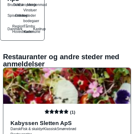
Brunch
Dansk
Europæisk
Morgenmad
Vinstuer
Spisesteder
Drikkesteder
og
bodegaer
Region
Tårnby
Danmark
Kastrup
Hovedstaden
Kommune
Restauranter og andre steder med
anmeldelser
(1)
Kabyssen Sletten ApS
Dansk
Fisk & skaldyr
Klassisk
Smørrebrød