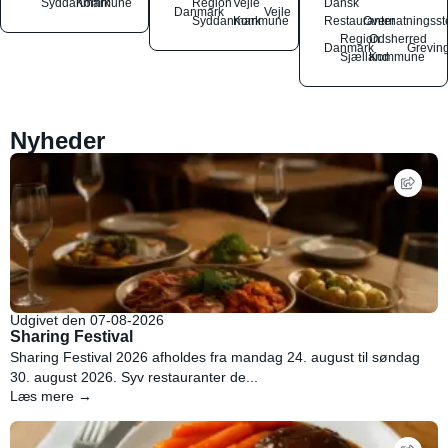
Syddanmark
Kommune
Region
Vejle
Dansk
Danmark
Vejle
Syddanmark
Kommune
Restauranter
Overnatningsst
Region
Odsherred
Danmark
Grevin
Sjælland
Kommune
Nyheder
Udgivet den 07-08-2026
Sharing Festival
Sharing Festival 2026 afholdes fra mandag 24. august til søndag
30. august 2026. Syv restauranter de...
Læs mere →