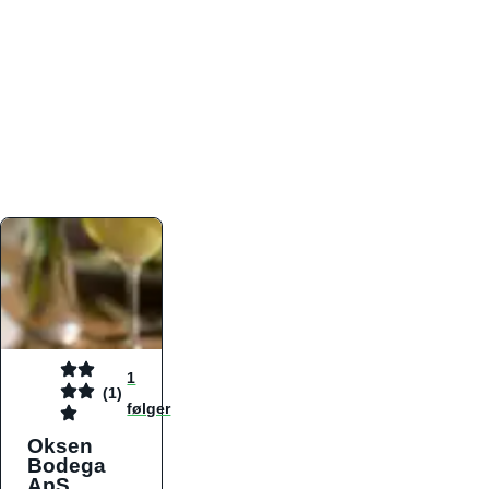
atmosfæren. Platformen er faktabaseret,
overskuelig og altid opdateret med de nyeste
informationer, hvilket gør den til det ideelle værktøj
for både lokale madelskere og turister på farten.
Find præcis den madtype og den stemning, der
passer til din næste middag, uanset hvor i landet
du befinder dig.
1
(1)
følger
Oksen
Bodega
ApS