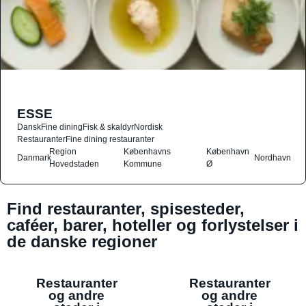
ESSE
Dansk
Fine dining
Fisk & skaldyr
Nordisk
Restauranter
Fine dining restauranter
Region
Københavns
København
Danmark
Nordhavn
Hovedstaden
Kommune
Ø
Find restauranter, spisesteder,
caféer, barer, hoteller og forlystelser i
de danske regioner
Restauranter
Restauranter
og andre
og andre