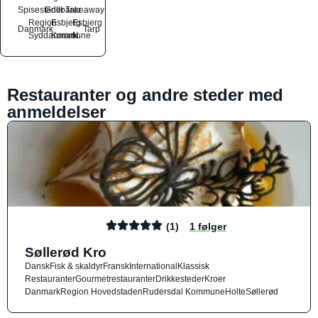
Spisesteder
Grillbarer
Takeaway
Region
Esbjerg
Esbjerg
Danmark
Tarp
Syddanmark
Kommune
N
Restauranter og andre steder med
anmeldelser
(1)
1 følger
Søllerød Kro
Dansk
Fisk & skaldyr
Fransk
International
Klassisk
Restauranter
Gourmetrestauranter
Drikkesteder
Kroer
Danmark
Region Hovedstaden
Rudersdal Kommune
Holte
Søllerød