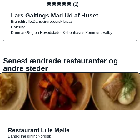
(1)
Lars Galtings Mad Ud af Huset
Brunch
Buffet
Dansk
Europæisk
Tapas
Catering
Danmark
Region Hovedstaden
Københavns Kommune
Valby
Senest ændrede restauranter og
andre steder
Restaurant Lille Mølle
Dansk
Fine dining
Nordisk