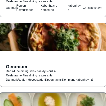
Restauranter
Fine dining restauranter
Region
Københavns
København
Danmark
Christianshavn
Hovedstaden
Kommune
K
Geranium
Dansk
Fine dining
Fisk & skaldyr
Nordisk
Restauranter
Fine dining restauranter
Danmark
Region Hovedstaden
Københavns Kommune
København Ø