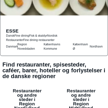
ESSE
Dansk
Fine dining
Fisk & skaldyr
Nordisk
Restauranter
Fine dining restauranter
Region
Københavns
København
Danmark
Nordhavn
Hovedstaden
Kommune
Ø
Find restauranter, spisesteder,
caféer, barer, hoteller og forlystelser i
de danske regioner
Restauranter
Restauranter
og andre
og andre
steder i
steder i
Region
Region