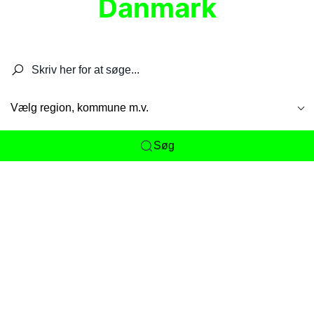
Danmark
Søg efter restauranter, spisesteder, caféer,
barer, pubber, hoteller og aktiviteter.
Vælg region, kommune m.v.
Søg
Her får du det komplette overblik
over
Danmarks mange spisesteder, caféer og
restauranter samlet ét sted. Vi gør det nemt for
dig at opdage alt fra skjulte lokale favoritter til
eksklusive gourmetoplevelser på tværs af alle
landets byer og regioner.
Søgningen er gjort enkel, så du hurtigt kan filtrere
efter madtype, lokation eller specifikke ønsker til