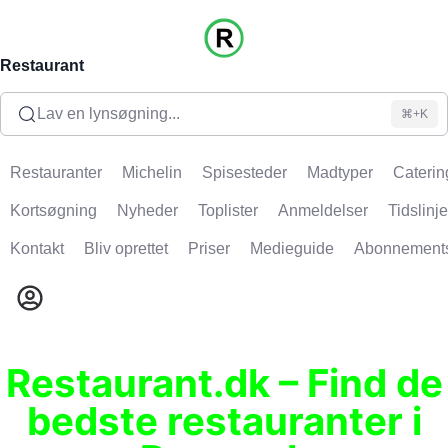
Restaurant
Lav en lynsøgning...
⌘+K
Restauranter
Michelin
Spisesteder
Madtyper
Caterin
Kortsøgning
Nyheder
Toplister
Anmeldelser
Tidslinje
Kontakt
Bliv oprettet
Priser
Medieguide
Abonnement
Restaurant.dk – Find de
bedste restauranter i