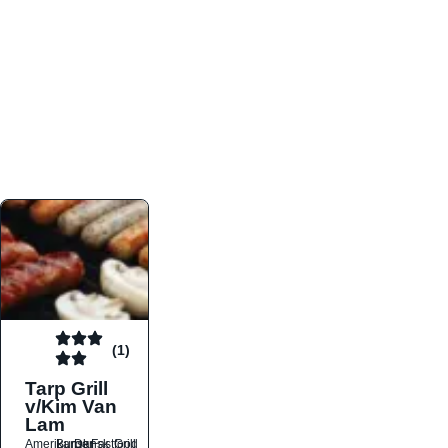
atmosfæren. Platformen er faktabaseret,
overskuelig og altid opdateret med de nyeste
informationer, hvilket gør den til det ideelle værktøj
for både lokale madelskere og turister på farten.
Find præcis den madtype og den stemning, der
passer til din næste middag, uanset hvor i landet
du befinder dig.
(1)
Tarp Grill
v/Kim Van
Lam
Amerikansk
Burger
Dansk
Fastfood
Grill