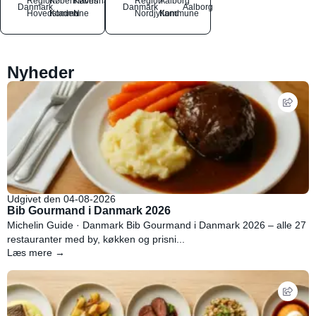
Region
Københavns
København
Region
Aalborg
Danmark
Danmark
Aalborg
Hovedstaden
Kommune
N
Nordjylland
Kommune
Nyheder
Udgivet den 04-08-2026
Bib Gourmand i Danmark 2026
Michelin Guide · Danmark Bib Gourmand i Danmark 2026 – alle 27
restauranter med by, køkken og prisni...
Læs mere →