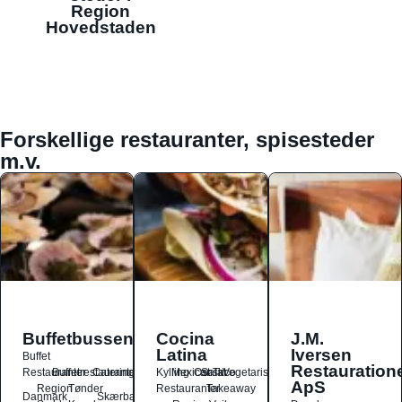
Region
Hovedstaden
Forskellige restauranter, spisesteder
m.v.
Buffetbussen
Cocina
J.M.
Latina
Iversen
Buffet
Restauration
Restauranter
Buffetrestauranter
Catering
Kylling
Mexicansk
Ost
Salat
Taco
Vegetarisk
ApS
Region
Tønder
Restauranter
Takeaway
Danmark
Skærbæk