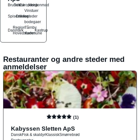
Brunch
Dansk
Europæisk
Morgenmad
Vinstuer
Spisesteder
Drikkesteder
og
bodegaer
Region
Tårnby
Danmark
Kastrup
Hovedstaden
Kommune
Restauranter og andre steder med
anmeldelser
(1)
Kabyssen Sletten ApS
Dansk
Fisk & skaldyr
Klassisk
Smørrebrød