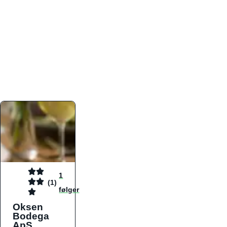
atmosfæren. Platformen er faktabaseret,
overskuelig og altid opdateret med de nyeste
informationer, hvilket gør den til det ideelle værktøj
for både lokale madelskere og turister på farten.
Find præcis den madtype og den stemning, der
passer til din næste middag, uanset hvor i landet
du befinder dig.
1
(1)
følger
Oksen
Bodega
ApS