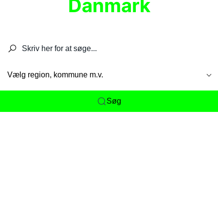
Danmark
Søg efter restauranter, spisesteder, caféer,
barer, pubber, hoteller og aktiviteter.
Vælg region, kommune m.v.
Søg
Her får du det komplette overblik
over
Danmarks mange spisesteder, caféer og
restauranter samlet ét sted. Vi gør det nemt for
dig at opdage alt fra skjulte lokale favoritter til
eksklusive gourmetoplevelser på tværs af alle
landets byer og regioner.
Søgningen er gjort enkel, så du hurtigt kan filtrere
efter madtype, lokation eller specifikke ønsker til