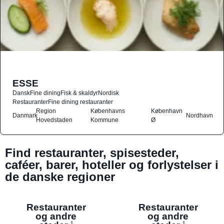
ESSE
Dansk
Fine dining
Fisk & skaldyr
Nordisk
Restauranter
Fine dining restauranter
Region
Københavns
København
Danmark
Nordhavn
Hovedstaden
Kommune
Ø
Find restauranter, spisesteder,
caféer, barer, hoteller og forlystelser i
de danske regioner
Restauranter
Restauranter
og andre
og andre