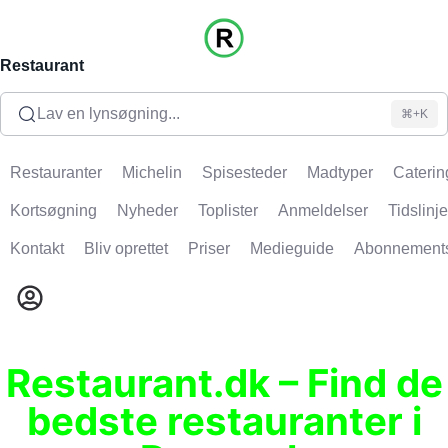
Restaurant
Lav en lynsøgning...
⌘+K
Restauranter
Michelin
Spisesteder
Madtyper
Caterin
Kortsøgning
Nyheder
Toplister
Anmeldelser
Tidslinje
Kontakt
Bliv oprettet
Priser
Medieguide
Abonnement
Restaurant.dk – Find de
bedste restauranter i