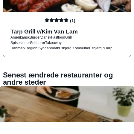
(1)
Tarp Grill v/Kim Van Lam
Amerikansk
Burger
Dansk
Fastfood
Grill
Spisesteder
Grillbarer
Takeaway
Danmark
Region Syddanmark
Esbjerg Kommune
Esbjerg N
Tarp
Senest ændrede restauranter og
andre steder