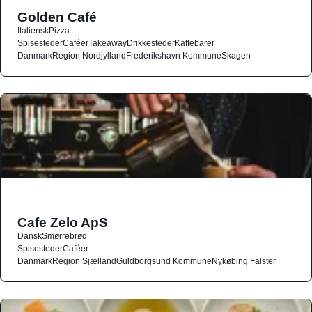
Golden Café
Italiensk
Pizza
Spisesteder
Caféer
Takeaway
Drikkesteder
Kaffebarer
Danmark
Region Nordjylland
Frederikshavn Kommune
Skagen
Cafe Zelo ApS
Dansk
Smørrebrød
Spisesteder
Caféer
Danmark
Region Sjælland
Guldborgsund Kommune
Nykøbing Falster