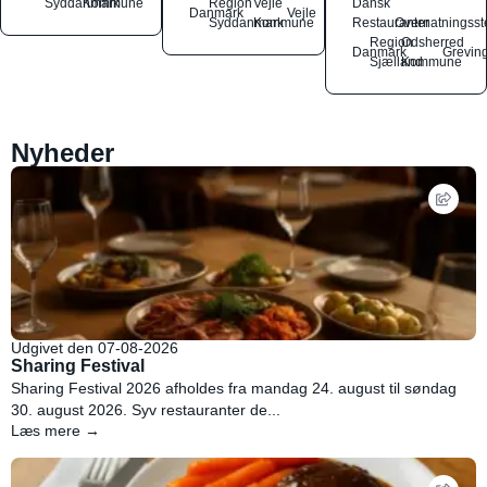
Syddanmark
Kommune
Region
Vejle
Dansk
Danmark
Vejle
Syddanmark
Kommune
Restauranter
Overnatningsst
Region
Odsherred
Danmark
Grevin
Sjælland
Kommune
Nyheder
Udgivet den 07-08-2026
Sharing Festival
Sharing Festival 2026 afholdes fra mandag 24. august til søndag
30. august 2026. Syv restauranter de...
Læs mere →