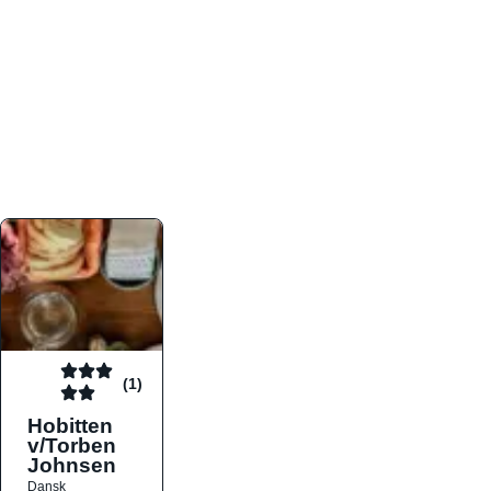
atmosfæren. Platformen er faktabaseret,
overskuelig og altid opdateret med de nyeste
informationer, hvilket gør den til det ideelle værktøj
for både lokale madelskere og turister på farten.
Find præcis den madtype og den stemning, der
passer til din næste middag, uanset hvor i landet
du befinder dig.
(1)
Hobitten
v/Torben
Johnsen
Dansk