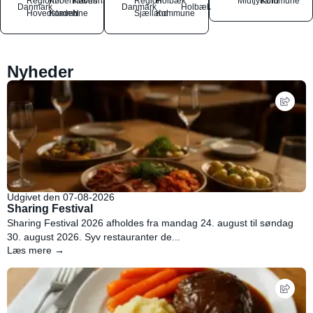
Region
Københavns
København
Region
Holbæk
Midtjylland
Kommune
Danmark
Danmark
Holbæk
Hovedstaden
Kommune
N
Sjælland
Kommune
Nyheder
Udgivet den 07-08-2026
Sharing Festival
Sharing Festival 2026 afholdes fra mandag 24. august til søndag
30. august 2026. Syv restauranter de...
Læs mere →