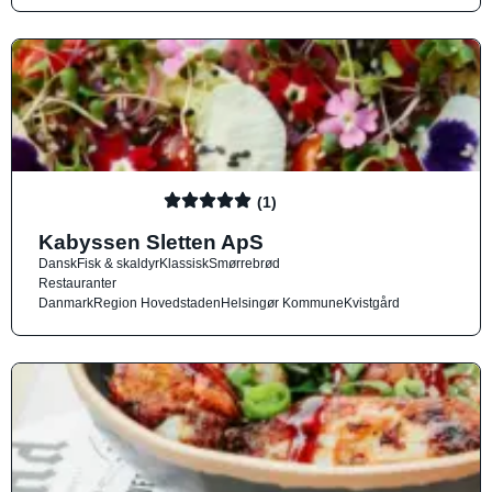
(1)
Kabyssen Sletten ApS
Dansk
Fisk & skaldyr
Klassisk
Smørrebrød
Restauranter
Danmark
Region Hovedstaden
Helsingør Kommune
Kvistgård