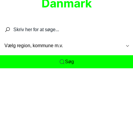
Danmark
Søg efter restauranter, spisesteder, caféer,
barer, pubber, hoteller og aktiviteter.
Vælg region, kommune m.v.
Søg
Her får du det komplette overblik
over
Danmarks mange spisesteder, caféer og
restauranter samlet ét sted. Vi gør det nemt for
dig at opdage alt fra skjulte lokale favoritter til
eksklusive gourmetoplevelser på tværs af alle
landets byer og regioner.
Søgningen er gjort enkel, så du hurtigt kan filtrere
efter madtype, lokation eller specifikke ønsker til