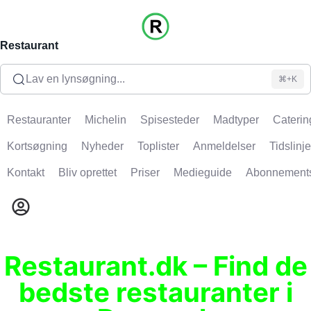
Restaurant
Lav en lynsøgning...
⌘+K
Restauranter
Michelin
Spisesteder
Madtyper
Caterin
Kortsøgning
Nyheder
Toplister
Anmeldelser
Tidslinje
Kontakt
Bliv oprettet
Priser
Medieguide
Abonnement
Restaurant.dk – Find de
bedste restauranter i