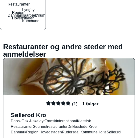
Restauranter
Lyngby-
Region
Danmark
Taarbæk
Virum
Hovedstaden
Kommune
Restauranter og andre steder med
anmeldelser
(1)
1 følger
Søllerød Kro
Dansk
Fisk & skaldyr
Fransk
International
Klassisk
Restauranter
Gourmetrestauranter
Drikkesteder
Kroer
Danmark
Region Hovedstaden
Rudersdal Kommune
Holte
Søllerød