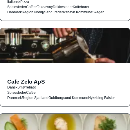
Italiensk
Pizza
Spisesteder
Caféer
Takeaway
Drikkesteder
Kaffebarer
Danmark
Region Nordjylland
Frederikshavn Kommune
Skagen
Cafe Zelo ApS
Dansk
Smørrebrød
Spisesteder
Caféer
Danmark
Region Sjælland
Guldborgsund Kommune
Nykøbing Falster