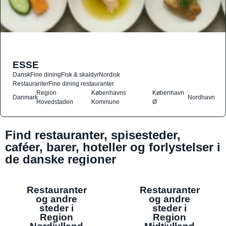
ESSE
Dansk
Fine dining
Fisk & skaldyr
Nordisk
Restauranter
Fine dining restauranter
Region
Københavns
København
Danmark
Nordhavn
Hovedstaden
Kommune
Ø
Find restauranter, spisesteder,
caféer, barer, hoteller og forlystelser i
de danske regioner
Restauranter
Restauranter
og andre
og andre
steder i
steder i
Region
Region