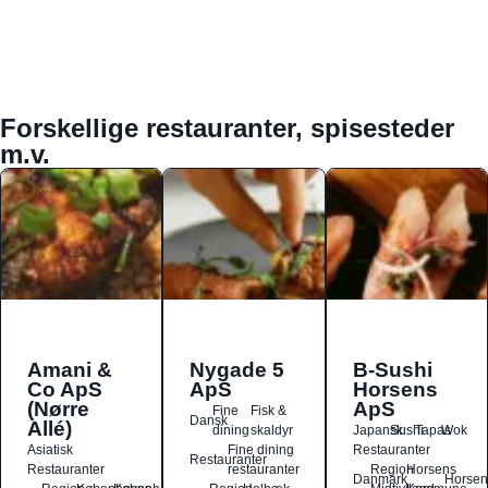
Forskellige restauranter, spisesteder
m.v.
Amani &
Nygade 5
B-Sushi
Co ApS
ApS
Horsens
(Nørre
ApS
Fine
Fisk &
Dansk
Allé)
dining
skaldyr
Japansk
Sushi
Tapas
Wok
Asiatisk
Fine dining
Restauranter
Restauranter
Restauranter
restauranter
Region
Horsens
Danmark
Horsen