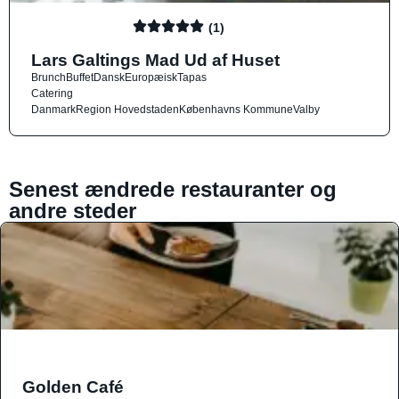
(1)
Lars Galtings Mad Ud af Huset
Brunch
Buffet
Dansk
Europæisk
Tapas
Catering
Danmark
Region Hovedstaden
Københavns Kommune
Valby
Senest ændrede restauranter og
andre steder
Golden Café