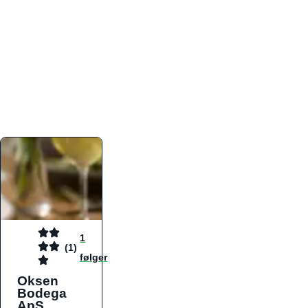
atmosfæren. Platformen er faktabaseret,
overskuelig og altid opdateret med de nyeste
informationer, hvilket gør den til det ideelle værktøj
for både lokale madelskere og turister på farten.
Find præcis den madtype og den stemning, der
passer til din næste middag, uanset hvor i landet
du befinder dig.
1
(1)
følger
Oksen
Bodega
ApS