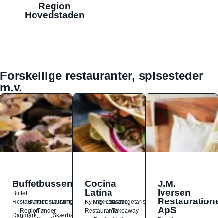
Region
Hovedstaden
Forskellige restauranter, spisesteder
m.v.
Buffetbussen
Cocina
J.M.
Latina
Iversen
Buffet
Restauration
Restauranter
Buffetrestauranter
Catering
Kylling
Mexicansk
Ost
Salat
Taco
Vegetarisk
ApS
Region
Tønder
Restauranter
Takeaway
Danmark
Skærbæk