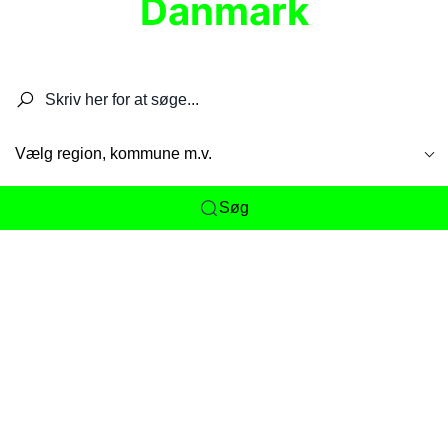
Danmark
Søg efter restauranter, spisesteder, caféer,
barer, pubber, hoteller og aktiviteter.
Vælg region, kommune m.v.
Søg
Her får du det komplette overblik
over
Danmarks mange spisesteder, caféer og
restauranter samlet ét sted. Vi gør det nemt for
dig at opdage alt fra skjulte lokale favoritter til
eksklusive gourmetoplevelser på tværs af alle
landets byer og regioner.
Søgningen er gjort enkel, så du hurtigt kan filtrere
efter madtype, lokation eller specifikke ønsker til