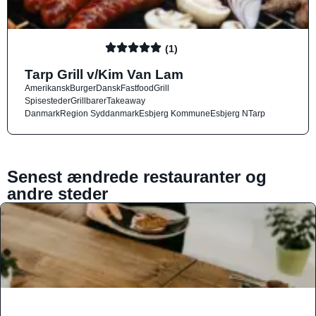
(1)
Tarp Grill v/Kim Van Lam
Amerikansk
Burger
Dansk
Fastfood
Grill
Spisesteder
Grillbarer
Takeaway
Danmark
Region Syddanmark
Esbjerg Kommune
Esbjerg N
Tarp
Senest ændrede restauranter og
andre steder