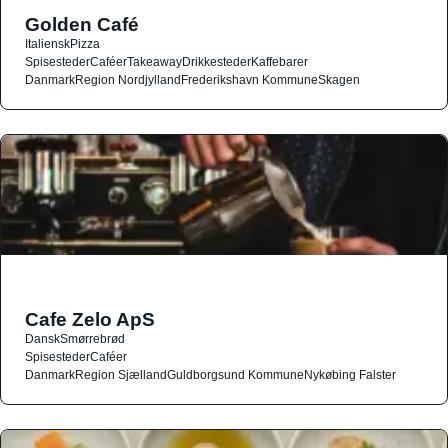
Golden Café
Italiensk
Pizza
Spisesteder
Caféer
Takeaway
Drikkesteder
Kaffebarer
Danmark
Region Nordjylland
Frederikshavn Kommune
Skagen
Cafe Zelo ApS
Dansk
Smørrebrød
Spisesteder
Caféer
Danmark
Region Sjælland
Guldborgsund Kommune
Nykøbing Falster