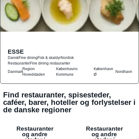
ESSE
Dansk
Fine dining
Fisk & skaldyr
Nordisk
Restauranter
Fine dining restauranter
Region
Københavns
København
Danmark
Nordhavn
Hovedstaden
Kommune
Ø
Find restauranter, spisesteder,
caféer, barer, hoteller og forlystelser i
de danske regioner
Restauranter
Restauranter
og andre
og andre