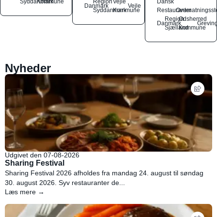
Syddanmark
Kommune
Region
Vejle
Dansk
Danmark
Vejle
Syddanmark
Kommune
Restauranter
Overnatningsst
Region
Odsherred
Danmark
Grevin
Sjælland
Kommune
Nyheder
Udgivet den 07-08-2026
Sharing Festival
Sharing Festival 2026 afholdes fra mandag 24. august til søndag
30. august 2026. Syv restauranter de...
Læs mere →