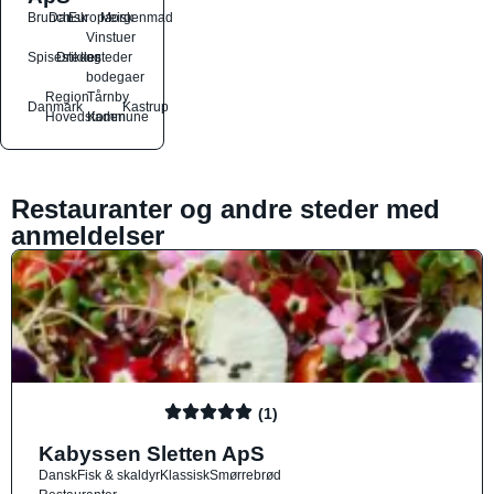
Brunch
Dansk
Europæisk
Morgenmad
Vinstuer
Spisesteder
Drikkesteder
og
bodegaer
Region
Tårnby
Danmark
Kastrup
Hovedstaden
Kommune
Restauranter og andre steder med
anmeldelser
(1)
Kabyssen Sletten ApS
Dansk
Fisk & skaldyr
Klassisk
Smørrebrød