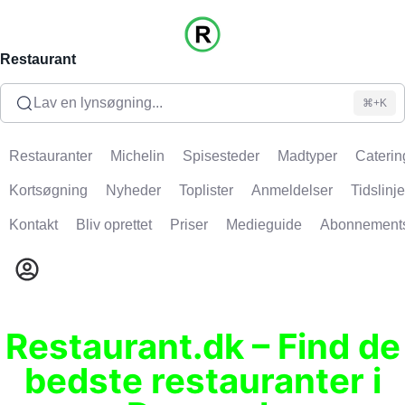
Restaurant
Lav en lynsøgning...
⌘+K
Restauranter
Michelin
Spisesteder
Madtyper
Caterin
Kortsøgning
Nyheder
Toplister
Anmeldelser
Tidslinje
Kontakt
Bliv oprettet
Priser
Medieguide
Abonnement
Restaurant.dk – Find de
bedste restauranter i