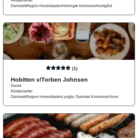
Restauranter
Danmark
Region Hovedstaden
Helsingør Kommune
Kvistgård
(1)
Hobitten v/Torben Johnsen
Dansk
Restauranter
Danmark
Region Hovedstaden
Lyngby-Taarbæk Kommune
Virum