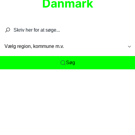
Danmark
Søg efter restauranter, spisesteder, caféer,
barer, pubber, hoteller og aktiviteter.
Vælg region, kommune m.v.
Søg
Her får du det komplette overblik
over
Danmarks mange spisesteder, caféer og
restauranter samlet ét sted. Vi gør det nemt for
dig at opdage alt fra skjulte lokale favoritter til
eksklusive gourmetoplevelser på tværs af alle
landets byer og regioner.
Søgningen er gjort enkel, så du hurtigt kan filtrere
efter madtype, lokation eller specifikke ønsker til