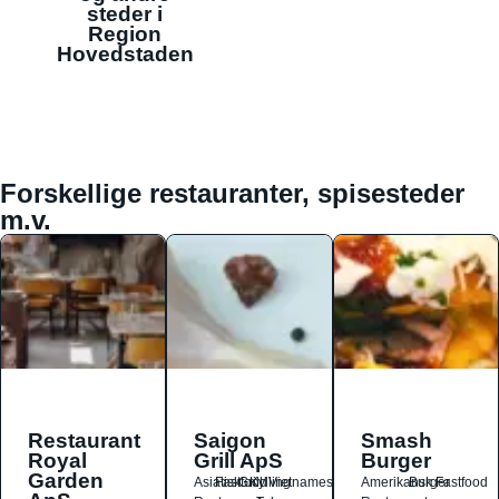
steder i
Region
Hovedstaden
Forskellige restauranter, spisesteder
m.v.
Restaurant
Saigon
Smash
Royal
Grill ApS
Burger
Garden
Asiatisk
Fastfood
Grill
Kylling
Vietnamesisk
Amerikansk
Burger
Fastfood