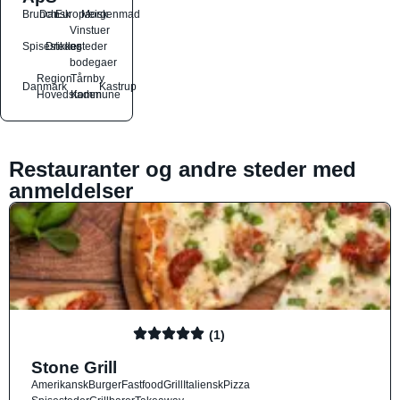
Brunch
Dansk
Europæisk
Morgenmad
Vinstuer
Spisesteder
Drikkesteder
og
bodegaer
Region
Tårnby
Danmark
Kastrup
Hovedstaden
Kommune
Restauranter og andre steder med
anmeldelser
(1)
Stone Grill
Amerikansk
Burger
Fastfood
Grill
Italiensk
Pizza