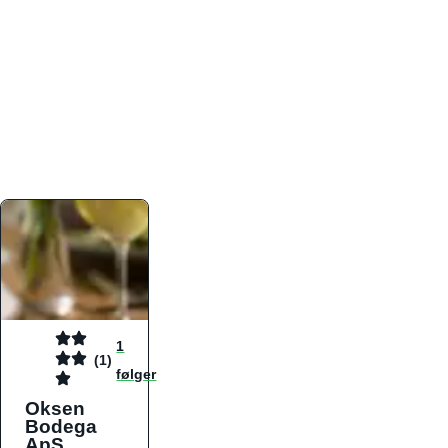
atmosfæren. Platformen er faktabaseret,
overskuelig og altid opdateret med de nyeste
informationer, hvilket gør den til det ideelle værktøj
for både lokale madelskere og turister på farten.
Find præcis den madtype og den stemning, der
passer til din næste middag, uanset hvor i landet
du befinder dig.
1
(1)
følger
Oksen
Bodega
ApS