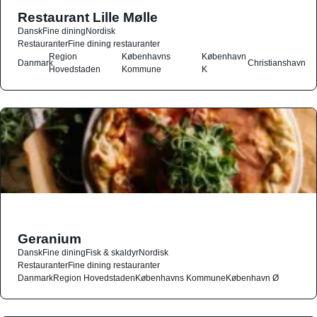
Restaurant Lille Mølle
Dansk
Fine dining
Nordisk
Restauranter
Fine dining restauranter
Region
Københavns
København
Danmark
Christianshavn
Hovedstaden
Kommune
K
Geranium
Dansk
Fine dining
Fisk & skaldyr
Nordisk
Restauranter
Fine dining restauranter
Danmark
Region Hovedstaden
Københavns Kommune
København Ø