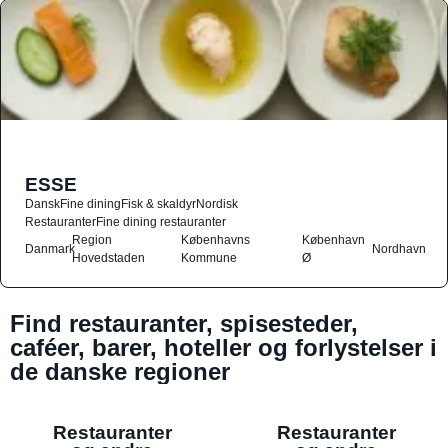
ESSE
Dansk
Fine dining
Fisk & skaldyr
Nordisk
Restauranter
Fine dining restauranter
Region
Københavns
København
Danmark
Nordhavn
Hovedstaden
Kommune
Ø
Find restauranter, spisesteder,
caféer, barer, hoteller og forlystelser i
de danske regioner
Restauranter
Restauranter