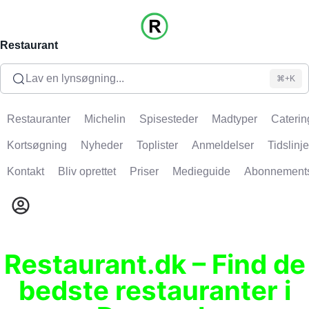
Restaurant
Lav en lynsøgning...
⌘+K
Restauranter
Michelin
Spisesteder
Madtyper
Caterin
Kortsøgning
Nyheder
Toplister
Anmeldelser
Tidslinje
Kontakt
Bliv oprettet
Priser
Medieguide
Abonnement
Restaurant.dk – Find de
bedste restauranter i