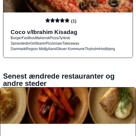
(1)
Coco v/Ibrahim Kisadag
Burger
Fastfood
Italiensk
Pizza
Tyrkisk
Spisesteder
Grillbarer
Pizzeriaer
Takeaway
Danmark
Region Midtjylland
Struer Kommune
Thyholm
Hvidbjerg
Senest ændrede restauranter og
andre steder