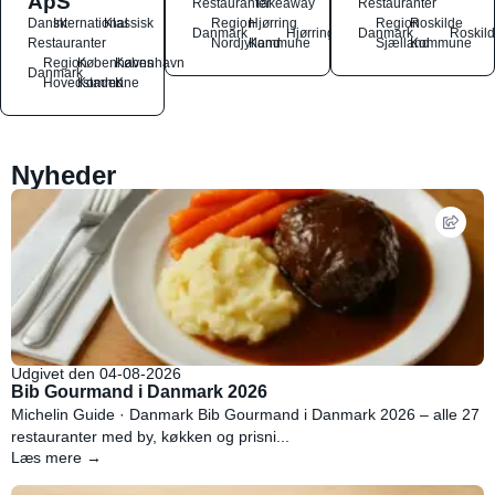
ApS
Restauranter
Takeaway
Restauranter
Dansk
International
Klassisk
Region
Hjørring
Region
Roskilde
Danmark
Hjørring
Danmark
Roskil
Restauranter
Nordjylland
Kommune
Sjælland
Kommune
Region
Københavns
København
Danmark
Hovedstaden
Kommune
K
Nyheder
Udgivet den 04-08-2026
Bib Gourmand i Danmark 2026
Michelin Guide · Danmark Bib Gourmand i Danmark 2026 – alle 27
restauranter med by, køkken og prisni...
Læs mere →