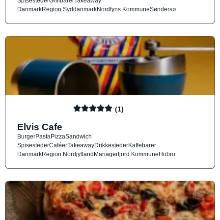
Spisesteder
Grillbarer
Takeaway
Danmark
Region Syddanmark
Nordfyns Kommune
Søndersø
(1)
Elvis Cafe
Burger
Pasta
Pizza
Sandwich
Spisesteder
Caféer
Takeaway
Drikkesteder
Kaffebarer
Danmark
Region Nordjylland
Mariagerfjord Kommune
Hobro