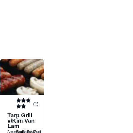
atmosfæren. Platformen er faktabaseret,
overskuelig og altid opdateret med de nyeste
informationer, hvilket gør den til det ideelle værktøj
for både lokale madelskere og turister på farten.
Find præcis den madtype og den stemning, der
passer til din næste middag, uanset hvor i landet
du befinder dig.
(1)
Tarp Grill
v/Kim Van
Lam
Amerikansk
Burger
Dansk
Fastfood
Grill