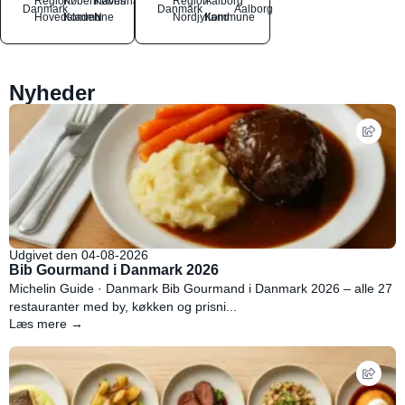
Region
Københavns
København
Region
Aalborg
Danmark
Danmark
Aalborg
Hovedstaden
Kommune
N
Nordjylland
Kommune
Nyheder
Udgivet den 04-08-2026
Bib Gourmand i Danmark 2026
Michelin Guide · Danmark Bib Gourmand i Danmark 2026 – alle 27
restauranter med by, køkken og prisni...
Læs mere →