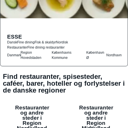
ESSE
Dansk
Fine dining
Fisk & skaldyr
Nordisk
Restauranter
Fine dining restauranter
Region
Københavns
København
Danmark
Nordhavn
Hovedstaden
Kommune
Ø
Find restauranter, spisesteder,
caféer, barer, hoteller og forlystelser i
de danske regioner
Restauranter
Restauranter
og andre
og andre
steder i
steder i
Region
Region