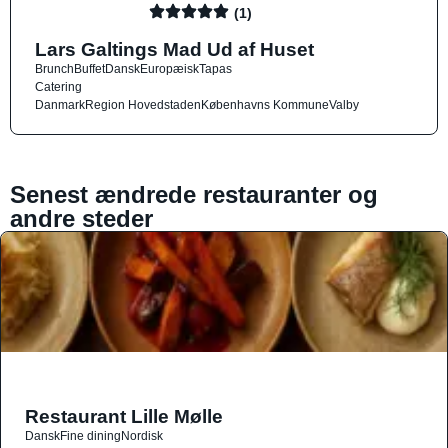
(1)
Lars Galtings Mad Ud af Huset
Brunch
Buffet
Dansk
Europæisk
Tapas
Catering
Danmark
Region Hovedstaden
Københavns Kommune
Valby
Senest ændrede restauranter og
andre steder
Restaurant Lille Mølle
Dansk
Fine dining
Nordisk