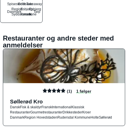
Spisesteder
Grillbarer
Takeaway
Region
Esbjerg
Esbjerg
Danmark
Tarp
Syddanmark
Kommune
N
Restauranter og andre steder med
anmeldelser
(1)
1 følger
Søllerød Kro
Dansk
Fisk & skaldyr
Fransk
International
Klassisk
Restauranter
Gourmetrestauranter
Drikkesteder
Kroer
Danmark
Region Hovedstaden
Rudersdal Kommune
Holte
Søllerød