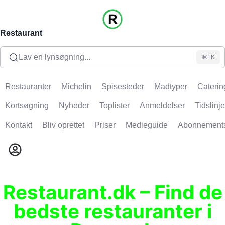
Restaurant
Lav en lynsøgning...
⌘+K
Restauranter
Michelin
Spisesteder
Madtyper
Caterin
Kortsøgning
Nyheder
Toplister
Anmeldelser
Tidslinje
Kontakt
Bliv oprettet
Priser
Medieguide
Abonnement
Restaurant.dk – Find de
bedste restauranter i