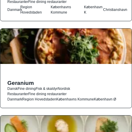
Restauranter
Fine dining restauranter
Region
Københavns
København
Danmark
Christianshavn
Hovedstaden
Kommune
K
Geranium
Dansk
Fine dining
Fisk & skaldyr
Nordisk
Restauranter
Fine dining restauranter
Danmark
Region Hovedstaden
Københavns Kommune
København Ø