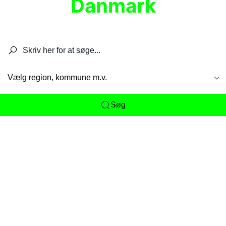
Danmark
Søg efter restauranter, spisesteder, caféer,
barer, pubber, hoteller og aktiviteter.
Vælg region, kommune m.v.
Søg
Her får du det komplette overblik
over
Danmarks mange spisesteder, caféer og
restauranter samlet ét sted. Vi gør det nemt for
dig at opdage alt fra skjulte lokale favoritter til
eksklusive gourmetoplevelser på tværs af alle
landets byer og regioner.
Søgningen er gjort enkel, så du hurtigt kan filtrere
efter madtype, lokation eller specifikke ønsker til