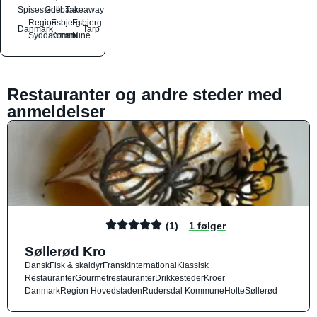
Spisesteder
Grillbarer
Takeaway
Region
Esbjerg
Esbjerg
Danmark
Tarp
Syddanmark
Kommune
N
Restauranter og andre steder med
anmeldelser
(1)
1 følger
Søllerød Kro
Dansk
Fisk & skaldyr
Fransk
International
Klassisk
Restauranter
Gourmetrestauranter
Drikkesteder
Kroer
Danmark
Region Hovedstaden
Rudersdal Kommune
Holte
Søllerød