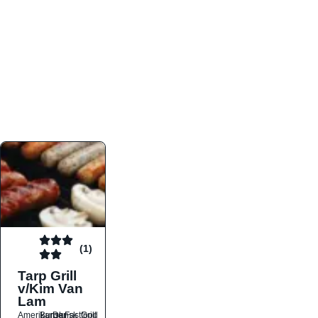
atmosfæren. Platformen er faktabaseret,
overskuelig og altid opdateret med de nyeste
informationer, hvilket gør den til det ideelle værktøj
for både lokale madelskere og turister på farten.
Find præcis den madtype og den stemning, der
passer til din næste middag, uanset hvor i landet
du befinder dig.
(1)
Tarp Grill
v/Kim Van
Lam
Amerikansk
Burger
Dansk
Fastfood
Grill