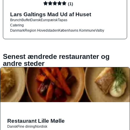
(1)
Lars Galtings Mad Ud af Huset
Brunch
Buffet
Dansk
Europæisk
Tapas
Catering
Danmark
Region Hovedstaden
Københavns Kommune
Valby
Senest ændrede restauranter og
andre steder
Restaurant Lille Mølle
Dansk
Fine dining
Nordisk