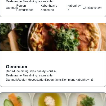
Restauranter
Fine dining restauranter
Region
Københavns
København
Danmark
Christianshavn
Hovedstaden
Kommune
K
Geranium
Dansk
Fine dining
Fisk & skaldyr
Nordisk
Restauranter
Fine dining restauranter
Danmark
Region Hovedstaden
Københavns Kommune
København Ø