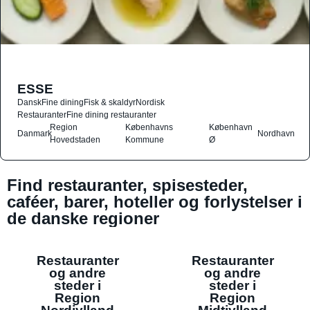
ESSE
Dansk
Fine dining
Fisk & skaldyr
Nordisk
Restauranter
Fine dining restauranter
Region
Københavns
København
Danmark
Nordhavn
Hovedstaden
Kommune
Ø
Find restauranter, spisesteder,
caféer, barer, hoteller og forlystelser i
de danske regioner
Restauranter
Restauranter
og andre
og andre
steder i
steder i
Region
Region