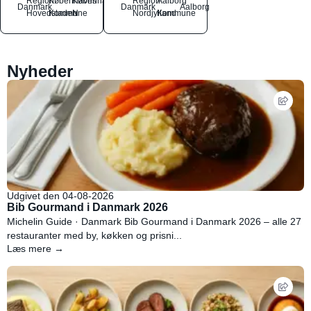
Region
Københavns
København
Region
Aalborg
Danmark
Danmark
Aalborg
Hovedstaden
Kommune
N
Nordjylland
Kommune
Nyheder
Udgivet den 04-08-2026
Bib Gourmand i Danmark 2026
Michelin Guide · Danmark Bib Gourmand i Danmark 2026 – alle 27
restauranter med by, køkken og prisni...
Læs mere →