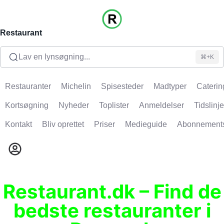
Restaurant
Lav en lynsøgning...
⌘+K
Restauranter
Michelin
Spisesteder
Madtyper
Caterin
Kortsøgning
Nyheder
Toplister
Anmeldelser
Tidslinje
Kontakt
Bliv oprettet
Priser
Medieguide
Abonnement
Restaurant.dk – Find de
bedste restauranter i