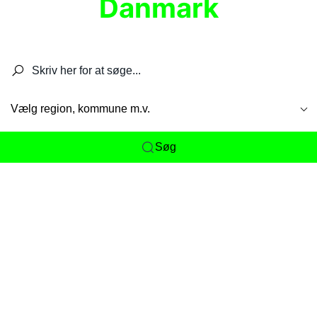
Danmark
Søg efter restauranter, spisesteder, caféer,
barer, pubber, hoteller og aktiviteter.
Vælg region, kommune m.v.
Søg
Her får du det komplette overblik
over
Danmarks mange spisesteder, caféer og
restauranter samlet ét sted. Vi gør det nemt for
dig at opdage alt fra skjulte lokale favoritter til
eksklusive gourmetoplevelser på tværs af alle
landets byer og regioner.
Søgningen er gjort enkel, så du hurtigt kan filtrere
efter madtype, lokation eller specifikke ønsker til