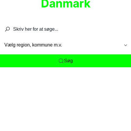
Danmark
Søg efter restauranter, spisesteder, caféer,
barer, pubber, hoteller og aktiviteter.
Vælg region, kommune m.v.
Søg
Her får du det komplette overblik
over
Danmarks mange spisesteder, caféer og
restauranter samlet ét sted. Vi gør det nemt for
dig at opdage alt fra skjulte lokale favoritter til
eksklusive gourmetoplevelser på tværs af alle
landets byer og regioner.
Søgningen er gjort enkel, så du hurtigt kan filtrere
efter madtype, lokation eller specifikke ønsker til