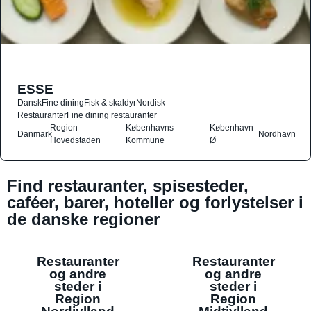
ESSE
Dansk
Fine dining
Fisk & skaldyr
Nordisk
Restauranter
Fine dining restauranter
Region
Københavns
København
Danmark
Nordhavn
Hovedstaden
Kommune
Ø
Find restauranter, spisesteder,
caféer, barer, hoteller og forlystelser i
de danske regioner
Restauranter
Restauranter
og andre
og andre
steder i
steder i
Region
Region