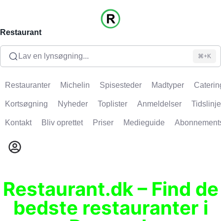
Restaurant
Lav en lynsøgning...
⌘+K
Restauranter
Michelin
Spisesteder
Madtyper
Caterin
Kortsøgning
Nyheder
Toplister
Anmeldelser
Tidslinje
Kontakt
Bliv oprettet
Priser
Medieguide
Abonnement
Restaurant.dk – Find de
bedste restauranter i