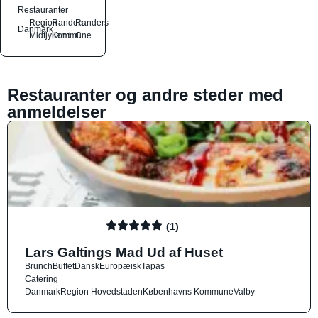
Restauranter
Region
Randers
Randers
Danmark
Midtjylland
Kommune
C
Restauranter og andre steder med
anmeldelser
(1)
Lars Galtings Mad Ud af Huset
Brunch
Buffet
Dansk
Europæisk
Tapas
Catering
Danmark
Region Hovedstaden
Københavns Kommune
Valby