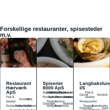
Forskellige restauranter, spisesteder
m.v.
Restaurant
Spiseriet
Langbakslun
Hærværk
8000 ApS
I/S
ApS
Bagværk
Buffet
Dansk
Dessert
Fastfood
Ost
Sandwich
Smørrebrød
Fisk &
Dansk
Nordisk
Fisk &
Restauranter
Buffetrestauranter
Frokostrestauranter
Catering
skaldyr
Nordisk
Vildt
skaldyr
Region
Aarhus
Restauranter
Danmark
Skødstrup
Restauranter
Drikkesteder
Kaffebarer
Midtjylland
Kommune
Region
Brønderslev
Danmark
Asaa