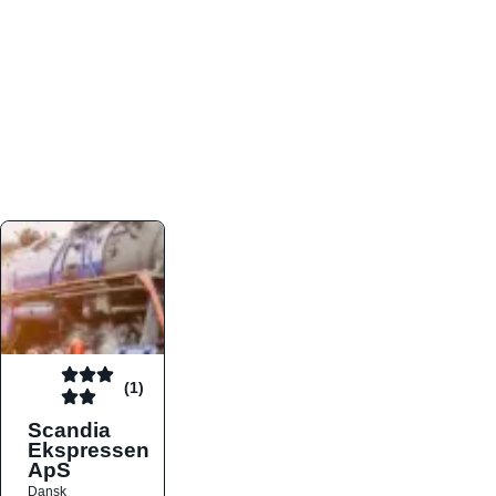
atmosfæren. Platformen er faktabaseret,
overskuelig og altid opdateret med de nyeste
informationer, hvilket gør den til det ideelle værktøj
for både lokale madelskere og turister på farten.
Find præcis den madtype og den stemning, der
passer til din næste middag, uanset hvor i landet
du befinder dig.
(1)
Scandia
Ekspressen
ApS
Dansk