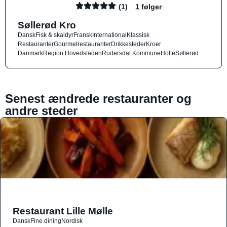
(1)
1 følger
Søllerød Kro
Dansk
Fisk & skaldyr
Fransk
International
Klassisk
Restauranter
Gourmetrestauranter
Drikkesteder
Kroer
Danmark
Region Hovedstaden
Rudersdal Kommune
Holte
Søllerød
Senest ændrede restauranter og
andre steder
Restaurant Lille Mølle
Dansk
Fine dining
Nordisk