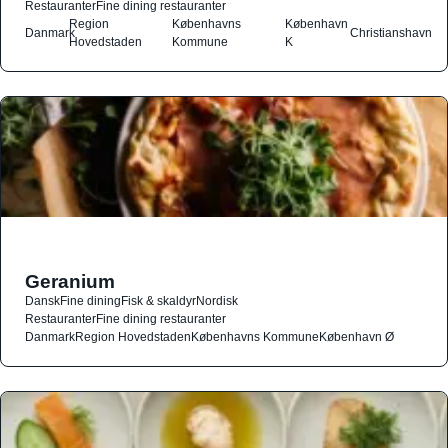
Restauranter
Fine dining restauranter
Region
Københavns
København
Danmark
Christianshavn
Hovedstaden
Kommune
K
Geranium
Dansk
Fine dining
Fisk & skaldyr
Nordisk
Restauranter
Fine dining restauranter
Danmark
Region Hovedstaden
Københavns Kommune
København Ø