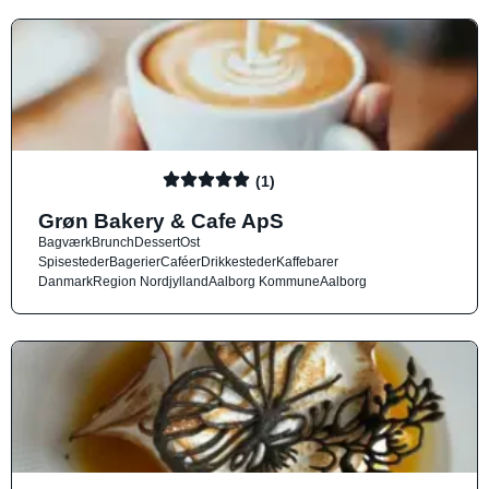
(1)
Grøn Bakery & Cafe ApS
Bagværk
Brunch
Dessert
Ost
Spisesteder
Bagerier
Caféer
Drikkesteder
Kaffebarer
Danmark
Region Nordjylland
Aalborg Kommune
Aalborg