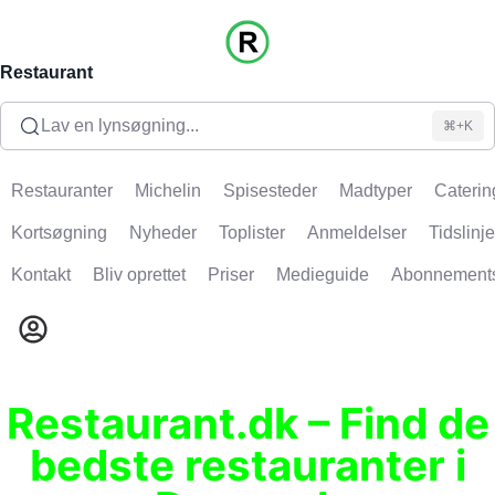
Restaurant
Lav en lynsøgning...
⌘+K
Restauranter
Michelin
Spisesteder
Madtyper
Caterin
Kortsøgning
Nyheder
Toplister
Anmeldelser
Tidslinje
Kontakt
Bliv oprettet
Priser
Medieguide
Abonnement
Restaurant.dk – Find de
bedste restauranter i