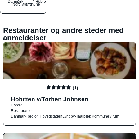
Danmark
Hobro
Nordjylland
Kommune
Restauranter og andre steder med
anmeldelser
(1)
Hobitten v/Torben Johnsen
Dansk
Restauranter
Danmark
Region Hovedstaden
Lyngby-Taarbæk Kommune
Virum