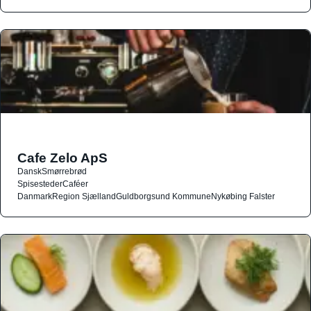
Cafe Zelo ApS
Dansk
Smørrebrød
Spisesteder
Caféer
Danmark
Region Sjælland
Guldborgsund Kommune
Nykøbing Falster