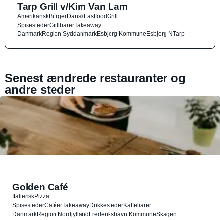
Tarp Grill v/Kim Van Lam
Amerikansk
Burger
Dansk
Fastfood
Grill
Spisesteder
Grillbarer
Takeaway
Danmark
Region Syddanmark
Esbjerg Kommune
Esbjerg N
Tarp
Senest ændrede restauranter og
andre steder
Golden Café
Italiensk
Pizza
Spisesteder
Caféer
Takeaway
Drikkesteder
Kaffebarer
Danmark
Region Nordjylland
Frederikshavn Kommune
Skagen