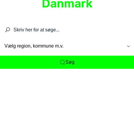
Danmark
Søg efter restauranter, spisesteder, caféer,
barer, pubber, hoteller og aktiviteter.
Vælg region, kommune m.v.
Søg
Her får du det komplette overblik
over
Danmarks mange spisesteder, caféer og
restauranter samlet ét sted. Vi gør det nemt for
dig at opdage alt fra skjulte lokale favoritter til
eksklusive gourmetoplevelser på tværs af alle
landets byer og regioner.
Søgningen er gjort enkel, så du hurtigt kan filtrere
efter madtype, lokation eller specifikke ønsker til