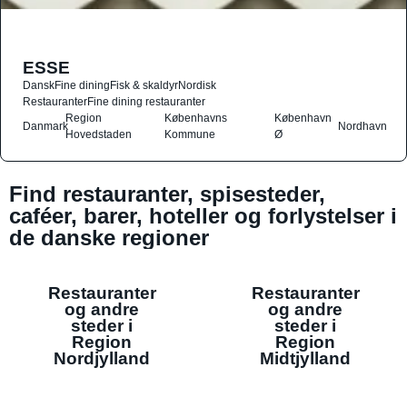
ESSE
Dansk
Fine dining
Fisk & skaldyr
Nordisk
Restauranter
Fine dining restauranter
Region
Københavns
København
Danmark
Nordhavn
Hovedstaden
Kommune
Ø
Find restauranter, spisesteder,
caféer, barer, hoteller og forlystelser i
de danske regioner
Restauranter
Restauranter
og andre
og andre
steder i
steder i
Region
Region
Nordjylland
Midtjylland