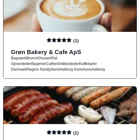
(1)
Grøn Bakery & Cafe ApS
Bagværk
Brunch
Dessert
Ost
Spisesteder
Bagerier
Caféer
Drikkesteder
Kaffebarer
Danmark
Region Nordjylland
Aalborg Kommune
Aalborg
(1)