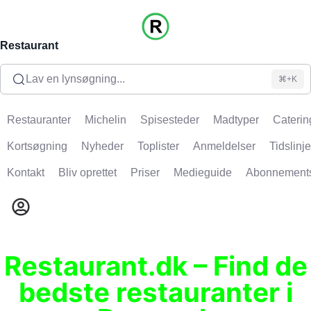
Restaurant
Lav en lynsøgning...
⌘+K
Restauranter
Michelin
Spisesteder
Madtyper
Caterin
Kortsøgning
Nyheder
Toplister
Anmeldelser
Tidslinje
Kontakt
Bliv oprettet
Priser
Medieguide
Abonnement
Restaurant.dk – Find de
bedste restauranter i