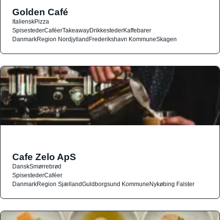
Golden Café
Italiensk
Pizza
Spisesteder
Caféer
Takeaway
Drikkesteder
Kaffebarer
Danmark
Region Nordjylland
Frederikshavn Kommune
Skagen
Cafe Zelo ApS
Dansk
Smørrebrød
Spisesteder
Caféer
Danmark
Region Sjælland
Guldborgsund Kommune
Nykøbing Falster