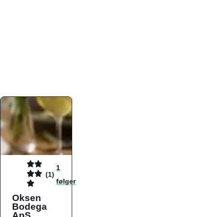
atmosfæren. Platformen er faktabaseret,
overskuelig og altid opdateret med de nyeste
informationer, hvilket gør den til det ideelle værktøj
for både lokale madelskere og turister på farten.
Find præcis den madtype og den stemning, der
passer til din næste middag, uanset hvor i landet
du befinder dig.
1
(1)
følger
Oksen
Bodega
ApS