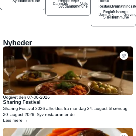
Syddanmark
Kommune
Region
Vejle
Dansk
Danmark
Vejle
Syddanmark
Kommune
Restauranter
Overnatningsst
Region
Odsherred
Danmark
Grevin
Sjælland
Kommune
Nyheder
Udgivet den 07-08-2026
Sharing Festival
Sharing Festival 2026 afholdes fra mandag 24. august til søndag
30. august 2026. Syv restauranter de...
Læs mere →