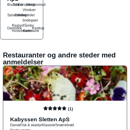
Brunch
Dansk
Europæisk
Morgenmad
Vinstuer
Spisesteder
Drikkesteder
og
bodegaer
Region
Tårnby
Danmark
Kastrup
Hovedstaden
Kommune
Restauranter og andre steder med
anmeldelser
(1)
Kabyssen Sletten ApS
Dansk
Fisk & skaldyr
Klassisk
Smørrebrød