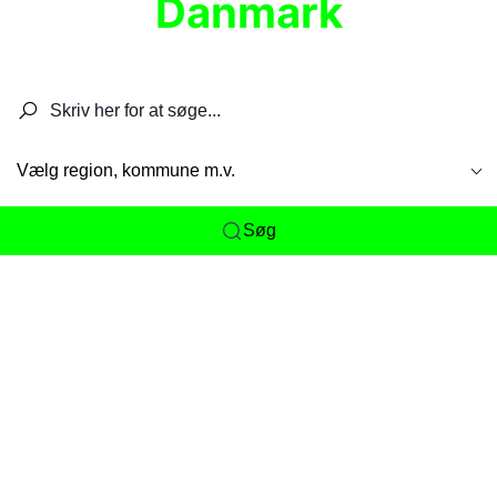
Danmark
Søg efter restauranter, spisesteder, caféer,
barer, pubber, hoteller og aktiviteter.
Vælg region, kommune m.v.
Søg
Her får du det komplette overblik
over
Danmarks mange spisesteder, caféer og
restauranter samlet ét sted. Vi gør det nemt for
dig at opdage alt fra skjulte lokale favoritter til
eksklusive gourmetoplevelser på tværs af alle
landets byer og regioner.
Søgningen er gjort enkel, så du hurtigt kan filtrere
efter madtype, lokation eller specifikke ønsker til