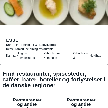
ESSE
Dansk
Fine dining
Fisk & skaldyr
Nordisk
Restauranter
Fine dining restauranter
Region
Københavns
København
Danmark
Nordhavn
Hovedstaden
Kommune
Ø
Find restauranter, spisesteder,
caféer, barer, hoteller og forlystelser i
de danske regioner
Restauranter
Restauranter
og andre
og andre