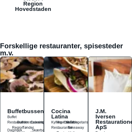
Region
Hovedstaden
Forskellige restauranter, spisesteder
m.v.
Buffetbussen
Cocina
J.M.
Latina
Iversen
Buffet
Restauration
Restauranter
Buffetrestauranter
Catering
Kylling
Mexicansk
Ost
Salat
Taco
Vegetarisk
ApS
Region
Tønder
Restauranter
Takeaway
Danmark
Skærbæk