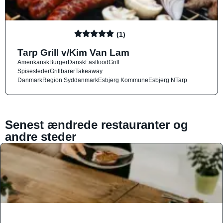
(1)
Tarp Grill v/Kim Van Lam
Amerikansk
Burger
Dansk
Fastfood
Grill
Spisesteder
Grillbarer
Takeaway
Danmark
Region Syddanmark
Esbjerg Kommune
Esbjerg N
Tarp
Senest ændrede restauranter og
andre steder