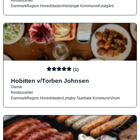
Restauranter
Danmark
Region Hovedstaden
Helsingør Kommune
Kvistgård
(1)
Hobitten v/Torben Johnsen
Dansk
Restauranter
Danmark
Region Hovedstaden
Lyngby-Taarbæk Kommune
Virum