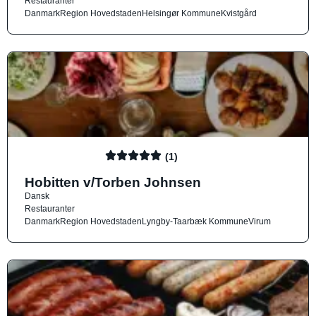
Restauranter
Danmark
Region Hovedstaden
Helsingør Kommune
Kvistgård
(1)
Hobitten v/Torben Johnsen
Dansk
Restauranter
Danmark
Region Hovedstaden
Lyngby-Taarbæk Kommune
Virum