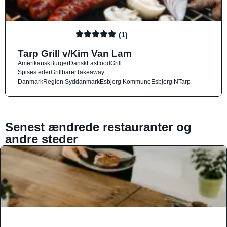
(1)
Tarp Grill v/Kim Van Lam
Amerikansk
Burger
Dansk
Fastfood
Grill
Spisesteder
Grillbarer
Takeaway
Danmark
Region Syddanmark
Esbjerg Kommune
Esbjerg N
Tarp
Senest ændrede restauranter og
andre steder