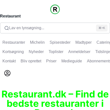
Restaurant
Lav en lynsøgning...
⌘+K
Restauranter
Michelin
Spisesteder
Madtyper
Caterin
Kortsøgning
Nyheder
Toplister
Anmeldelser
Tidslinje
Kontakt
Bliv oprettet
Priser
Medieguide
Abonnement
Restaurant.dk – Find de
bedste restauranter i