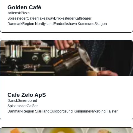
Golden Café
Italiensk
Pizza
Spisesteder
Caféer
Takeaway
Drikkesteder
Kaffebarer
Danmark
Region Nordjylland
Frederikshavn Kommune
Skagen
Cafe Zelo ApS
Dansk
Smørrebrød
Spisesteder
Caféer
Danmark
Region Sjælland
Guldborgsund Kommune
Nykøbing Falster