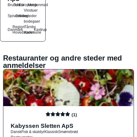
Brunch
Dansk
Europæisk
Morgenmad
Vinstuer
Spisesteder
Drikkesteder
og
bodegaer
Region
Tårnby
Danmark
Kastrup
Hovedstaden
Kommune
Restauranter og andre steder med
anmeldelser
(1)
Kabyssen Sletten ApS
Dansk
Fisk & skaldyr
Klassisk
Smørrebrød