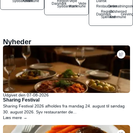
Syddanmark
Kommune
Region
Vejle
Dansk
Danmark
Vejle
Syddanmark
Kommune
Restauranter
Overnatningsst
Region
Odsherred
Danmark
Grevin
Sjælland
Kommune
Nyheder
Udgivet den 07-08-2026
Sharing Festival
Sharing Festival 2026 afholdes fra mandag 24. august til søndag
30. august 2026. Syv restauranter de...
Læs mere →