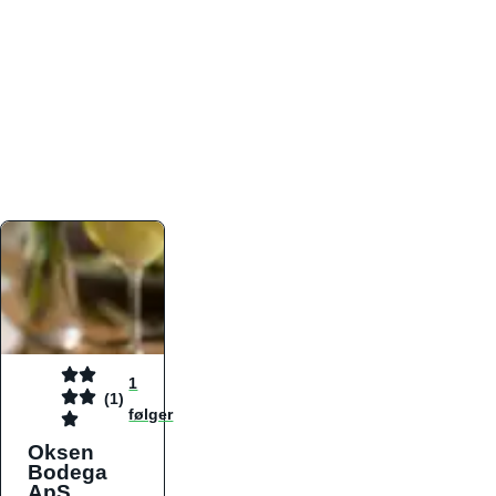
atmosfæren. Platformen er faktabaseret,
overskuelig og altid opdateret med de nyeste
informationer, hvilket gør den til det ideelle værktøj
for både lokale madelskere og turister på farten.
Find præcis den madtype og den stemning, der
passer til din næste middag, uanset hvor i landet
du befinder dig.
1
(1)
følger
Oksen
Bodega
ApS