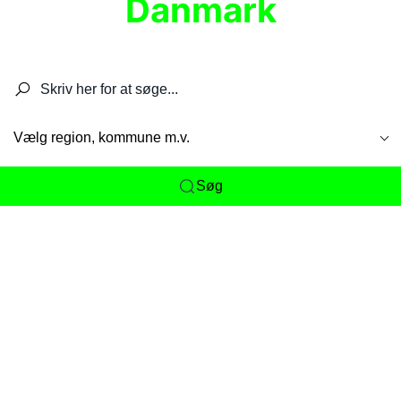
Danmark
Søg efter restauranter, spisesteder, caféer,
barer, pubber, hoteller og aktiviteter.
Vælg region, kommune m.v.
Søg
Her får du det komplette overblik
over
Danmarks mange spisesteder, caféer og
restauranter samlet ét sted. Vi gør det nemt for
dig at opdage alt fra skjulte lokale favoritter til
eksklusive gourmetoplevelser på tværs af alle
landets byer og regioner.
Søgningen er gjort enkel, så du hurtigt kan filtrere
efter madtype, lokation eller specifikke ønsker til