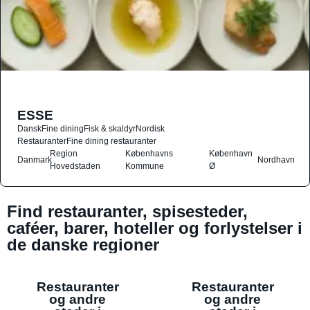
ESSE
Dansk
Fine dining
Fisk & skaldyr
Nordisk
Restauranter
Fine dining restauranter
Region
Københavns
København
Danmark
Nordhavn
Hovedstaden
Kommune
Ø
Find restauranter, spisesteder,
caféer, barer, hoteller og forlystelser i
de danske regioner
Restauranter
Restauranter
og andre
og andre