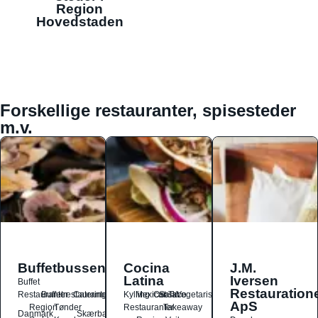
Region
Hovedstaden
Forskellige restauranter, spisesteder
m.v.
Buffetbussen
Cocina
J.M.
Latina
Iversen
Buffet
Restauration
Restauranter
Buffetrestauranter
Catering
Kylling
Mexicansk
Ost
Salat
Taco
Vegetarisk
ApS
Region
Tønder
Restauranter
Takeaway
Danmark
Skærbæk