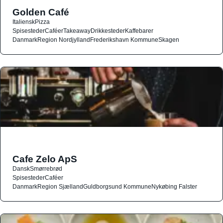
Golden Café
Italiensk
Pizza
Spisesteder
Caféer
Takeaway
Drikkesteder
Kaffebarer
Danmark
Region Nordjylland
Frederikshavn Kommune
Skagen
Cafe Zelo ApS
Dansk
Smørrebrød
Spisesteder
Caféer
Danmark
Region Sjælland
Guldborgsund Kommune
Nykøbing Falster