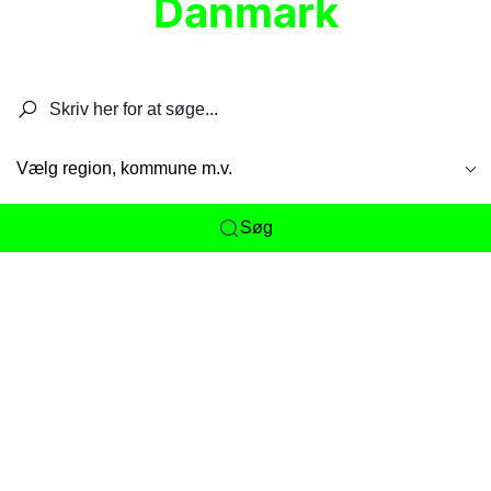
Danmark
Søg efter restauranter, spisesteder, caféer,
barer, pubber, hoteller og aktiviteter.
Vælg region, kommune m.v.
Søg
Her får du det komplette overblik
over
Danmarks mange spisesteder, caféer og
restauranter samlet ét sted. Vi gør det nemt for
dig at opdage alt fra skjulte lokale favoritter til
eksklusive gourmetoplevelser på tværs af alle
landets byer og regioner.
Søgningen er gjort enkel, så du hurtigt kan filtrere
efter madtype, lokation eller specifikke ønsker til