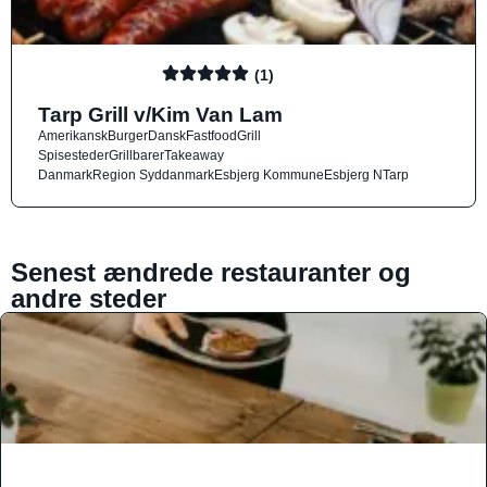
(1)
Tarp Grill v/Kim Van Lam
Amerikansk
Burger
Dansk
Fastfood
Grill
Spisesteder
Grillbarer
Takeaway
Danmark
Region Syddanmark
Esbjerg Kommune
Esbjerg N
Tarp
Senest ændrede restauranter og
andre steder