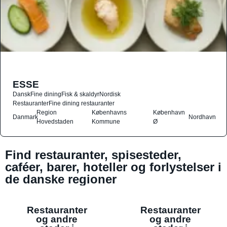
ESSE
Dansk
Fine dining
Fisk & skaldyr
Nordisk
Restauranter
Fine dining restauranter
Region
Københavns
København
Danmark
Nordhavn
Hovedstaden
Kommune
Ø
Find restauranter, spisesteder,
caféer, barer, hoteller og forlystelser i
de danske regioner
Restauranter
Restauranter
og andre
og andre