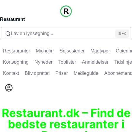
Restaurant
Lav en lynsøgning...
⌘+K
Restauranter
Michelin
Spisesteder
Madtyper
Caterin
Kortsøgning
Nyheder
Toplister
Anmeldelser
Tidslinje
Kontakt
Bliv oprettet
Priser
Medieguide
Abonnement
Restaurant.dk – Find de
bedste restauranter i