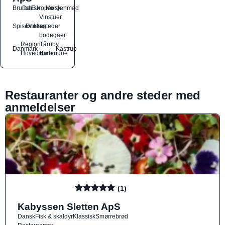
Brunch
Dansk
Europæisk
Morgenmad
Vinstuer
Spisesteder
Drikkesteder
og
bodegaer
Region
Tårnby
Danmark
Kastrup
Hovedstaden
Kommune
Restauranter og andre steder med
anmeldelser
(1)
Kabyssen Sletten ApS
Dansk
Fisk & skaldyr
Klassisk
Smørrebrød