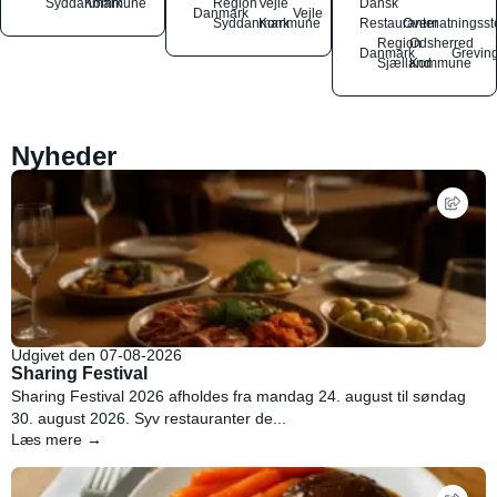
Syddanmark
Kommune
Region
Vejle
Dansk
Danmark
Vejle
Syddanmark
Kommune
Restauranter
Overnatningsst
Region
Odsherred
Danmark
Grevin
Sjælland
Kommune
Nyheder
Udgivet den 07-08-2026
Sharing Festival
Sharing Festival 2026 afholdes fra mandag 24. august til søndag
30. august 2026. Syv restauranter de...
Læs mere →