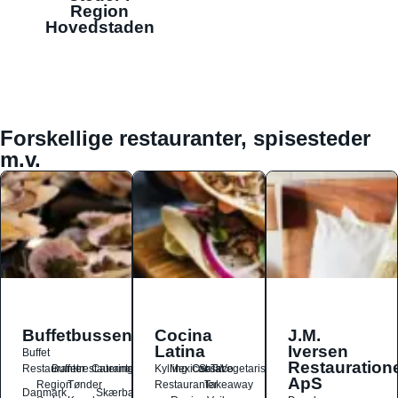
Region
Hovedstaden
Forskellige restauranter, spisesteder
m.v.
Buffetbussen
Cocina
J.M.
Latina
Iversen
Buffet
Restauration
Restauranter
Buffetrestauranter
Catering
Kylling
Mexicansk
Ost
Salat
Taco
Vegetarisk
ApS
Region
Tønder
Restauranter
Takeaway
Danmark
Skærbæk