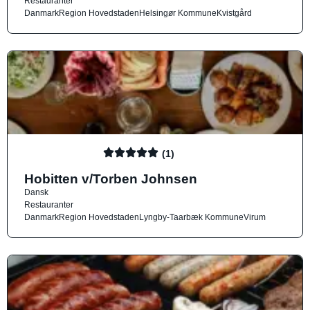
Restauranter
Danmark
Region Hovedstaden
Helsingør Kommune
Kvistgård
(1)
Hobitten v/Torben Johnsen
Dansk
Restauranter
Danmark
Region Hovedstaden
Lyngby-Taarbæk Kommune
Virum