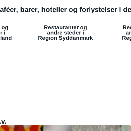
aféer, barer, hoteller og forlystelser i 
 og
Restauranter og
Re
r i
andre steder i
an
lland
Region Syddanmark
Reg
v.