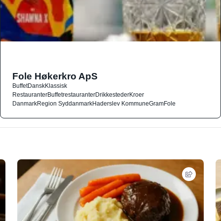
Fole Høkerkro ApS
Buffet
Dansk
Klassisk
Restauranter
Buffetrestauranter
Drikkesteder
Kroer
Danmark
Region Syddanmark
Haderslev Kommune
Gram
Fole