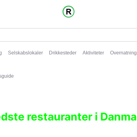
g
Selskabslokaler
Drikkesteder
Aktiviteter
Overnatning
sguide
edste restauranter i Danma
r, pubber, hoteller og aktiviteter.