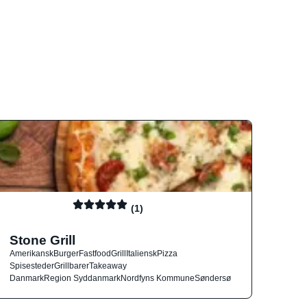
(1)
Stone Grill
Amerikansk
Burger
Fastfood
Grill
Italiensk
Pizza
Spisesteder
Grillbarer
Takeaway
Danmark
Region Syddanmark
Nordfyns Kommune
Søndersø