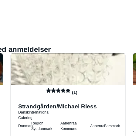
ed anmeldelser
(1)
Strandgården/Michael Riess
Dansk
International
Catering
Region
Aabenraa
Danmark
Aabenraa
Barsmark
Syddanmark
Kommune