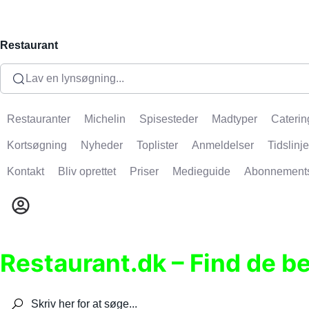
Restaurant
Lav en lynsøgning...
Restauranter
Michelin
Spisesteder
Madtyper
Caterin
Kortsøgning
Nyheder
Toplister
Anmeldelser
Tidslinje
Kontakt
Bliv oprettet
Priser
Medieguide
Abonnement
Restaurant.dk – Find de b
Søg efter restauranter, spisesteder, caféer, bare