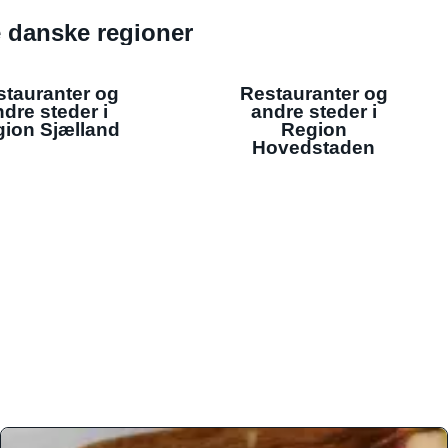
de danske regioner
stauranter og
Restauranter og
dre steder i
andre steder i
ion Sjælland
Region
Hovedstaden