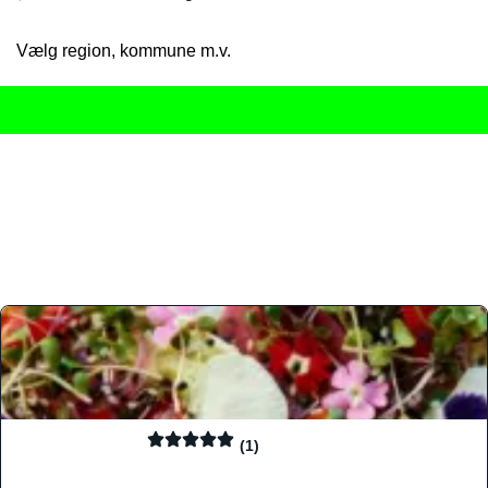
Vælg region, kommune m.v.
Her får du det komplette overblik
over Danmarks mange spisested
gourmetoplevelser på tværs af alle landets byer og regioner.
Søgningen er gjort enkel, så du hurtigt kan filtrere efter madtyp
informationer, hvilket gør den til det ideelle værktøj for både lo
Find præcis den madtype og den stemning, der passer til din næ
(1)