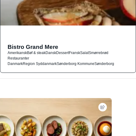
Bistro Grand Mere
Amerikansk
Bøf & steak
Dansk
Dessert
Fransk
Salat
Smørrebrød
Restauranter
Danmark
Region Syddanmark
Sønderborg Kommune
Sønderborg