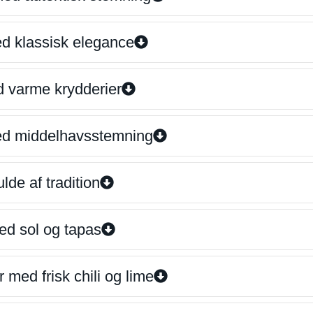
ed klassisk elegance
d varme krydderier
ed middelhavsstemning
lde af tradition
ed sol og tapas
 med frisk chili og lime