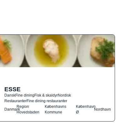
ESSE
Dansk
Fine dining
Fisk & skaldyr
Nordisk
Restauranter
Fine dining restauranter
Region
Københavns
København
Danmark
Nordhavn
Hovedstaden
Kommune
Ø