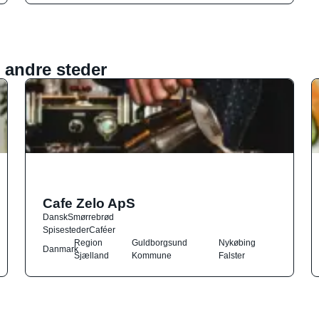
 andre steder
Cafe Zelo ApS
Dansk
Smørrebrød
Spisesteder
Caféer
Region
Guldborgsund
Nykøbing
Danmark
Sjælland
Kommune
Falster