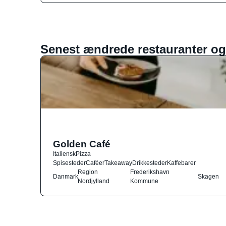
Senest ændrede restauranter og
Golden Café
Italiensk
Pizza
Spisesteder
Caféer
Takeaway
Drikkesteder
Kaffebarer
Region
Frederikshavn
Danmark
Skagen
Nordjylland
Kommune