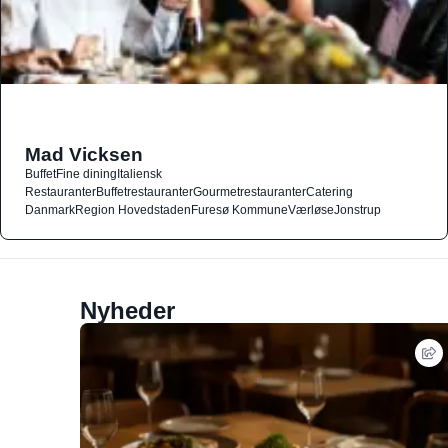
Mad Vicksen
Buffet
Fine dining
Italiensk
Restauranter
Buffetrestauranter
Gourmetrestauranter
Catering
Danmark
Region Hovedstaden
Furesø Kommune
Værløse
Jonstrup
Nyheder