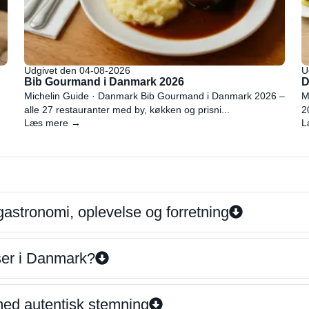
Udgivet den 04-08-2026
U
Bib Gourmand i Danmark 2026
D
Michelin Guide · Danmark Bib Gourmand i Danmark 2026 –
M
alle 27 restauranter med by, køkken og prisni...
2
Læs mere →
L
gastronomi, oplevelse og forretning
iser i Danmark?
 med autentisk stemning