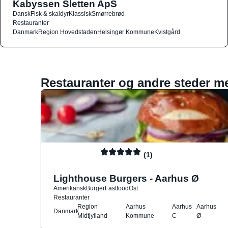
Kabyssen Sletten ApS
Dansk
Fisk & skaldyr
Klassisk
Smørrebrød
Restauranter
Danmark
Region Hovedstaden
Helsingør Kommune
Kvistgård
Restauranter og andre steder m
(1)
Lighthouse Burgers - Aarhus Ø
Amerikansk
Burger
Fastfood
Ost
Restauranter
Region
Aarhus
Aarhus
Aarhus
Danmark
Midtjylland
Kommune
C
Ø