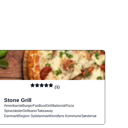
(1)
Stone Grill
Amerikansk
Burger
Fastfood
Grill
Italiensk
Pizza
Spisesteder
Grillbarer
Takeaway
Danmark
Region Syddanmark
Nordfyns Kommune
Søndersø