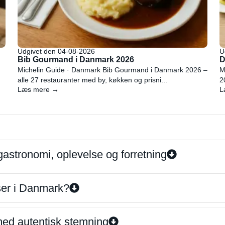
Udgivet den 04-08-2026
U
Bib Gourmand i Danmark 2026
D
Michelin Guide · Danmark Bib Gourmand i Danmark 2026 –
M
alle 27 restauranter med by, køkken og prisni...
2
Læs mere →
L
gastronomi, oplevelse og forretning
iser i Danmark?
 med autentisk stemning