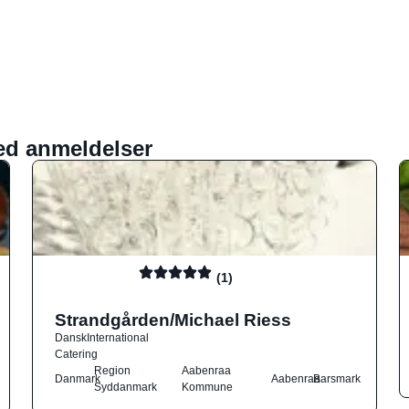
ed anmeldelser
(1)
Strandgården/Michael Riess
Dansk
International
Catering
Region
Aabenraa
Danmark
Aabenraa
Barsmark
Syddanmark
Kommune