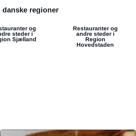
de danske regioner
stauranter og
Restauranter og
dre steder i
andre steder i
ion Sjælland
Region
Hovedstaden