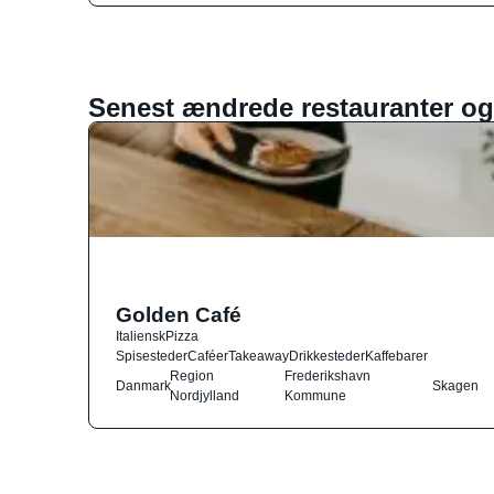
Senest ændrede restauranter og
Golden Café
Italiensk
Pizza
Spisesteder
Caféer
Takeaway
Drikkesteder
Kaffebarer
Region
Frederikshavn
Danmark
Skagen
Nordjylland
Kommune