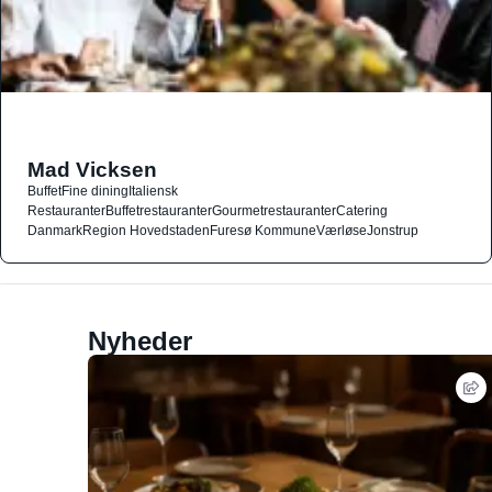
Mad Vicksen
Buffet
Fine dining
Italiensk
Restauranter
Buffetrestauranter
Gourmetrestauranter
Catering
Danmark
Region Hovedstaden
Furesø Kommune
Værløse
Jonstrup
Nyheder