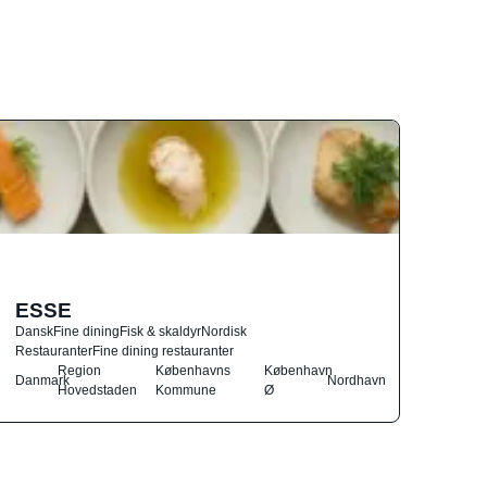
ESSE
Dansk
Fine dining
Fisk & skaldyr
Nordisk
Restauranter
Fine dining restauranter
Region
Københavns
København
Danmark
Nordhavn
Hovedstaden
Kommune
Ø