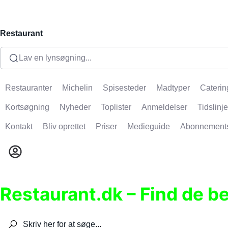
Restaurant
Lav en lynsøgning...
Restauranter
Michelin
Spisesteder
Madtyper
Caterin
Kortsøgning
Nyheder
Toplister
Anmeldelser
Tidslinje
Kontakt
Bliv oprettet
Priser
Medieguide
Abonnement
Restaurant.dk – Find de b
Søg efter restauranter, spisesteder, caféer, bare