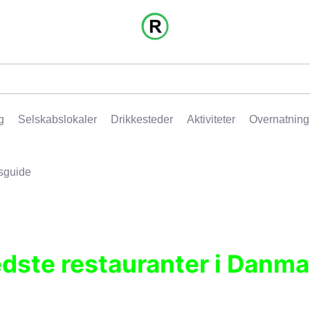
g
Selskabslokaler
Drikkesteder
Aktiviteter
Overnatning
sguide
edste restauranter i Danma
r, pubber, hoteller og aktiviteter.