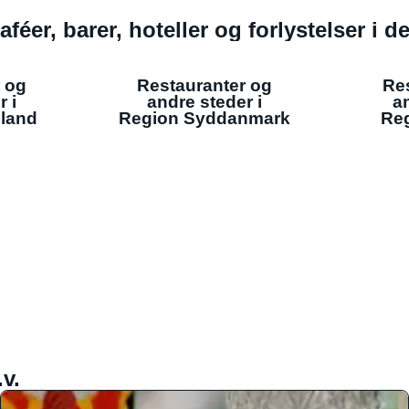
aféer, barer, hoteller og forlystelser i 
 og
Restauranter og
Re
r i
andre steder i
an
lland
Region Syddanmark
Reg
v.