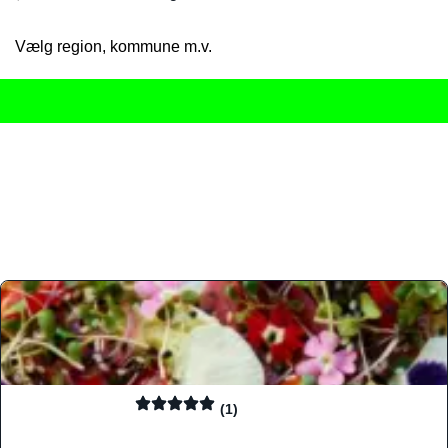
Vælg region, kommune m.v.
Her får du det komplette overblik
over Danmarks mange spisested
gourmetoplevelser på tværs af alle landets byer og regioner.
Søgningen er gjort enkel, så du hurtigt kan filtrere efter madtyp
informationer, hvilket gør den til det ideelle værktøj for både lo
Find præcis den madtype og den stemning, der passer til din næ
(1)