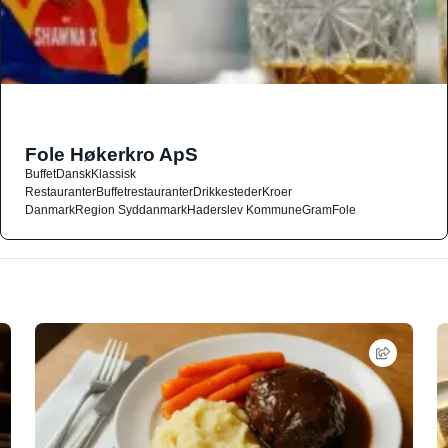
Fole Høkerkro ApS
Buffet
Dansk
Klassisk
Restauranter
Buffetrestauranter
Drikkesteder
Kroer
Danmark
Region Syddanmark
Haderslev Kommune
Gram
Fole