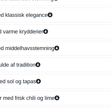
ed klassisk elegance
d varme krydderier
ed middelhavsstemning
lde af tradition
ed sol og tapas
 med frisk chili og lime