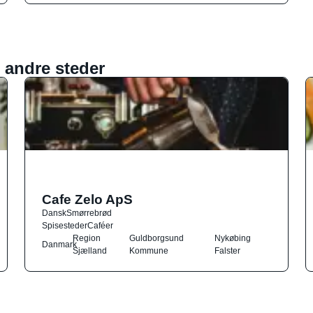
 andre steder
Cafe Zelo ApS
Dansk
Smørrebrød
Spisesteder
Caféer
Region
Guldborgsund
Nykøbing
Danmark
Sjælland
Kommune
Falster