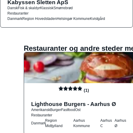
Kabyssen Sletten ApS
Dansk
Fisk & skaldyr
Klassisk
Smørrebrød
Restauranter
Danmark
Region Hovedstaden
Helsingør Kommune
Kvistgård
Restauranter og andre steder m
(1)
Lighthouse Burgers - Aarhus Ø
Amerikansk
Burger
Fastfood
Ost
Restauranter
Region
Aarhus
Aarhus
Aarhus
Danmark
Midtjylland
Kommune
C
Ø