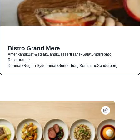
Bistro Grand Mere
Amerikansk
Bøf & steak
Dansk
Dessert
Fransk
Salat
Smørrebrød
Restauranter
Danmark
Region Syddanmark
Sønderborg Kommune
Sønderborg