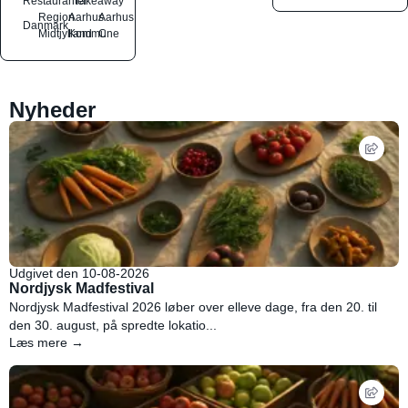
Restauranter
Takeaway
Region
Aarhus
Aarhus
Danmark
Midtjylland
Kommune
C
Nyheder
Udgivet den 10-08-2026
Nordjysk Madfestival
Nordjysk Madfestival 2026 løber over elleve dage, fra den 20. til
den 30. august, på spredte lokatio...
Læs mere →