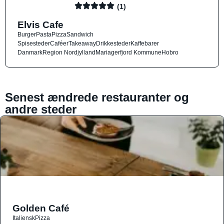
(1)
Elvis Cafe
Burger
Pasta
Pizza
Sandwich
Spisesteder
Caféer
Takeaway
Drikkesteder
Kaffebarer
Danmark
Region Nordjylland
Mariagerfjord Kommune
Hobro
Senest ændrede restauranter og
andre steder
Golden Café
Italiensk
Pizza