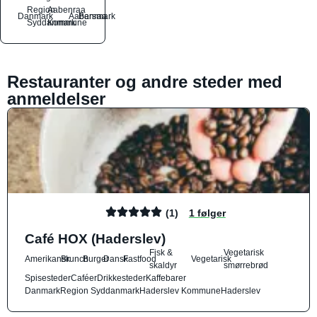
Region
Aabenraa
Danmark
Aabenraa
Barsmark
Syddanmark
Kommune
Restauranter og andre steder med
anmeldelser
(1)
1 følger
Café HOX (Haderslev)
Fisk &
Vegetarisk
Amerikansk
Brunch
Burger
Dansk
Fastfood
Vegetarisk
skaldyr
smørrebrød
Spisesteder
Caféer
Drikkesteder
Kaffebarer
Danmark
Region Syddanmark
Haderslev Kommune
Haderslev