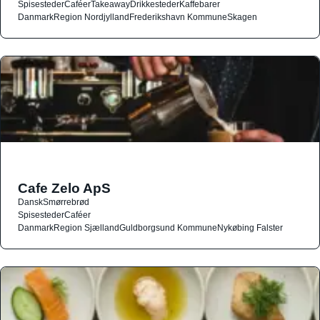
Spisesteder
Caféer
Takeaway
Drikkesteder
Kaffebarer
Danmark
Region Nordjylland
Frederikshavn Kommune
Skagen
Cafe Zelo ApS
Dansk
Smørrebrød
Spisesteder
Caféer
Danmark
Region Sjælland
Guldborgsund Kommune
Nykøbing Falster