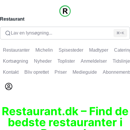
Restaurant
Lav en lynsøgning...
⌘+K
Restauranter
Michelin
Spisesteder
Madtyper
Caterin
Kortsøgning
Nyheder
Toplister
Anmeldelser
Tidslinje
Kontakt
Bliv oprettet
Priser
Medieguide
Abonnement
Restaurant.dk – Find de
bedste restauranter i