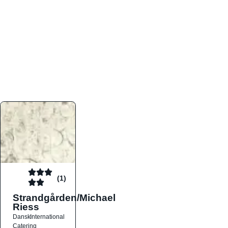
atmosfæren. Platformen er faktabaseret,
overskuelig og altid opdateret med de nyeste
informationer, hvilket gør den til det ideelle værktøj
for både lokale madelskere og turister på farten.
Find præcis den madtype og den stemning, der
passer til din næste middag, uanset hvor i landet
du befinder dig.
(1)
Strandgården/Michael
Riess
Dansk
International
Catering