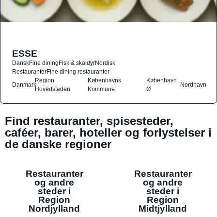
ESSE
Dansk
Fine dining
Fisk & skaldyr
Nordisk
Restauranter
Fine dining restauranter
Region
Københavns
København
Danmark
Nordhavn
Hovedstaden
Kommune
Ø
Find restauranter, spisesteder,
caféer, barer, hoteller og forlystelser i
de danske regioner
Restauranter
Restauranter
og andre
og andre
steder i
steder i
Region
Region
Nordjylland
Midtjylland