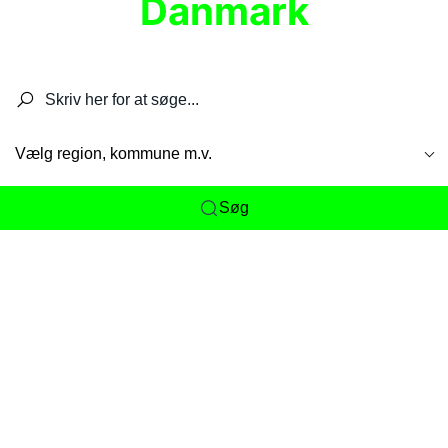
Danmark
Søg efter restauranter, spisesteder, caféer,
barer, pubber, hoteller og aktiviteter.
Vælg region, kommune m.v.
Søg
Her får du det komplette overblik
over
Danmarks mange spisesteder, caféer og
restauranter samlet ét sted. Vi gør det nemt for
dig at opdage alt fra skjulte lokale favoritter til
eksklusive gourmetoplevelser på tværs af alle
landets byer og regioner.
Søgningen er gjort enkel, så du hurtigt kan filtrere
efter madtype, lokation eller specifikke ønsker til