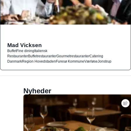
Mad Vicksen
Buffet
Fine dining
Italiensk
Restauranter
Buffetrestauranter
Gourmetrestauranter
Catering
Danmark
Region Hovedstaden
Furesø Kommune
Værløse
Jonstrup
Nyheder