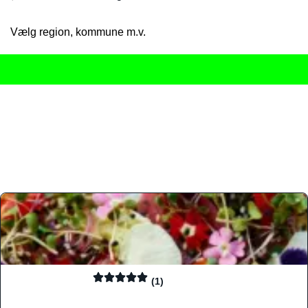
Vælg region, kommune m.v.
Her får du det komplette overblik
over Danmarks mange spisested
gourmetoplevelser på tværs af alle landets byer og regioner.
Søgningen er gjort enkel, så du hurtigt kan filtrere efter madtyp
informationer, hvilket gør den til det ideelle værktøj for både lo
Find præcis den madtype og den stemning, der passer til din næ
(1)