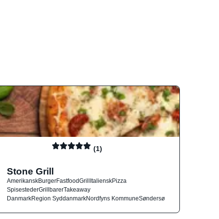
(1)
Stone Grill
Amerikansk
Burger
Fastfood
Grill
Italiensk
Pizza
Spisesteder
Grillbarer
Takeaway
Danmark
Region Syddanmark
Nordfyns Kommune
Søndersø