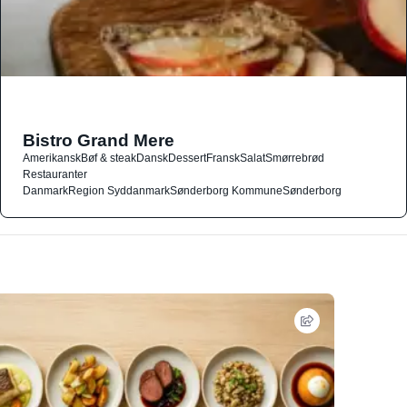
Bistro Grand Mere
Amerikansk
Bøf & steak
Dansk
Dessert
Fransk
Salat
Smørrebrød
Restauranter
Danmark
Region Syddanmark
Sønderborg Kommune
Sønderborg