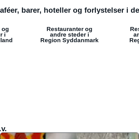
aféer, barer, hoteller og forlystelser i 
 og
Restauranter og
Re
r i
andre steder i
an
lland
Region Syddanmark
Reg
v.