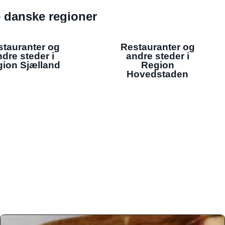
de danske regioner
stauranter og
Restauranter og
dre steder i
andre steder i
ion Sjælland
Region
Hovedstaden