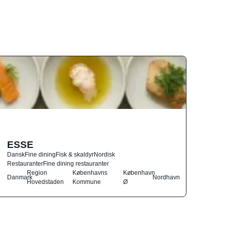
ESSE
Dansk
Fine dining
Fisk & skaldyr
Nordisk
Restauranter
Fine dining restauranter
Region
Københavns
København
Danmark
Nordhavn
Hovedstaden
Kommune
Ø