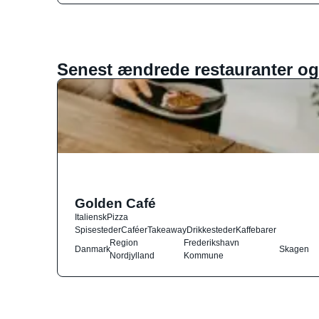
Senest ændrede restauranter og
Golden Café
Italiensk
Pizza
Spisesteder
Caféer
Takeaway
Drikkesteder
Kaffebarer
Region
Frederikshavn
Danmark
Skagen
Nordjylland
Kommune