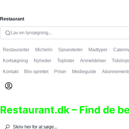
Restaurant
Lav en lynsøgning...
Restauranter
Michelin
Spisesteder
Madtyper
Caterin
Kortsøgning
Nyheder
Toplister
Anmeldelser
Tidslinje
Kontakt
Bliv oprettet
Priser
Medieguide
Abonnement
Restaurant.dk – Find de b
Søg efter restauranter, spisesteder, caféer, bare