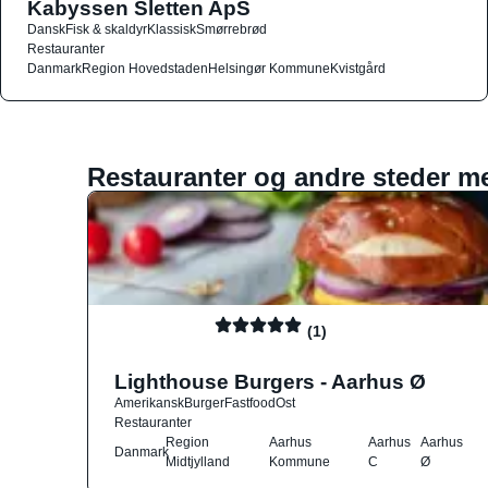
Kabyssen Sletten ApS
Dansk
Fisk & skaldyr
Klassisk
Smørrebrød
Restauranter
Danmark
Region Hovedstaden
Helsingør Kommune
Kvistgård
Restauranter og andre steder m
(1)
Lighthouse Burgers - Aarhus Ø
Amerikansk
Burger
Fastfood
Ost
Restauranter
Region
Aarhus
Aarhus
Aarhus
Danmark
Midtjylland
Kommune
C
Ø