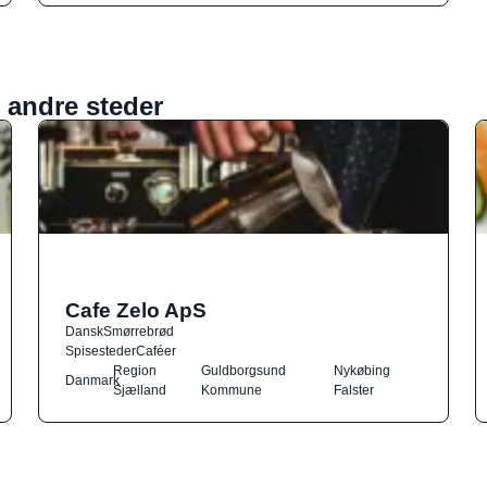
 andre steder
Cafe Zelo ApS
Dansk
Smørrebrød
Spisesteder
Caféer
Region
Guldborgsund
Nykøbing
Danmark
Sjælland
Kommune
Falster