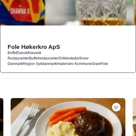
Fole Høkerkro ApS
Buffet
Dansk
Klassisk
Restauranter
Buffetrestauranter
Drikkesteder
Kroer
Danmark
Region Syddanmark
Haderslev Kommune
Gram
Fole