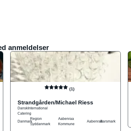
ed anmeldelser
(1)
Strandgården/Michael Riess
Dansk
International
Catering
Region
Aabenraa
Danmark
Aabenraa
Barsmark
Syddanmark
Kommune