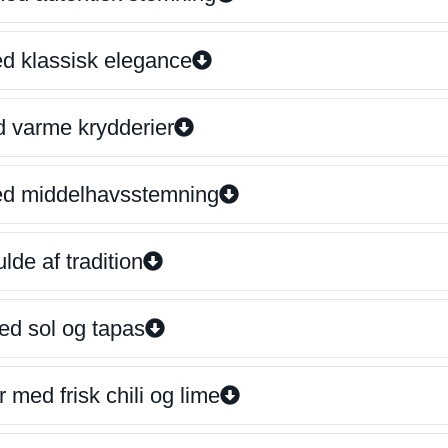
ed klassisk elegance
d varme krydderier
ed middelhavsstemning
lde af tradition
ed sol og tapas
 med frisk chili og lime