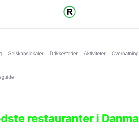
g
Selskabslokaler
Drikkesteder
Aktiviteter
Overnatning
sguide
edste restauranter i Danma
r, pubber, hoteller og aktiviteter.