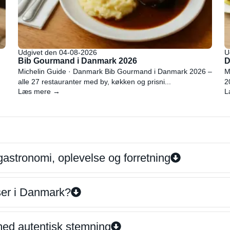
Udgivet den 04-08-2026
U
Bib Gourmand i Danmark 2026
D
Michelin Guide · Danmark Bib Gourmand i Danmark 2026 –
M
alle 27 restauranter med by, køkken og prisni...
2
Læs mere →
L
gastronomi, oplevelse og forretning
iser i Danmark?
 med autentisk stemning