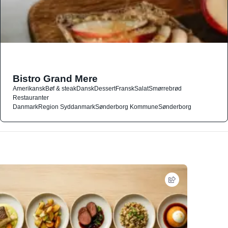
Bistro Grand Mere
Amerikansk
Bøf & steak
Dansk
Dessert
Fransk
Salat
Smørrebrød
Restauranter
Danmark
Region Syddanmark
Sønderborg Kommune
Sønderborg