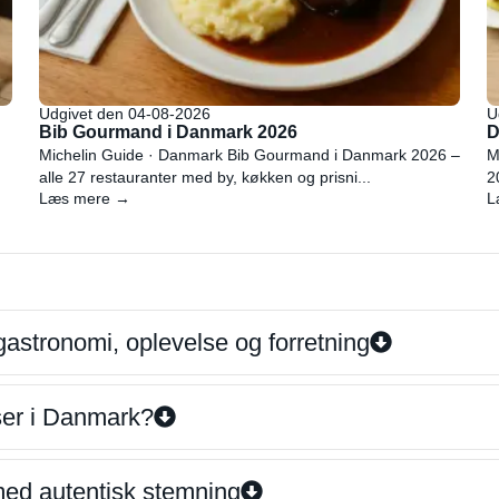
Udgivet den 04-08-2026
U
Bib Gourmand i Danmark 2026
D
Michelin Guide · Danmark Bib Gourmand i Danmark 2026 –
M
alle 27 restauranter med by, køkken og prisni...
2
Læs mere →
L
gastronomi, oplevelse og forretning
iser i Danmark?
 med autentisk stemning