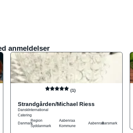
ed anmeldelser
(1)
Strandgården/Michael Riess
Dansk
International
Catering
Region
Aabenraa
Danmark
Aabenraa
Barsmark
Syddanmark
Kommune