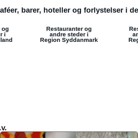
aféer, barer, hoteller og forlystelser i 
 og
Restauranter og
Re
r i
andre steder i
an
lland
Region Syddanmark
Reg
v.