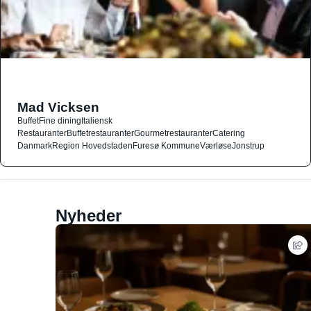
Mad Vicksen
Buffet
Fine dining
Italiensk
Restauranter
Buffetrestauranter
Gourmetrestauranter
Catering
Danmark
Region Hovedstaden
Furesø Kommune
Værløse
Jonstrup
Nyheder