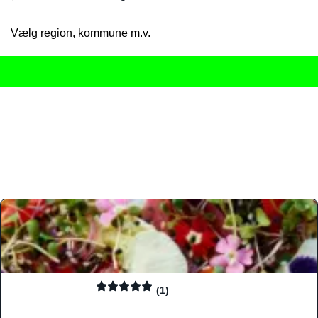
Vælg region, kommune m.v.
Her får du det komplette overblik
over Danmarks mange spisested
gourmetoplevelser på tværs af alle landets byer og regioner.
Søgningen er gjort enkel, så du hurtigt kan filtrere efter madtyp
informationer, hvilket gør den til det ideelle værktøj for både lo
Find præcis den madtype og den stemning, der passer til din næ
(1)