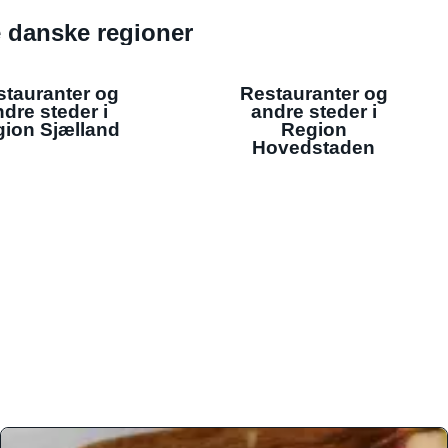
de danske regioner
stauranter og
Restauranter og
dre steder i
andre steder i
ion Sjælland
Region
Hovedstaden