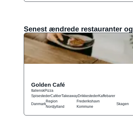
Senest ændrede restauranter og
Golden Café
Italiensk
Pizza
Spisesteder
Caféer
Takeaway
Drikkesteder
Kaffebarer
Region
Frederikshavn
Danmark
Skagen
Nordjylland
Kommune