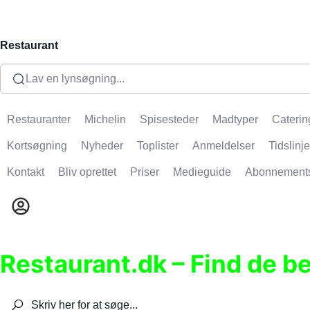
Restaurant
Lav en lynsøgning...
Restauranter
Michelin
Spisesteder
Madtyper
Caterin
Kortsøgning
Nyheder
Toplister
Anmeldelser
Tidslinje
Kontakt
Bliv oprettet
Priser
Medieguide
Abonnement
Restaurant.dk – Find de b
Søg efter restauranter, spisesteder, caféer, bare