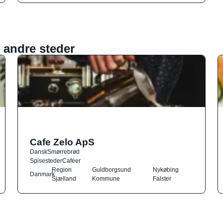
 andre steder
Cafe Zelo ApS
Dansk
Smørrebrød
Spisesteder
Caféer
Region
Guldborgsund
Nykøbing
Danmark
Sjælland
Kommune
Falster