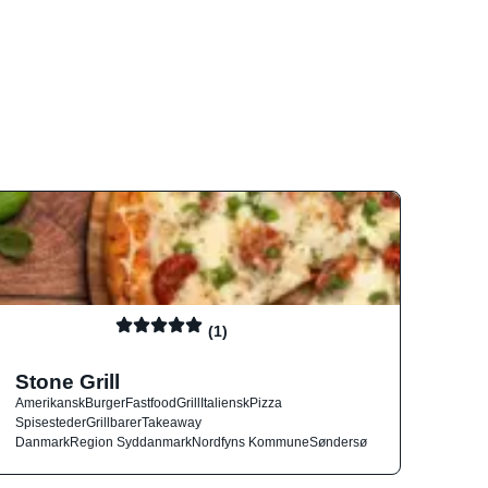
(1)
Stone Grill
Amerikansk
Burger
Fastfood
Grill
Italiensk
Pizza
Spisesteder
Grillbarer
Takeaway
Danmark
Region Syddanmark
Nordfyns Kommune
Søndersø