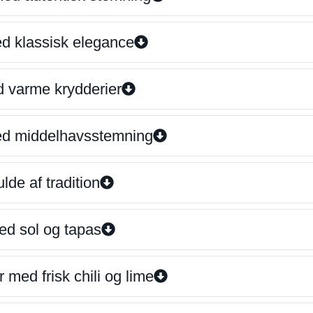
ed klassisk elegance
d varme krydderier
ed middelhavsstemning
lde af tradition
ed sol og tapas
 med frisk chili og lime