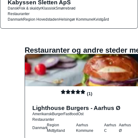
Kabyssen Sletten ApS
Dansk
Fisk & skaldyr
Klassisk
Smørrebrød
Restauranter
Danmark
Region Hovedstaden
Helsingør Kommune
Kvistgård
Restauranter og andre steder m
(1)
Lighthouse Burgers - Aarhus Ø
Amerikansk
Burger
Fastfood
Ost
Restauranter
Region
Aarhus
Aarhus
Aarhus
Danmark
Midtjylland
Kommune
C
Ø