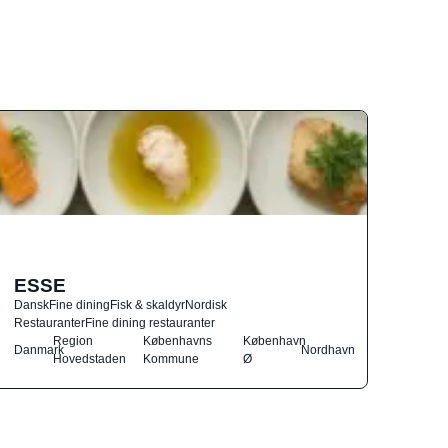
ESSE
Dansk
Fine dining
Fisk & skaldyr
Nordisk
Restauranter
Fine dining restauranter
Region
Københavns
København
Danmark
Nordhavn
Hovedstaden
Kommune
Ø