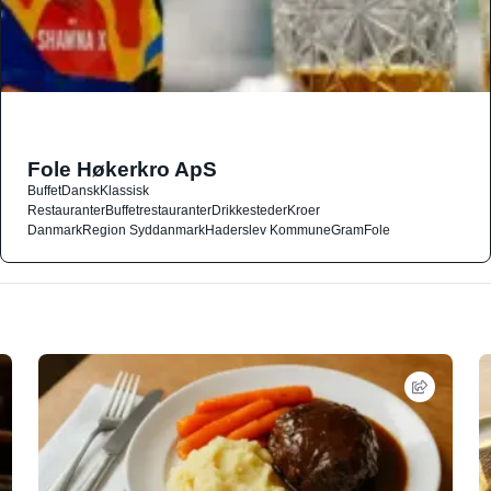
Fole Høkerkro ApS
Buffet
Dansk
Klassisk
Restauranter
Buffetrestauranter
Drikkesteder
Kroer
Danmark
Region Syddanmark
Haderslev Kommune
Gram
Fole