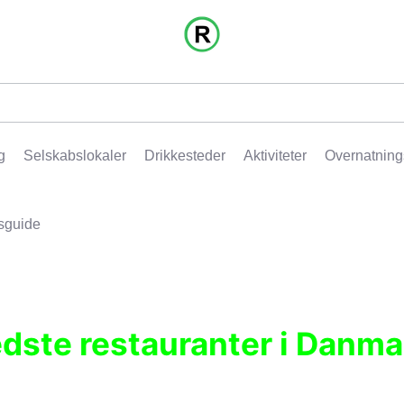
g
Selskabslokaler
Drikkesteder
Aktiviteter
Overnatning
sguide
edste restauranter i Danma
r, pubber, hoteller og aktiviteter.