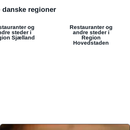
de danske regioner
stauranter og
Restauranter og
dre steder i
andre steder i
ion Sjælland
Region
Hovedstaden