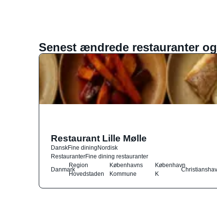
Senest ændrede restauranter og
Restaurant Lille Mølle
Dansk
Fine dining
Nordisk
Restauranter
Fine dining restauranter
Region
Københavns
København
Danmark
Christiansha
Hovedstaden
Kommune
K