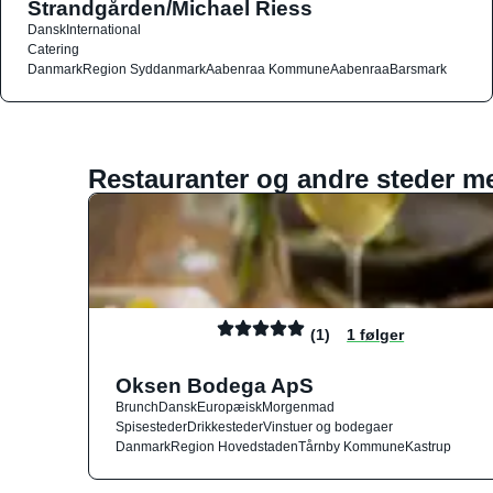
Strandgården/Michael Riess
Dansk
International
Catering
Danmark
Region Syddanmark
Aabenraa Kommune
Aabenraa
Barsmark
Restauranter og andre steder m
(1)
1 følger
Oksen Bodega ApS
Brunch
Dansk
Europæisk
Morgenmad
Spisesteder
Drikkesteder
Vinstuer og bodegaer
Danmark
Region Hovedstaden
Tårnby Kommune
Kastrup