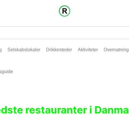
g
Selskabslokaler
Drikkesteder
Aktiviteter
Overnatning
sguide
edste restauranter i Danma
r, pubber, hoteller og aktiviteter.