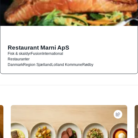
Restaurant Marni ApS
Fisk & skaldyr
Fusion
International
Restauranter
Danmark
Region Sjælland
Lolland Kommune
Rødby