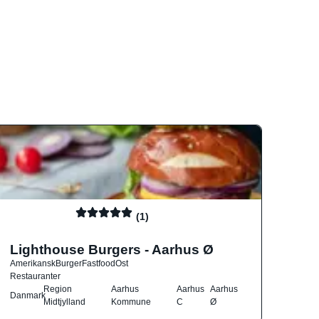
(1)
Lighthouse Burgers - Aarhus Ø
Amerikansk
Burger
Fastfood
Ost
Restauranter
Region
Aarhus
Aarhus
Aarhus
Danmark
Midtjylland
Kommune
C
Ø