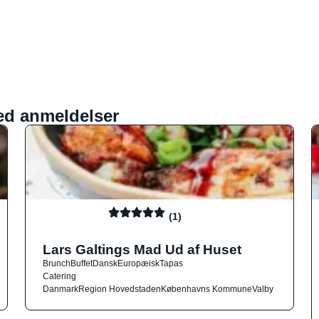
ed anmeldelser
(1)
Lars Galtings Mad Ud af Huset
Brunch
Buffet
Dansk
Europæisk
Tapas
Catering
Danmark
Region Hovedstaden
Københavns Kommune
Valby