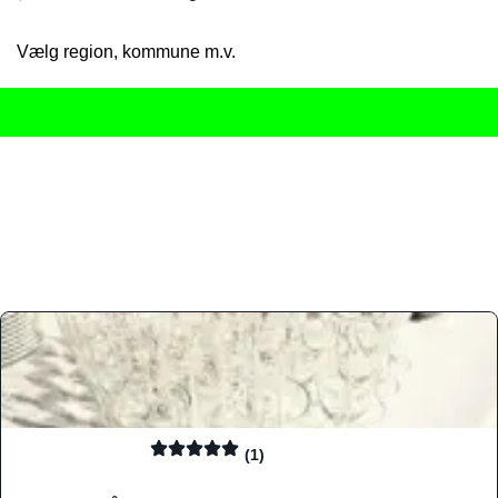
Vælg region, kommune m.v.
Her får du det komplette overblik
over Danmarks mange spisested
gourmetoplevelser på tværs af alle landets byer og regioner.
Søgningen er gjort enkel, så du hurtigt kan filtrere efter madtyp
informationer, hvilket gør den til det ideelle værktøj for både lo
Find præcis den madtype og den stemning, der passer til din næ
(1)