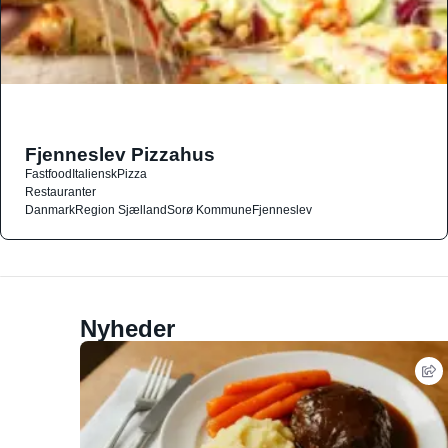
Fjenneslev Pizzahus
Fastfood
Italiensk
Pizza
Restauranter
Danmark
Region Sjælland
Sorø Kommune
Fjenneslev
Nyheder