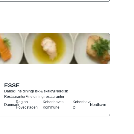
ESSE
Dansk
Fine dining
Fisk & skaldyr
Nordisk
Restauranter
Fine dining restauranter
Region
Københavns
København
Danmark
Nordhavn
Hovedstaden
Kommune
Ø