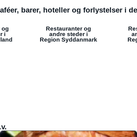
aféer, barer, hoteller og forlystelser i 
 og
Restauranter og
Re
r i
andre steder i
an
lland
Region Syddanmark
Reg
v.