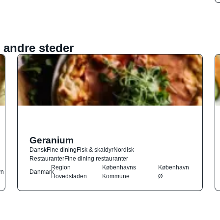
 andre steder
Geranium
Dansk
Fine dining
Fisk & skaldyr
Nordisk
Restauranter
Fine dining restauranter
Region
Københavns
København
vn
Danmark
Hovedstaden
Kommune
Ø