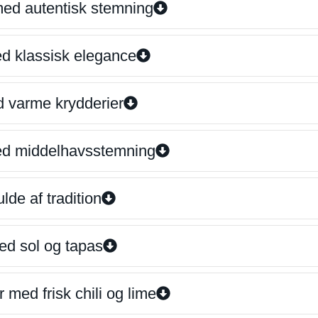
 med autentisk stemning
ed klassisk elegance
d varme krydderier
ed middelhavsstemning
lde af tradition
ed sol og tapas
 med frisk chili og lime