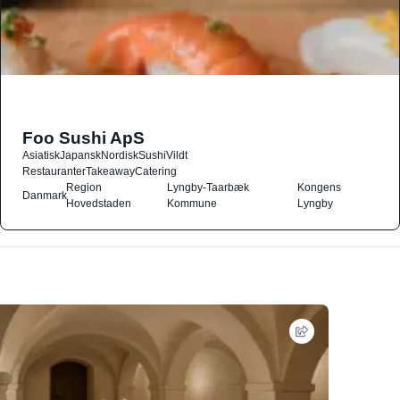
Foo Sushi ApS
Asiatisk
Japansk
Nordisk
Sushi
Vildt
Restauranter
Takeaway
Catering
Region
Lyngby-Taarbæk
Kongens
Danmark
Hovedstaden
Kommune
Lyngby