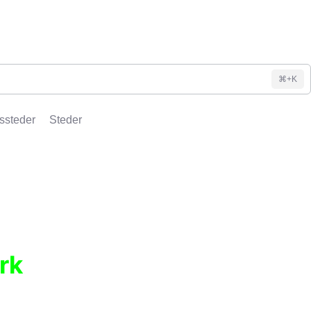
⌘+K
ssteder
Steder
rk