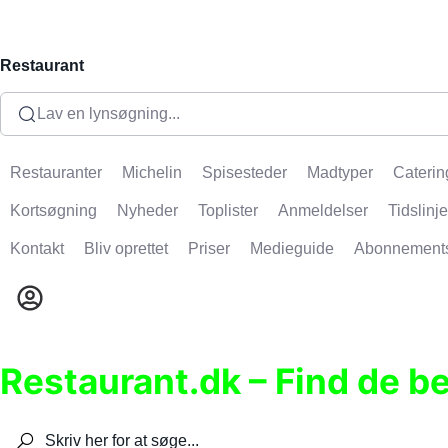
Restaurant
Lav en lynsøgning...
Restauranter
Michelin
Spisesteder
Madtyper
Caterin
Kortsøgning
Nyheder
Toplister
Anmeldelser
Tidslinje
Kontakt
Bliv oprettet
Priser
Medieguide
Abonnement
Restaurant.dk – Find de b
Søg efter restauranter, spisesteder, caféer, bare