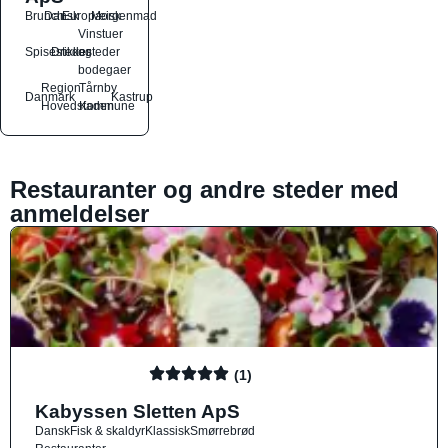
Brunch
Dansk
Europæisk
Morgenmad
Vinstuer
Spisesteder
Drikkesteder
og
bodegaer
Region
Tårnby
Danmark
Kastrup
Hovedstaden
Kommune
Restauranter og andre steder med
anmeldelser
(1)
Kabyssen Sletten ApS
Dansk
Fisk & skaldyr
Klassisk
Smørrebrød