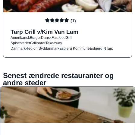
(1)
Tarp Grill v/Kim Van Lam
Amerikansk
Burger
Dansk
Fastfood
Grill
Spisesteder
Grillbarer
Takeaway
Danmark
Region Syddanmark
Esbjerg Kommune
Esbjerg N
Tarp
Senest ændrede restauranter og
andre steder