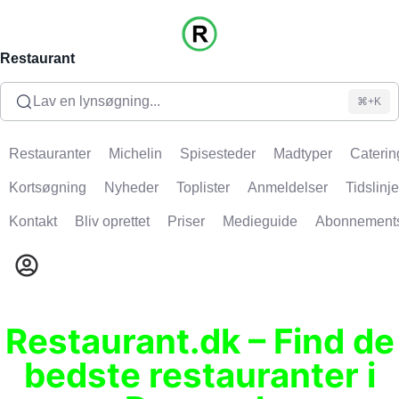
Restaurant
Lav en lynsøgning...
⌘+K
Restauranter
Michelin
Spisesteder
Madtyper
Caterin
Kortsøgning
Nyheder
Toplister
Anmeldelser
Tidslinje
Kontakt
Bliv oprettet
Priser
Medieguide
Abonnement
Restaurant.dk – Find de
bedste restauranter i