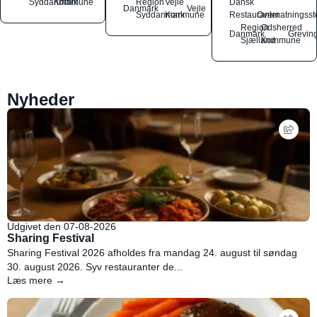
Syddanmark
Kommune
Region
Vejle
Dansk
Danmark
Vejle
Syddanmark
Kommune
Restauranter
Overnatningsst
Region
Odsherred
Danmark
Grevin
Sjælland
Kommune
Nyheder
Udgivet den 07-08-2026
Sharing Festival
Sharing Festival 2026 afholdes fra mandag 24. august til søndag
30. august 2026. Syv restauranter de...
Læs mere →