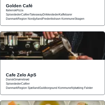
Golden Café
Italiensk
Pizza
Spisesteder
Caféer
Takeaway
Drikkesteder
Kaffebarer
Danmark
Region Nordjylland
Frederikshavn Kommune
Skagen
Cafe Zelo ApS
Dansk
Smørrebrød
Spisesteder
Caféer
Danmark
Region Sjælland
Guldborgsund Kommune
Nykøbing Falster