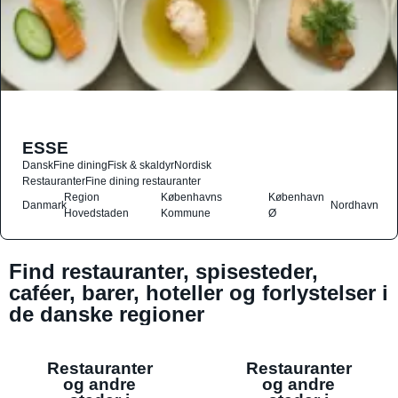
ESSE
Dansk
Fine dining
Fisk & skaldyr
Nordisk
Restauranter
Fine dining restauranter
Region
Københavns
København
Danmark
Nordhavn
Hovedstaden
Kommune
Ø
Find restauranter, spisesteder,
caféer, barer, hoteller og forlystelser i
de danske regioner
Restauranter
Restauranter
og andre
og andre