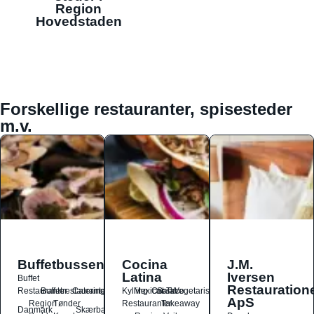
Region
Hovedstaden
Forskellige restauranter, spisesteder
m.v.
Buffetbussen
Cocina
J.M.
Latina
Iversen
Buffet
Restauration
Restauranter
Buffetrestauranter
Catering
Kylling
Mexicansk
Ost
Salat
Taco
Vegetarisk
ApS
Region
Tønder
Restauranter
Takeaway
Danmark
Skærbæk