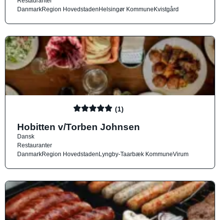
Restauranter
Danmark
Region Hovedstaden
Helsingør Kommune
Kvistgård
(1)
Hobitten v/Torben Johnsen
Dansk
Restauranter
Danmark
Region Hovedstaden
Lyngby-Taarbæk Kommune
Virum