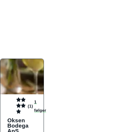
atmosfæren. Platformen er faktabaseret,
overskuelig og altid opdateret med de nyeste
informationer, hvilket gør den til det ideelle værktøj
for både lokale madelskere og turister på farten.
Find præcis den madtype og den stemning, der
passer til din næste middag, uanset hvor i landet
du befinder dig.
1
(1)
følger
Oksen
Bodega
ApS