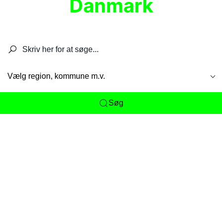
Danmark
Søg efter restauranter, spisesteder, caféer,
barer, pubber, hoteller og aktiviteter.
Vælg region, kommune m.v.
Søg
Her får du det komplette overblik
over
Danmarks mange spisesteder, caféer og
restauranter samlet ét sted. Vi gør det nemt for
dig at opdage alt fra skjulte lokale favoritter til
eksklusive gourmetoplevelser på tværs af alle
landets byer og regioner.
Søgningen er gjort enkel, så du hurtigt kan filtrere
efter madtype, lokation eller specifikke ønsker til