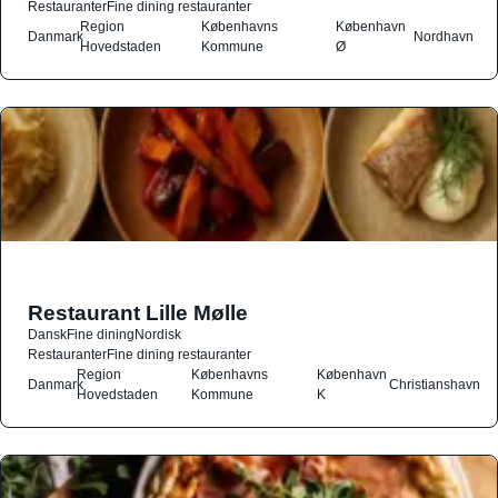
Restauranter
Fine dining restauranter
Region
Københavns
København
Danmark
Nordhavn
Hovedstaden
Kommune
Ø
Restaurant Lille Mølle
Dansk
Fine dining
Nordisk
Restauranter
Fine dining restauranter
Region
Københavns
København
Danmark
Christianshavn
Hovedstaden
Kommune
K