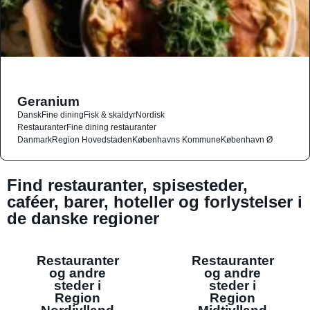
Geranium
Dansk
Fine dining
Fisk & skaldyr
Nordisk
Restauranter
Fine dining restauranter
Danmark
Region Hovedstaden
Københavns Kommune
København Ø
Find restauranter, spisesteder,
caféer, barer, hoteller og forlystelser i
de danske regioner
Restauranter
Restauranter
og andre
og andre
steder i
steder i
Region
Region