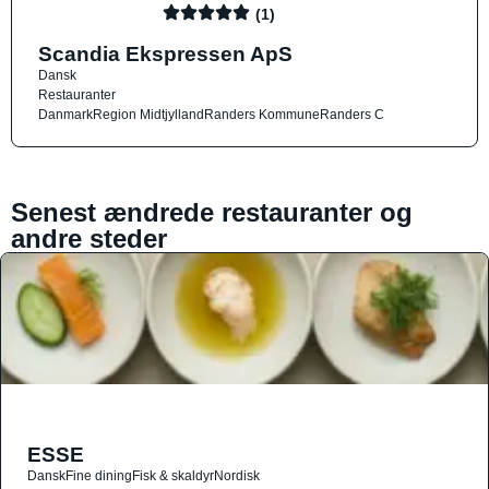
(1)
Scandia Ekspressen ApS
Dansk
Restauranter
Danmark
Region Midtjylland
Randers Kommune
Randers C
Senest ændrede restauranter og
andre steder
ESSE
Dansk
Fine dining
Fisk & skaldyr
Nordisk