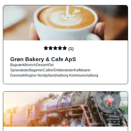
(1)
Grøn Bakery & Cafe ApS
Bagværk
Brunch
Dessert
Ost
Spisesteder
Bagerier
Caféer
Drikkesteder
Kaffebarer
Danmark
Region Nordjylland
Aalborg Kommune
Aalborg