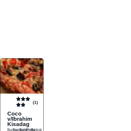
atmosfæren. Platformen er faktabaseret,
overskuelig og altid opdateret med de nyeste
informationer, hvilket gør den til det ideelle værktøj
for både lokale madelskere og turister på farten.
Find præcis den madtype og den stemning, der
passer til din næste middag, uanset hvor i landet
du befinder dig.
(1)
Coco
v/Ibrahim
Kisadag
Burger
Fastfood
Italiensk
Pizza
Tyrkisk