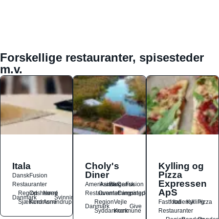
Forskellige restauranter, spisesteder
m.v.
Itala
Choly's
Kylling og
Diner
Pizza
Dansk
Fusion
Expressen
Restauranter
Amerikansk
Asiatisk
Burger
Dansk
Fusion
ApS
Region
Odsherred
Nørre
Restauranter
Overnatningssteder
Campingpladser
Danmark
Svinninge
Sjælland
Kommune
Asmindrup
Region
Vejle
Fastfood
Italiensk
Kylling
Pizza
Danmark
Give
Syddanmark
Kommune
Restauranter