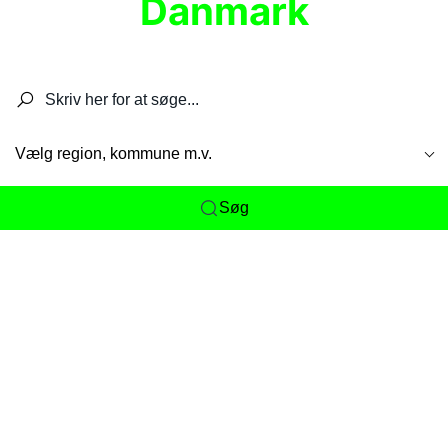
Danmark
Søg efter restauranter, spisesteder, caféer,
barer, pubber, hoteller og aktiviteter.
Vælg region, kommune m.v.
Søg
Her får du det komplette overblik
over
Danmarks mange spisesteder, caféer og
restauranter samlet ét sted. Vi gør det nemt for
dig at opdage alt fra skjulte lokale favoritter til
eksklusive gourmetoplevelser på tværs af alle
landets byer og regioner.
Søgningen er gjort enkel, så du hurtigt kan filtrere
efter madtype, lokation eller specifikke ønsker til