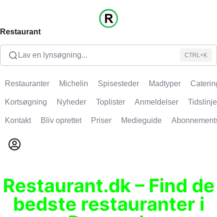
Restaurant
Lav en lynsøgning...
CTRL+K
Restauranter
Michelin
Spisesteder
Madtyper
Caterin
Kortsøgning
Nyheder
Toplister
Anmeldelser
Tidslinje
Kontakt
Bliv oprettet
Priser
Medieguide
Abonnement
Restaurant.dk – Find de
bedste restauranter i