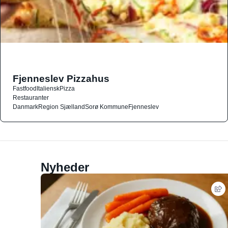
Fjenneslev Pizzahus
Fastfood
Italiensk
Pizza
Restauranter
Danmark
Region Sjælland
Sorø Kommune
Fjenneslev
Nyheder