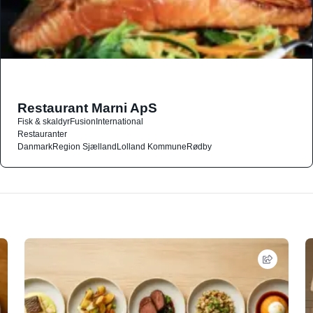
Restaurant Marni ApS
Fisk & skaldyr
Fusion
International
Restauranter
Danmark
Region Sjælland
Lolland Kommune
Rødby