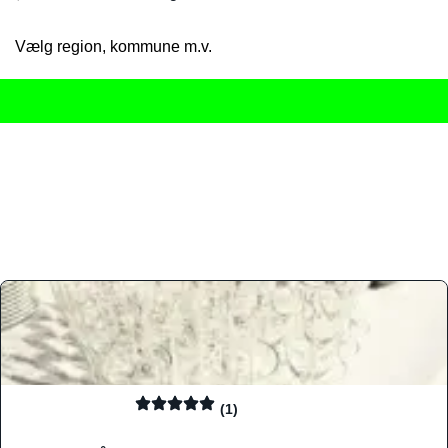
Vælg region, kommune m.v.
Her får du det komplette overblik
over Danmarks mange spisested
gourmetoplevelser på tværs af alle landets byer og regioner.
Søgningen er gjort enkel, så du hurtigt kan filtrere efter madtyp
informationer, hvilket gør den til det ideelle værktøj for både lo
Find præcis den madtype og den stemning, der passer til din næ
(1)