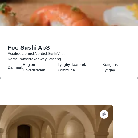
Foo Sushi ApS
Asiatisk
Japansk
Nordisk
Sushi
Vildt
Restauranter
Takeaway
Catering
Region
Lyngby-Taarbæk
Kongens
Danmark
Hovedstaden
Kommune
Lyngby