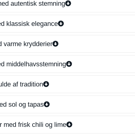
 med autentisk stemning
ed klassisk elegance
d varme krydderier
ed middelhavsstemning
lde af tradition
ed sol og tapas
 med frisk chili og lime