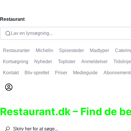
Restaurant
Lav en lynsøgning...
Restauranter
Michelin
Spisesteder
Madtyper
Caterin
Kortsøgning
Nyheder
Toplister
Anmeldelser
Tidslinje
Kontakt
Bliv oprettet
Priser
Medieguide
Abonnement
Restaurant.dk – Find de b
Søg efter restauranter, spisesteder, caféer, bare