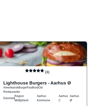
(1)
Lighthouse Burgers - Aarhus Ø
Amerikansk
Burger
Fastfood
Ost
Restauranter
Region
Aarhus
Aarhus
Aarhus
Danmark
Midtjylland
Kommune
C
Ø