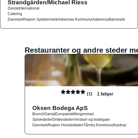
Strandgården/Michael Riess
Dansk
International
Catering
Danmark
Region Syddanmark
Aabenraa Kommune
Aabenraa
Barsmark
Restauranter og andre steder m
(1)
1 følger
Oksen Bodega ApS
Brunch
Dansk
Europæisk
Morgenmad
Spisesteder
Drikkesteder
Vinstuer og bodegaer
Danmark
Region Hovedstaden
Tårnby Kommune
Kastrup