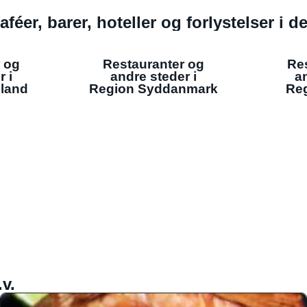
aféer, barer, hoteller og forlystelser i 
 og
Restauranter og
Re
r i
andre steder i
an
lland
Region Syddanmark
Reg
v.