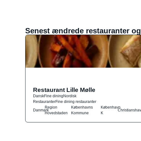
Senest ændrede restauranter og
Restaurant Lille Mølle
Dansk
Fine dining
Nordisk
Restauranter
Fine dining restauranter
Region
Københavns
København
Danmark
Christiansha
Hovedstaden
Kommune
K