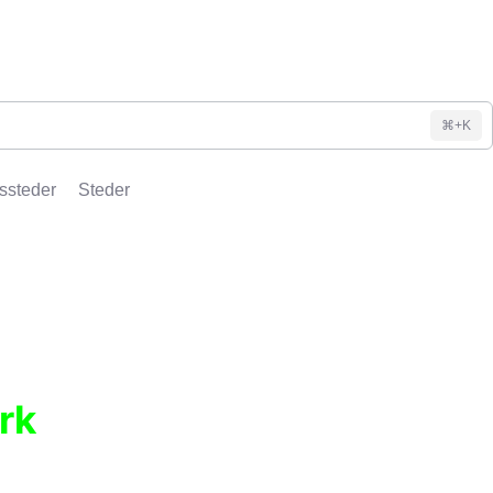
⌘+K
ssteder
Steder
rk