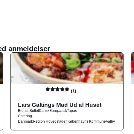
ed anmeldelser
(1)
Lars Galtings Mad Ud af Huset
Brunch
Buffet
Dansk
Europæisk
Tapas
Catering
Danmark
Region Hovedstaden
Københavns Kommune
Valby