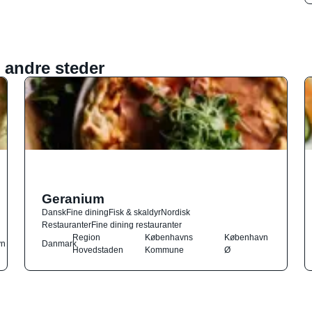
 andre steder
Geranium
Dansk
Fine dining
Fisk & skaldyr
Nordisk
Restauranter
Fine dining restauranter
Region
Københavns
København
vn
Danmark
Hovedstaden
Kommune
Ø