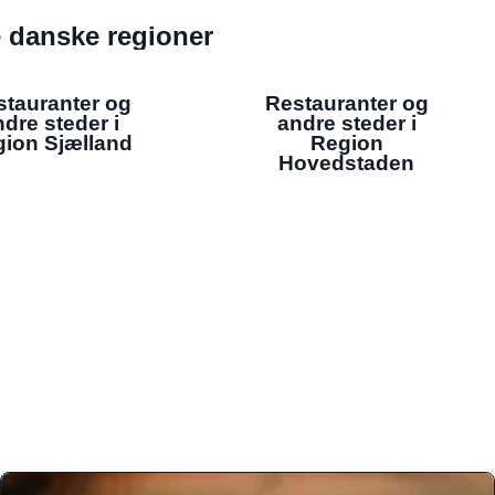
de danske regioner
stauranter og
Restauranter og
dre steder i
andre steder i
ion Sjælland
Region
Hovedstaden