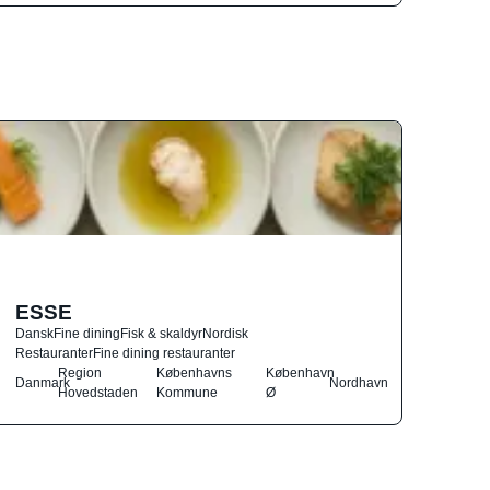
ESSE
Dansk
Fine dining
Fisk & skaldyr
Nordisk
Restauranter
Fine dining restauranter
Region
Københavns
København
Danmark
Nordhavn
Hovedstaden
Kommune
Ø