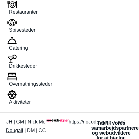
Restauranter
Spisesteder
Catering
Drikkesteder
Overnatningssteder
Aktiviteter
JH | GM |
Nick Mc
https://nocodesigner.com/
Tak til vores
samarbejdspartnere
Dougall
| DM | CC
og webudviklere
for at hjælpe