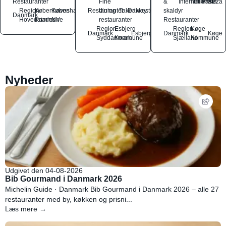
Restauranter
Fine
&
International
Italiensk
Pasta
Pizza
Region
Københavns
København
Restauranter
dining
Takeaway
Drikkesteder
skaldyr
Danmark
Hovedstaden
Kommune
NV
restauranter
Restauranter
Region
Esbjerg
Region
Køge
Danmark
Esbjerg
Danmark
Køge
Syddanmark
Kommune
Sjælland
Kommune
Nyheder
Udgivet den 04-08-2026
Bib Gourmand i Danmark 2026
Michelin Guide · Danmark Bib Gourmand i Danmark 2026 – alle 27
restauranter med by, køkken og prisni...
Læs mere →