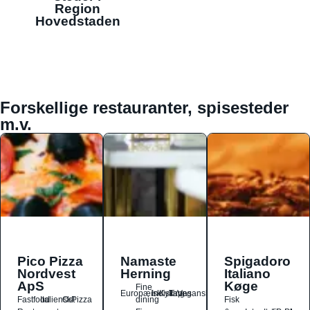
Region
Hovedstaden
Forskellige restauranter, spisesteder
m.v.
Pico Pizza
Namaste
Spigadoro
Nordvest
Herning
Italiano
ApS
Køge
Fine
Europæisk
Indisk
Kylling
Tapas
Vegansk
Fastfood
Italiensk
Ost
Pizza
dining
Fisk