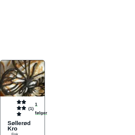
atmosfæren. Platformen er faktabaseret,
overskuelig og altid opdateret med de nyeste
informationer, hvilket gør den til det ideelle værktøj
for både lokale madelskere og turister på farten.
Find præcis den madtype og den stemning, der
passer til din næste middag, uanset hvor i landet
du befinder dig.
1
(1)
følger
Søllerød
Kro
Fisk