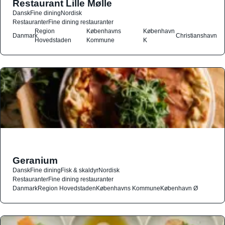
Restaurant Lille Mølle
Dansk
Fine dining
Nordisk
Restauranter
Fine dining restauranter
Region
Københavns
København
Danmark
Christianshavn
Hovedstaden
Kommune
K
Geranium
Dansk
Fine dining
Fisk & skaldyr
Nordisk
Restauranter
Fine dining restauranter
Danmark
Region Hovedstaden
Københavns Kommune
København Ø