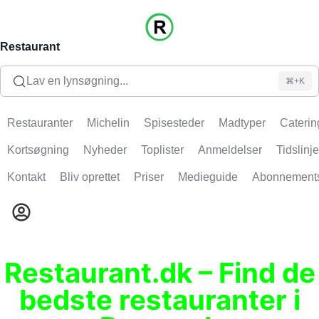
Restaurant
Lav en lynsøgning...
⌘+K
Restauranter
Michelin
Spisesteder
Madtyper
Caterin
Kortsøgning
Nyheder
Toplister
Anmeldelser
Tidslinje
Kontakt
Bliv oprettet
Priser
Medieguide
Abonnement
Restaurant.dk – Find de
bedste restauranter i