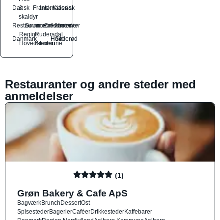
Dansk
&
Fransk
International
Klassisk
skaldyr
Restauranter
Gourmetrestauranter
Drikkesteder
Kroer
Region
Rudersdal
Danmark
Holte
Søllerød
Hovedstaden
Kommune
Restauranter og andre steder med
anmeldelser
(1)
Grøn Bakery & Cafe ApS
Bagværk
Brunch
Dessert
Ost
Spisesteder
Bagerier
Caféer
Drikkesteder
Kaffebarer