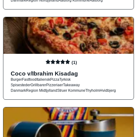
Danmark
Region Nordjylland
Aalborg Kommune
Aalborg
(1)
Coco v/Ibrahim Kisadag
Burger
Fastfood
Italiensk
Pizza
Tyrkisk
Spisesteder
Grillbarer
Pizzeriaer
Takeaway
Danmark
Region Midtjylland
Struer Kommune
Thyholm
Hvidbjerg