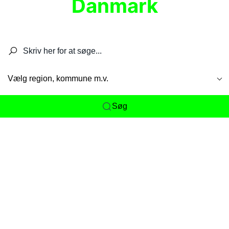
Danmark
Søg efter restauranter, spisesteder, caféer,
barer, pubber, hoteller og aktiviteter.
Vælg region, kommune m.v.
Søg
Her får du det komplette overblik
over
Danmarks mange spisesteder, caféer og
restauranter samlet ét sted. Vi gør det nemt for
dig at opdage alt fra skjulte lokale favoritter til
eksklusive gourmetoplevelser på tværs af alle
landets byer og regioner.
Søgningen er gjort enkel, så du hurtigt kan filtrere
efter madtype, lokation eller specifikke ønsker til