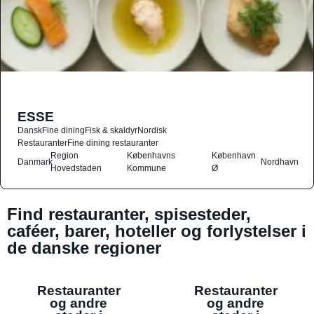
ESSE
Dansk
Fine dining
Fisk & skaldyr
Nordisk
Restauranter
Fine dining restauranter
Region
Københavns
København
Danmark
Nordhavn
Hovedstaden
Kommune
Ø
Find restauranter, spisesteder,
caféer, barer, hoteller og forlystelser i
de danske regioner
Restauranter
Restauranter
og andre
og andre