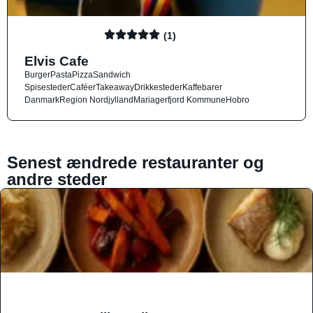
(1)
Elvis Cafe
Burger
Pasta
Pizza
Sandwich
Spisesteder
Caféer
Takeaway
Drikkesteder
Kaffebarer
Danmark
Region Nordjylland
Mariagerfjord Kommune
Hobro
Senest ændrede restauranter og
andre steder