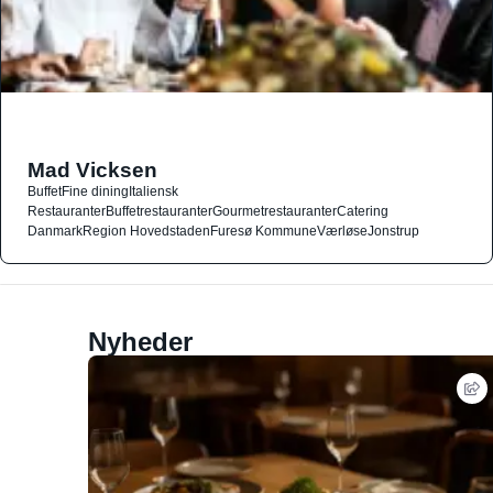
Mad Vicksen
Buffet
Fine dining
Italiensk
Restauranter
Buffetrestauranter
Gourmetrestauranter
Catering
Danmark
Region Hovedstaden
Furesø Kommune
Værløse
Jonstrup
Nyheder