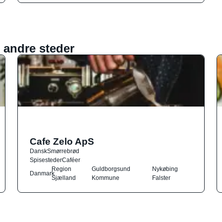
 andre steder
Cafe Zelo ApS
Dansk
Smørrebrød
Spisesteder
Caféer
Region
Guldborgsund
Nykøbing
Danmark
Sjælland
Kommune
Falster