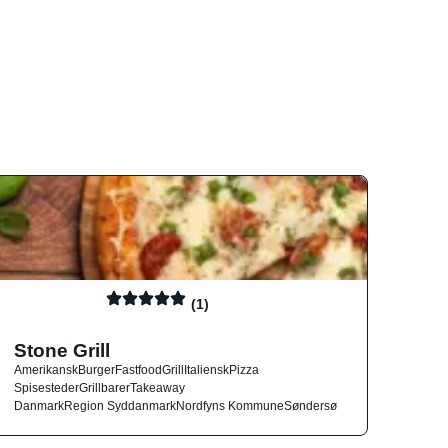
(1)
Stone Grill
Amerikansk
Burger
Fastfood
Grill
Italiensk
Pizza
Spisesteder
Grillbarer
Takeaway
Danmark
Region Syddanmark
Nordfyns Kommune
Søndersø