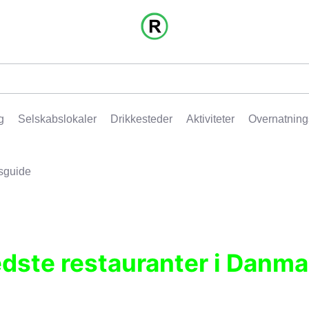
g
Selskabslokaler
Drikkesteder
Aktiviteter
Overnatning
sguide
edste restauranter i Danma
r, pubber, hoteller og aktiviteter.