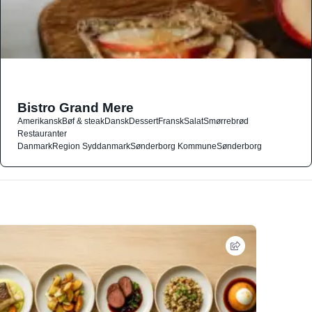
Bistro Grand Mere
Amerikansk
Bøf & steak
Dansk
Dessert
Fransk
Salat
Smørrebrød
Restauranter
Danmark
Region Syddanmark
Sønderborg Kommune
Sønderborg