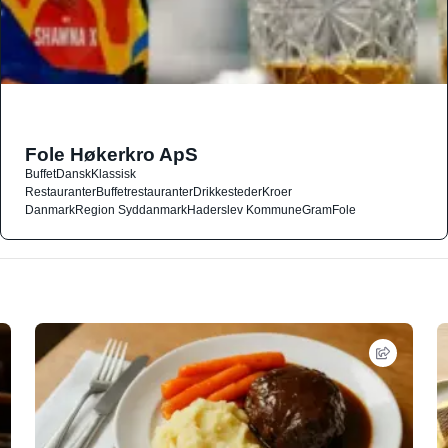
Fole Høkerkro ApS
Buffet
Dansk
Klassisk
Restauranter
Buffetrestauranter
Drikkesteder
Kroer
Danmark
Region Syddanmark
Haderslev Kommune
Gram
Fole