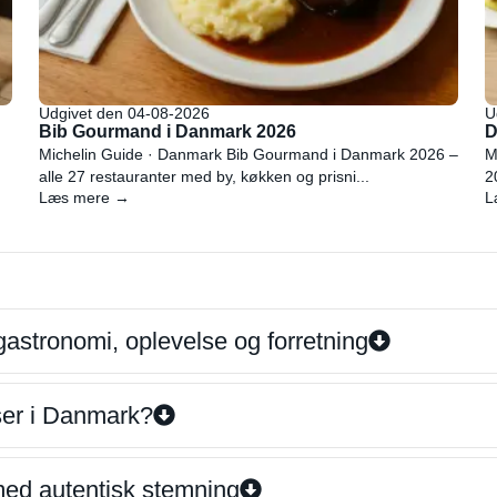
Udgivet den 04-08-2026
U
Bib Gourmand i Danmark 2026
D
Michelin Guide · Danmark Bib Gourmand i Danmark 2026 –
M
alle 27 restauranter med by, køkken og prisni...
2
Læs mere →
L
gastronomi, oplevelse og forretning
iser i Danmark?
 med autentisk stemning