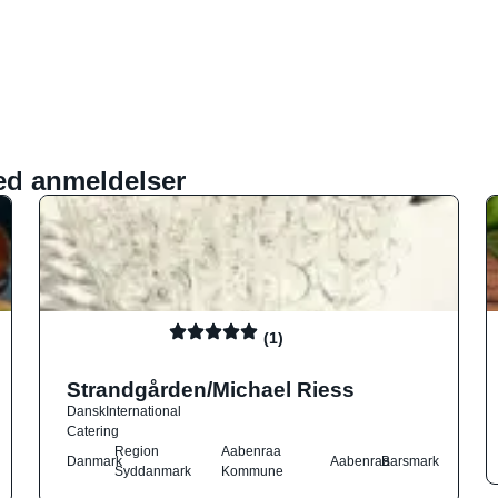
ed anmeldelser
(1)
Strandgården/Michael Riess
Dansk
International
Catering
Region
Aabenraa
Danmark
Aabenraa
Barsmark
Syddanmark
Kommune