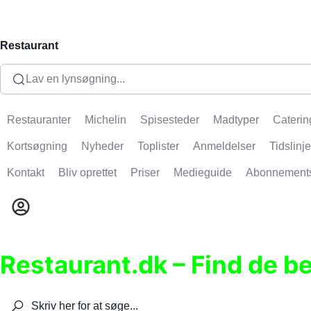
Restaurant
Lav en lynsøgning...
Restauranter
Michelin
Spisesteder
Madtyper
Caterin
Kortsøgning
Nyheder
Toplister
Anmeldelser
Tidslinje
Kontakt
Bliv oprettet
Priser
Medieguide
Abonnement
Restaurant.dk – Find de b
Søg efter restauranter, spisesteder, caféer, bare