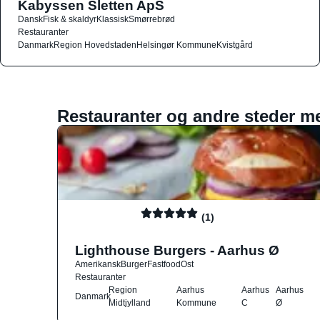
Kabyssen Sletten ApS
Dansk
Fisk & skaldyr
Klassisk
Smørrebrød
Restauranter
Danmark
Region Hovedstaden
Helsingør Kommune
Kvistgård
Restauranter og andre steder m
(1)
Lighthouse Burgers - Aarhus Ø
Amerikansk
Burger
Fastfood
Ost
Restauranter
Region
Aarhus
Aarhus
Aarhus
Danmark
Midtjylland
Kommune
C
Ø