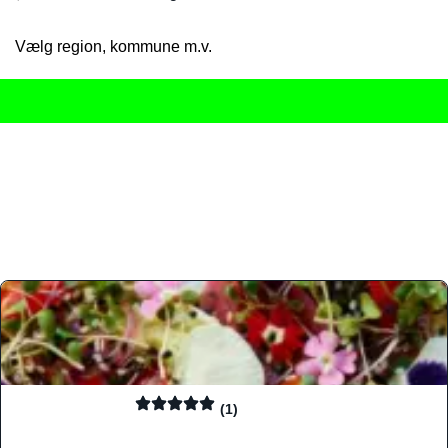
Vælg region, kommune m.v.
Her får du det komplette overblik
over Danmarks mange spisested
gourmetoplevelser på tværs af alle landets byer og regioner.
Søgningen er gjort enkel, så du hurtigt kan filtrere efter madtyp
informationer, hvilket gør den til det ideelle værktøj for både lo
Find præcis den madtype og den stemning, der passer til din næ
(1)