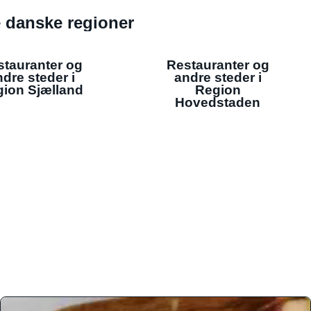
de danske regioner
stauranter og
Restauranter og
dre steder i
andre steder i
ion Sjælland
Region
Hovedstaden