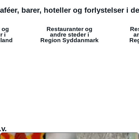
aféer, barer, hoteller og forlystelser i 
 og
Restauranter og
Re
r i
andre steder i
an
lland
Region Syddanmark
Reg
v.