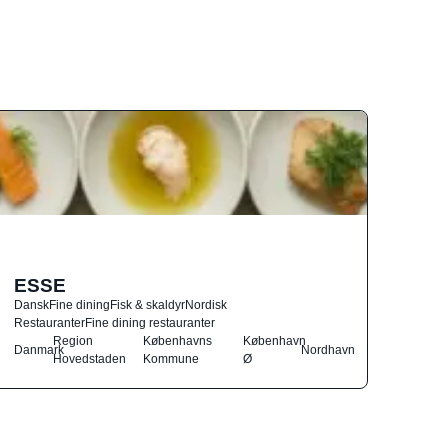
ESSE
Dansk
Fine dining
Fisk & skaldyr
Nordisk
Restauranter
Fine dining restauranter
Region
Københavns
København
Danmark
Nordhavn
Hovedstaden
Kommune
Ø