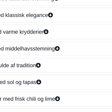
ed klassisk elegance
d varme krydderier
ed middelhavsstemning
lde af tradition
ed sol og tapas
 med frisk chili og lime