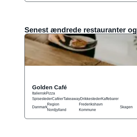
Senest ændrede restauranter og
Golden Café
Italiensk
Pizza
Spisesteder
Caféer
Takeaway
Drikkesteder
Kaffebarer
Region
Frederikshavn
Danmark
Skagen
Nordjylland
Kommune