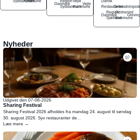
Syddanmark
Kommune
Region
Vejle
Dansk
Danmark
Vejle
Syddanmark
Kommune
Restauranter
Overnatningsst
Region
Odsherred
Danmark
Grevin
Sjælland
Kommune
Nyheder
Udgivet den 07-08-2026
Sharing Festival
Sharing Festival 2026 afholdes fra mandag 24. august til søndag
30. august 2026. Syv restauranter de...
Læs mere →