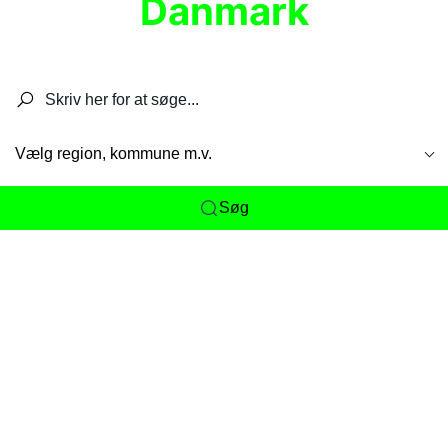
Danmark
Søg efter restauranter, spisesteder, caféer,
barer, pubber, hoteller og aktiviteter.
Vælg region, kommune m.v.
Søg
Her får du det komplette overblik
over
Danmarks mange spisesteder, caféer og
restauranter samlet ét sted. Vi gør det nemt for
dig at opdage alt fra skjulte lokale favoritter til
eksklusive gourmetoplevelser på tværs af alle
landets byer og regioner.
Søgningen er gjort enkel, så du hurtigt kan filtrere
efter madtype, lokation eller specifikke ønsker til