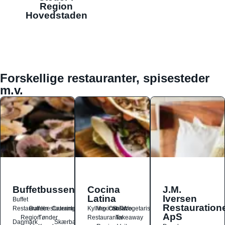
Region
Hovedstaden
Forskellige restauranter, spisesteder
m.v.
Buffetbussen
Cocina
J.M.
Latina
Iversen
Buffet
Restauration
Restauranter
Buffetrestauranter
Catering
Kylling
Mexicansk
Ost
Salat
Taco
Vegetarisk
ApS
Region
Tønder
Restauranter
Takeaway
Danmark
Skærbæk