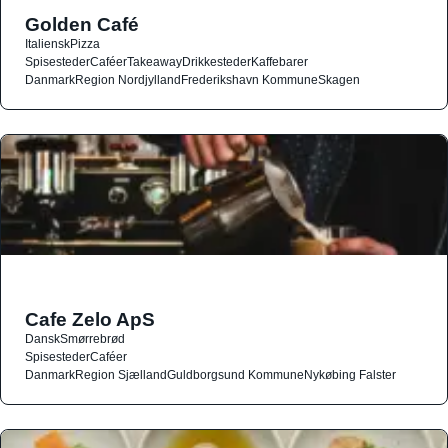
Golden Café
Italiensk
Pizza
Spisesteder
Caféer
Takeaway
Drikkesteder
Kaffebarer
Danmark
Region Nordjylland
Frederikshavn Kommune
Skagen
Cafe Zelo ApS
Dansk
Smørrebrød
Spisesteder
Caféer
Danmark
Region Sjælland
Guldborgsund Kommune
Nykøbing Falster