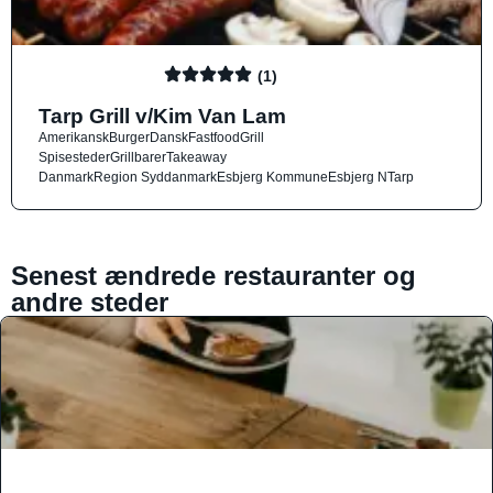
(1)
Tarp Grill v/Kim Van Lam
Amerikansk
Burger
Dansk
Fastfood
Grill
Spisesteder
Grillbarer
Takeaway
Danmark
Region Syddanmark
Esbjerg Kommune
Esbjerg N
Tarp
Senest ændrede restauranter og
andre steder