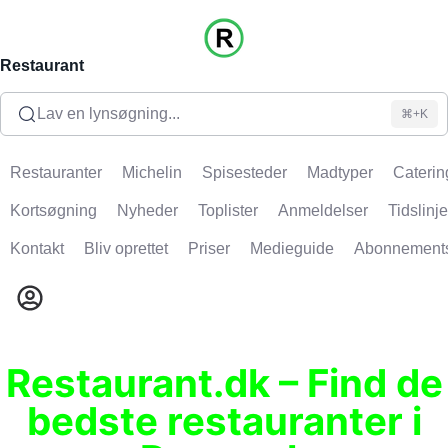
Restaurant
Lav en lynsøgning...
⌘+K
Restauranter
Michelin
Spisesteder
Madtyper
Caterin
Kortsøgning
Nyheder
Toplister
Anmeldelser
Tidslinje
Kontakt
Bliv oprettet
Priser
Medieguide
Abonnement
Restaurant.dk – Find de
bedste restauranter i