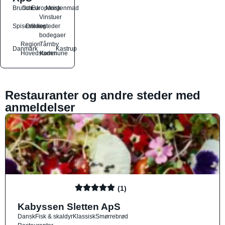
Brunch
Dansk
Europæisk
Morgenmad
Vinstuer
Spisesteder
Drikkesteder
og
bodegaer
Region
Tårnby
Danmark
Kastrup
Hovedstaden
Kommune
Restauranter og andre steder med
anmeldelser
(1)
Kabyssen Sletten ApS
Dansk
Fisk & skaldyr
Klassisk
Smørrebrød