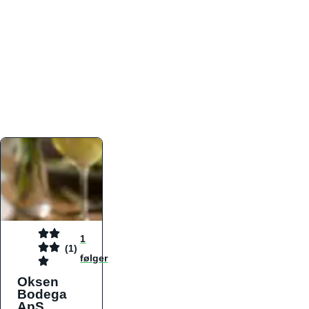
atmosfæren. Platformen er faktabaseret,
overskuelig og altid opdateret med de nyeste
informationer, hvilket gør den til det ideelle værktøj
for både lokale madelskere og turister på farten.
Find præcis den madtype og den stemning, der
passer til din næste middag, uanset hvor i landet
du befinder dig.
1
(1)
følger
Oksen
Bodega
ApS