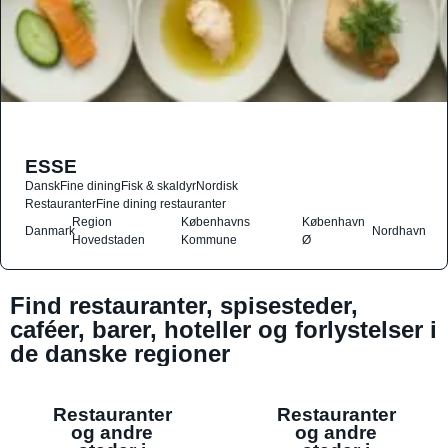
ESSE
Dansk
Fine dining
Fisk & skaldyr
Nordisk
Restauranter
Fine dining restauranter
Region
Københavns
København
Danmark
Nordhavn
Hovedstaden
Kommune
Ø
Find restauranter, spisesteder,
caféer, barer, hoteller og forlystelser i
de danske regioner
Restauranter
Restauranter
og andre
og andre