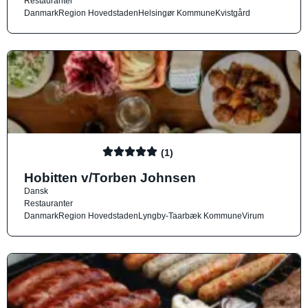
Restauranter
Danmark
Region Hovedstaden
Helsingør Kommune
Kvistgård
(1)
Hobitten v/Torben Johnsen
Dansk
Restauranter
Danmark
Region Hovedstaden
Lyngby-Taarbæk Kommune
Virum