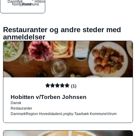
Danmark
Hobro
Nordjylland
Kommune
Restauranter og andre steder med
anmeldelser
(1)
Hobitten v/Torben Johnsen
Dansk
Restauranter
Danmark
Region Hovedstaden
Lyngby-Taarbæk Kommune
Virum