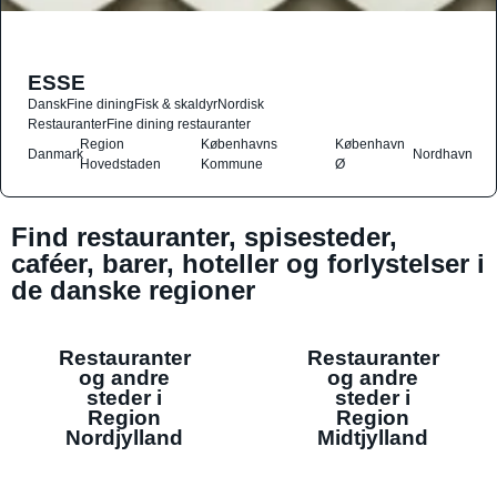
ESSE
Dansk
Fine dining
Fisk & skaldyr
Nordisk
Restauranter
Fine dining restauranter
Region
Københavns
København
Danmark
Nordhavn
Hovedstaden
Kommune
Ø
Find restauranter, spisesteder,
caféer, barer, hoteller og forlystelser i
de danske regioner
Restauranter
Restauranter
og andre
og andre
steder i
steder i
Region
Region
Nordjylland
Midtjylland