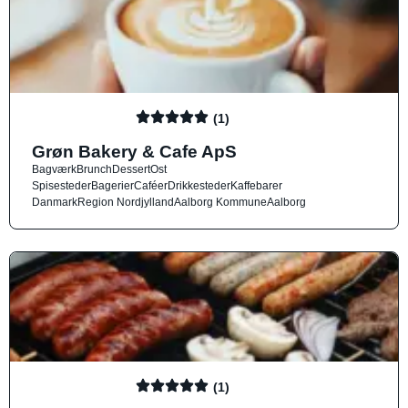
(1)
Grøn Bakery & Cafe ApS
Bagværk
Brunch
Dessert
Ost
Spisesteder
Bagerier
Caféer
Drikkesteder
Kaffebarer
Danmark
Region Nordjylland
Aalborg Kommune
Aalborg
(1)