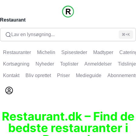
Restaurant
Lav en lynsøgning...
⌘+K
Restauranter
Michelin
Spisesteder
Madtyper
Caterin
Kortsøgning
Nyheder
Toplister
Anmeldelser
Tidslinje
Kontakt
Bliv oprettet
Priser
Medieguide
Abonnement
Restaurant.dk – Find de
bedste restauranter i