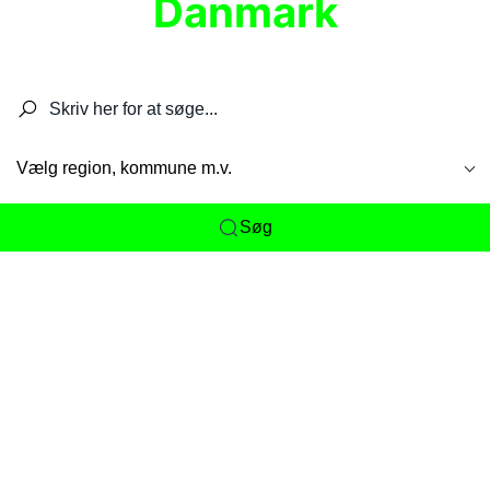
Danmark
Søg efter restauranter, spisesteder, caféer,
barer, pubber, hoteller og aktiviteter.
Vælg region, kommune m.v.
Søg
Her får du det komplette overblik
over
Danmarks mange spisesteder, caféer og
restauranter samlet ét sted. Vi gør det nemt for
dig at opdage alt fra skjulte lokale favoritter til
eksklusive gourmetoplevelser på tværs af alle
landets byer og regioner.
Søgningen er gjort enkel, så du hurtigt kan filtrere
efter madtype, lokation eller specifikke ønsker til