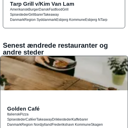
Tarp Grill v/Kim Van Lam
Amerikansk
Burger
Dansk
Fastfood
Grill
Spisesteder
Grillbarer
Takeaway
Danmark
Region Syddanmark
Esbjerg Kommune
Esbjerg N
Tarp
Senest ændrede restauranter og
andre steder
Golden Café
Italiensk
Pizza
Spisesteder
Caféer
Takeaway
Drikkesteder
Kaffebarer
Danmark
Region Nordjylland
Frederikshavn Kommune
Skagen