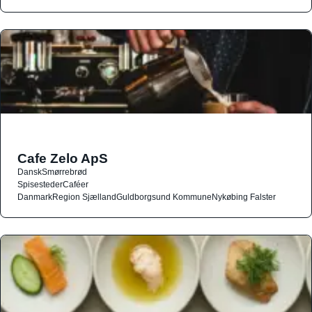
Cafe Zelo ApS
Dansk
Smørrebrød
Spisesteder
Caféer
Danmark
Region Sjælland
Guldborgsund Kommune
Nykøbing Falster