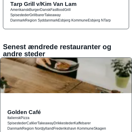
Tarp Grill v/Kim Van Lam
Amerikansk
Burger
Dansk
Fastfood
Grill
Spisesteder
Grillbarer
Takeaway
Danmark
Region Syddanmark
Esbjerg Kommune
Esbjerg N
Tarp
Senest ændrede restauranter og
andre steder
Golden Café
Italiensk
Pizza
Spisesteder
Caféer
Takeaway
Drikkesteder
Kaffebarer
Danmark
Region Nordjylland
Frederikshavn Kommune
Skagen