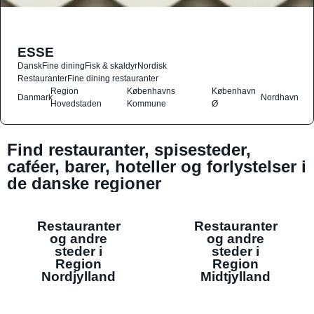
ESSE
Dansk
Fine dining
Fisk & skaldyr
Nordisk
Restauranter
Fine dining restauranter
Region
Københavns
København
Danmark
Nordhavn
Hovedstaden
Kommune
Ø
Find restauranter, spisesteder,
caféer, barer, hoteller og forlystelser i
de danske regioner
Restauranter
Restauranter
og andre
og andre
steder i
steder i
Region
Region
Nordjylland
Midtjylland