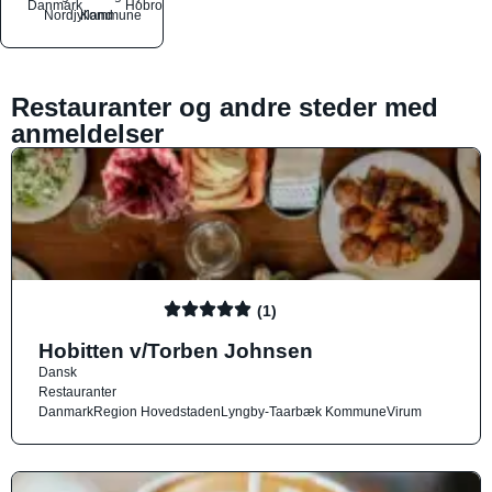
Danmark
Hobro
Nordjylland
Kommune
Restauranter og andre steder med
anmeldelser
(1)
Hobitten v/Torben Johnsen
Dansk
Restauranter
Danmark
Region Hovedstaden
Lyngby-Taarbæk Kommune
Virum