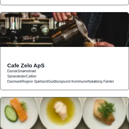
Cafe Zelo ApS
Dansk
Smørrebrød
Spisesteder
Caféer
Danmark
Region Sjælland
Guldborgsund Kommune
Nykøbing Falster