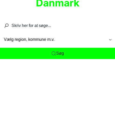
Danmark
Søg efter restauranter, spisesteder, caféer,
barer, pubber, hoteller og aktiviteter.
Vælg region, kommune m.v.
Søg
Her får du det komplette overblik
over
Danmarks mange spisesteder, caféer og
restauranter samlet ét sted. Vi gør det nemt for
dig at opdage alt fra skjulte lokale favoritter til
eksklusive gourmetoplevelser på tværs af alle
landets byer og regioner.
Søgningen er gjort enkel, så du hurtigt kan filtrere
efter madtype, lokation eller specifikke ønsker til