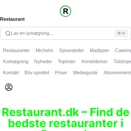
Restaurant
Lav en lynsøgning...
⌘+K
Restauranter
Michelin
Spisesteder
Madtyper
Caterin
Kortsøgning
Nyheder
Toplister
Anmeldelser
Tidslinje
Kontakt
Bliv oprettet
Priser
Medieguide
Abonnement
Restaurant.dk – Find de
bedste restauranter i