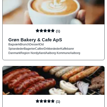
(1)
Grøn Bakery & Cafe ApS
Bagværk
Brunch
Dessert
Ost
Spisesteder
Bagerier
Caféer
Drikkesteder
Kaffebarer
Danmark
Region Nordjylland
Aalborg Kommune
Aalborg
(1)