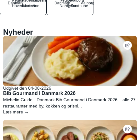
Region
Københavns
København
Region
Aalborg
Danmark
Danmark
Aalborg
Hovedstaden
Kommune
N
Nordjylland
Kommune
Nyheder
Udgivet den 04-08-2026
Bib Gourmand i Danmark 2026
Michelin Guide · Danmark Bib Gourmand i Danmark 2026 – alle 27
restauranter med by, køkken og prisni...
Læs mere →