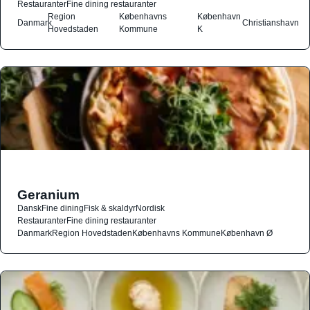
Restauranter
Fine dining restauranter
Region
Københavns
København
Danmark
Christianshavn
Hovedstaden
Kommune
K
Geranium
Dansk
Fine dining
Fisk & skaldyr
Nordisk
Restauranter
Fine dining restauranter
Danmark
Region Hovedstaden
Københavns Kommune
København Ø