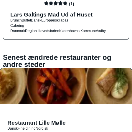
(1)
Lars Galtings Mad Ud af Huset
Brunch
Buffet
Dansk
Europæisk
Tapas
Catering
Danmark
Region Hovedstaden
Københavns Kommune
Valby
Senest ændrede restauranter og
andre steder
Restaurant Lille Mølle
Dansk
Fine dining
Nordisk