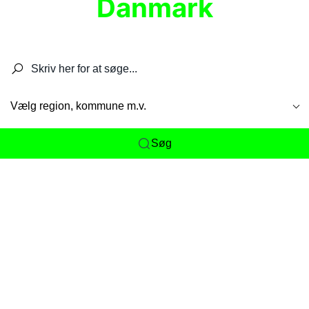
Danmark
Søg efter restauranter, spisesteder, caféer,
barer, pubber, hoteller og aktiviteter.
Vælg region, kommune m.v.
Søg
Her får du det komplette overblik
over
Danmarks mange spisesteder, caféer og
restauranter samlet ét sted. Vi gør det nemt for
dig at opdage alt fra skjulte lokale favoritter til
eksklusive gourmetoplevelser på tværs af alle
landets byer og regioner.
Søgningen er gjort enkel, så du hurtigt kan filtrere
efter madtype, lokation eller specifikke ønsker til