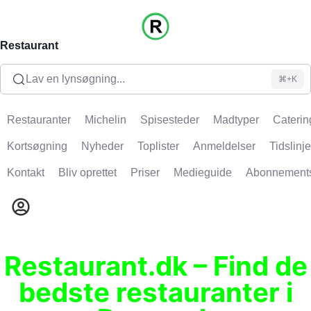
Restaurant
Lav en lynsøgning...
⌘+K
Restauranter
Michelin
Spisesteder
Madtyper
Caterin
Kortsøgning
Nyheder
Toplister
Anmeldelser
Tidslinje
Kontakt
Bliv oprettet
Priser
Medieguide
Abonnement
Restaurant.dk – Find de
bedste restauranter i