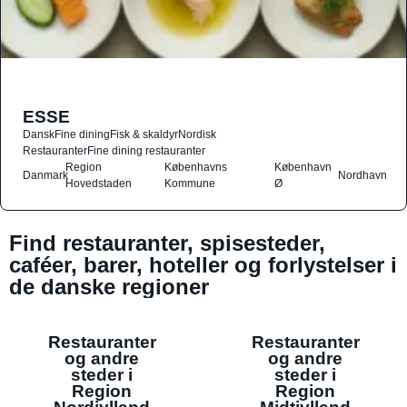
ESSE
Dansk
Fine dining
Fisk & skaldyr
Nordisk
Restauranter
Fine dining restauranter
Region
Københavns
København
Danmark
Nordhavn
Hovedstaden
Kommune
Ø
Find restauranter, spisesteder,
caféer, barer, hoteller og forlystelser i
de danske regioner
Restauranter
Restauranter
og andre
og andre
steder i
steder i
Region
Region