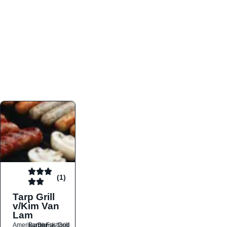
atmosfæren. Platformen er faktabaseret,
overskuelig og altid opdateret med de nyeste
informationer, hvilket gør den til det ideelle værktøj
for både lokale madelskere og turister på farten.
Find præcis den madtype og den stemning, der
passer til din næste middag, uanset hvor i landet
du befinder dig.
(1)
Tarp Grill
v/Kim Van
Lam
Amerikansk
Burger
Dansk
Fastfood
Grill