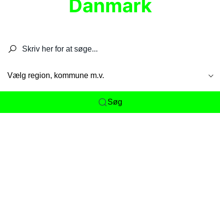
Danmark
Søg efter restauranter, spisesteder, caféer,
barer, pubber, hoteller og aktiviteter.
Vælg region, kommune m.v.
Søg
Her får du det komplette overblik
over
Danmarks mange spisesteder, caféer og
restauranter samlet ét sted. Vi gør det nemt for
dig at opdage alt fra skjulte lokale favoritter til
eksklusive gourmetoplevelser på tværs af alle
landets byer og regioner.
Søgningen er gjort enkel, så du hurtigt kan filtrere
efter madtype, lokation eller specifikke ønsker til