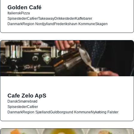
Golden Café
Italiensk
Pizza
Spisesteder
Caféer
Takeaway
Drikkesteder
Kaffebarer
Danmark
Region Nordjylland
Frederikshavn Kommune
Skagen
Cafe Zelo ApS
Dansk
Smørrebrød
Spisesteder
Caféer
Danmark
Region Sjælland
Guldborgsund Kommune
Nykøbing Falster