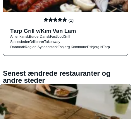
(1)
Tarp Grill v/Kim Van Lam
Amerikansk
Burger
Dansk
Fastfood
Grill
Spisesteder
Grillbarer
Takeaway
Danmark
Region Syddanmark
Esbjerg Kommune
Esbjerg N
Tarp
Senest ændrede restauranter og
andre steder