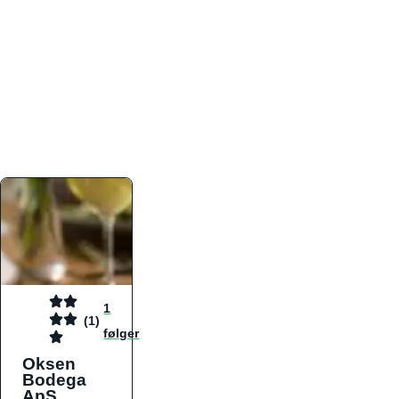
atmosfæren. Platformen er faktabaseret,
overskuelig og altid opdateret med de nyeste
informationer, hvilket gør den til det ideelle værktøj
for både lokale madelskere og turister på farten.
Find præcis den madtype og den stemning, der
passer til din næste middag, uanset hvor i landet
du befinder dig.
1
(1)
følger
Oksen
Bodega
ApS