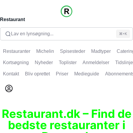
Restaurant
Lav en lynsøgning...
⌘+K
Restauranter
Michelin
Spisesteder
Madtyper
Caterin
Kortsøgning
Nyheder
Toplister
Anmeldelser
Tidslinje
Kontakt
Bliv oprettet
Priser
Medieguide
Abonnement
Restaurant.dk – Find de
bedste restauranter i