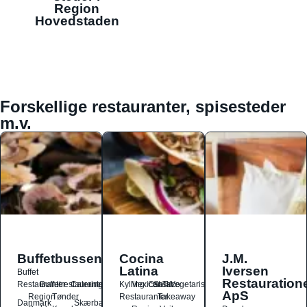
Region
Hovedstaden
Forskellige restauranter, spisesteder
m.v.
Buffetbussen
Cocina
J.M.
Latina
Iversen
Buffet
Restauration
Restauranter
Buffetrestauranter
Catering
Kylling
Mexicansk
Ost
Salat
Taco
Vegetarisk
ApS
Region
Tønder
Restauranter
Takeaway
Danmark
Skærbæk