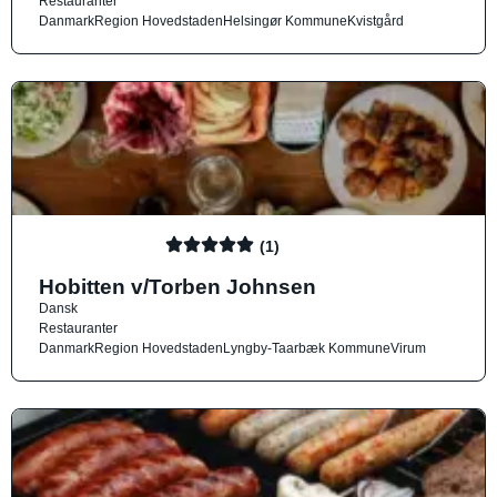
Restauranter
Danmark
Region Hovedstaden
Helsingør Kommune
Kvistgård
(1)
Hobitten v/Torben Johnsen
Dansk
Restauranter
Danmark
Region Hovedstaden
Lyngby-Taarbæk Kommune
Virum