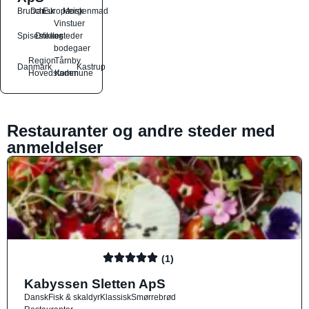
Brunch
Dansk
Europæisk
Morgenmad
Vinstuer
Spisesteder
Drikkesteder
og
bodegaer
Region
Tårnby
Danmark
Kastrup
Hovedstaden
Kommune
Restauranter og andre steder med
anmeldelser
(1)
Kabyssen Sletten ApS
Dansk
Fisk & skaldyr
Klassisk
Smørrebrød