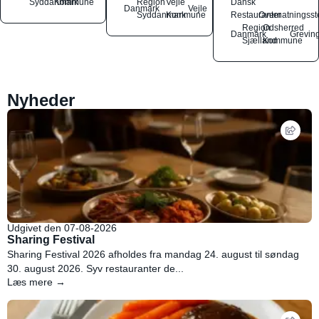
Syddanmark
Kommune
Region
Vejle
Dansk
Danmark
Vejle
Syddanmark
Kommune
Restauranter
Overnatningsst
Region
Odsherred
Danmark
Grevin
Sjælland
Kommune
Nyheder
Udgivet den 07-08-2026
Sharing Festival
Sharing Festival 2026 afholdes fra mandag 24. august til søndag
30. august 2026. Syv restauranter de...
Læs mere →