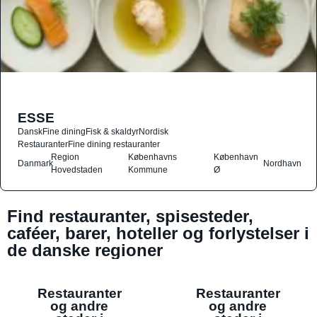
ESSE
Dansk
Fine dining
Fisk & skaldyr
Nordisk
Restauranter
Fine dining restauranter
Region
Københavns
København
Danmark
Nordhavn
Hovedstaden
Kommune
Ø
Find restauranter, spisesteder,
caféer, barer, hoteller og forlystelser i
de danske regioner
Restauranter
Restauranter
og andre
og andre