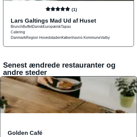
(1)
Lars Galtings Mad Ud af Huset
Brunch
Buffet
Dansk
Europæisk
Tapas
Catering
Danmark
Region Hovedstaden
Københavns Kommune
Valby
Senest ændrede restauranter og
andre steder
Golden Café