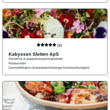
(1)
Kabyssen Sletten ApS
Dansk
Fisk & skaldyr
Klassisk
Smørrebrød
Restauranter
Danmark
Region Hovedstaden
Helsingør Kommune
Kvistgård