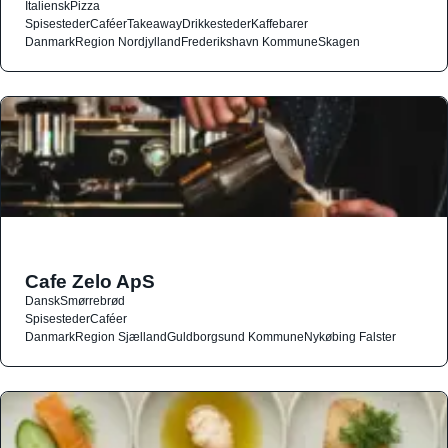
Italiensk
Pizza
Spisesteder
Caféer
Takeaway
Drikkesteder
Kaffebarer
Danmark
Region Nordjylland
Frederikshavn Kommune
Skagen
Cafe Zelo ApS
Dansk
Smørrebrød
Spisesteder
Caféer
Danmark
Region Sjælland
Guldborgsund Kommune
Nykøbing Falster