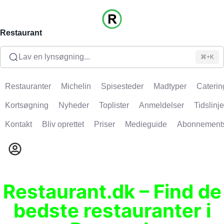
Restaurant
Lav en lynsøgning...
⌘+K
Restauranter
Michelin
Spisesteder
Madtyper
Caterin
Kortsøgning
Nyheder
Toplister
Anmeldelser
Tidslinje
Kontakt
Bliv oprettet
Priser
Medieguide
Abonnement
Restaurant.dk – Find de
bedste restauranter i