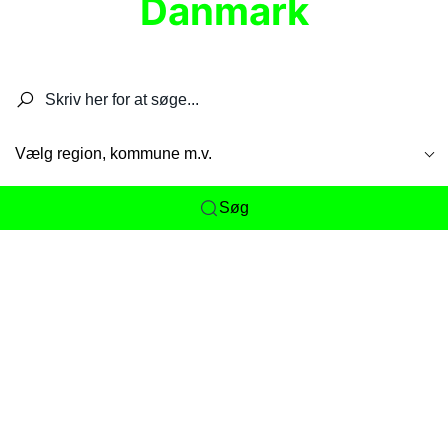
Danmark
Søg efter restauranter, spisesteder, caféer,
barer, pubber, hoteller og aktiviteter.
Vælg region, kommune m.v.
Søg
Her får du det komplette overblik
over
Danmarks mange spisesteder, caféer og
restauranter samlet ét sted. Vi gør det nemt for
dig at opdage alt fra skjulte lokale favoritter til
eksklusive gourmetoplevelser på tværs af alle
landets byer og regioner.
Søgningen er gjort enkel, så du hurtigt kan filtrere
efter madtype, lokation eller specifikke ønsker til