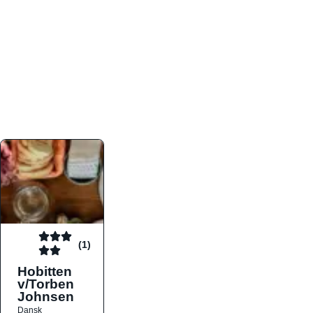
atmosfæren. Platformen er faktabaseret,
overskuelig og altid opdateret med de nyeste
informationer, hvilket gør den til det ideelle værktøj
for både lokale madelskere og turister på farten.
Find præcis den madtype og den stemning, der
passer til din næste middag, uanset hvor i landet
du befinder dig.
(1)
Hobitten
v/Torben
Johnsen
Dansk