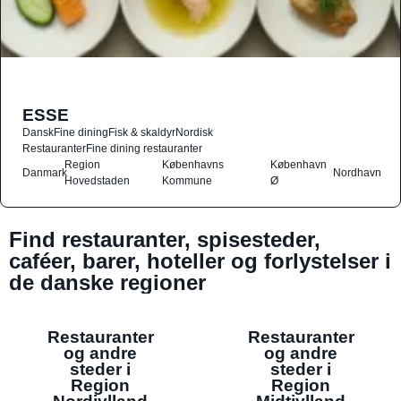
ESSE
Dansk
Fine dining
Fisk & skaldyr
Nordisk
Restauranter
Fine dining restauranter
Region
Københavns
København
Danmark
Nordhavn
Hovedstaden
Kommune
Ø
Find restauranter, spisesteder,
caféer, barer, hoteller og forlystelser i
de danske regioner
Restauranter
Restauranter
og andre
og andre
steder i
steder i
Region
Region