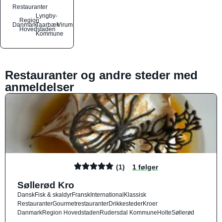
Restauranter
Lyngby-
Region
Danmark
Taarbæk
Virum
Hovedstaden
Kommune
Restauranter og andre steder med
anmeldelser
(1)
1 følger
Søllerød Kro
Dansk
Fisk & skaldyr
Fransk
International
Klassisk
Restauranter
Gourmetrestauranter
Drikkesteder
Kroer
Danmark
Region Hovedstaden
Rudersdal Kommune
Holte
Søllerød