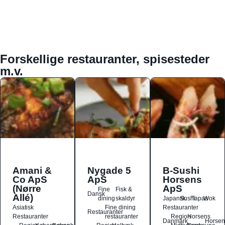
Forskellige restauranter, spisesteder
m.v.
Amani &
Nygade 5
B-Sushi
Co ApS
ApS
Horsens
(Nørre
ApS
Fine
Fisk &
Dansk
Allé)
dining
skaldyr
Japansk
Sushi
Tapas
Wok
Asiatisk
Fine dining
Restauranter
Restauranter
Restauranter
restauranter
Region
Horsens
Danmark
Horsen