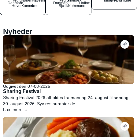
Region
Københavns
København
Region
Holbæk
Midtjylland
Kommune
Danmark
Danmark
Holbæk
Hovedstaden
Kommune
N
Sjælland
Kommune
Nyheder
Udgivet den 07-08-2026
Sharing Festival
Sharing Festival 2026 afholdes fra mandag 24. august til søndag
30. august 2026. Syv restauranter de...
Læs mere →