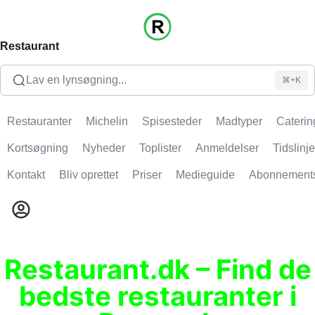
Restaurant
Lav en lynsøgning...
⌘+K
Restauranter
Michelin
Spisesteder
Madtyper
Caterin
Kortsøgning
Nyheder
Toplister
Anmeldelser
Tidslinje
Kontakt
Bliv oprettet
Priser
Medieguide
Abonnement
Restaurant.dk – Find de
bedste restauranter i