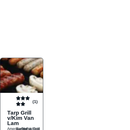
atmosfæren. Platformen er faktabaseret,
overskuelig og altid opdateret med de nyeste
informationer, hvilket gør den til det ideelle værktøj
for både lokale madelskere og turister på farten.
Find præcis den madtype og den stemning, der
passer til din næste middag, uanset hvor i landet
du befinder dig.
(1)
Tarp Grill
v/Kim Van
Lam
Amerikansk
Burger
Dansk
Fastfood
Grill