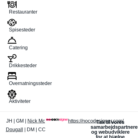
Restauranter
Spisesteder
Catering
Drikkesteder
Overnatningssteder
Aktiviteter
JH | GM |
Nick Mc
https://nocodesigner.com/
Tak til vores
samarbejdspartnere
Dougall
| DM | CC
og webudviklere
for at hjælpe