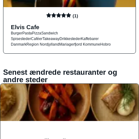
(1)
Elvis Cafe
Burger
Pasta
Pizza
Sandwich
Spisesteder
Caféer
Takeaway
Drikkesteder
Kaffebarer
Danmark
Region Nordjylland
Mariagerfjord Kommune
Hobro
Senest ændrede restauranter og
andre steder