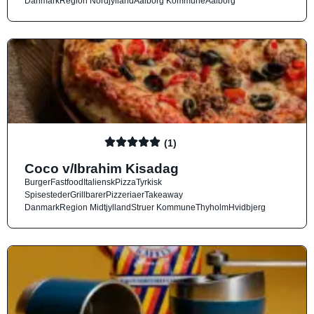
Danmark
Region Nordjylland
Aalborg Kommune
Aalborg
(1)
Coco v/Ibrahim Kisadag
Burger
Fastfood
Italiensk
Pizza
Tyrkisk
Spisesteder
Grillbarer
Pizzeriaer
Takeaway
Danmark
Region Midtjylland
Struer Kommune
Thyholm
Hvidbjerg