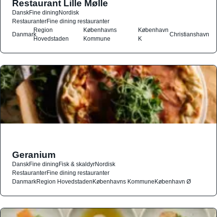
Restaurant Lille Mølle
Dansk
Fine dining
Nordisk
Restauranter
Fine dining restauranter
Region
Københavns
København
Danmark
Christianshavn
Hovedstaden
Kommune
K
Geranium
Dansk
Fine dining
Fisk & skaldyr
Nordisk
Restauranter
Fine dining restauranter
Danmark
Region Hovedstaden
Københavns Kommune
København Ø