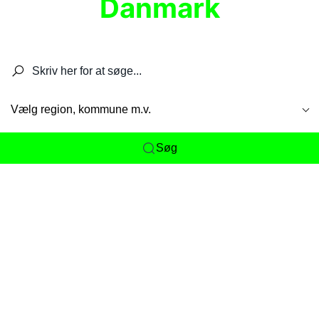
Danmark
Søg efter restauranter, spisesteder, caféer,
barer, pubber, hoteller og aktiviteter.
Vælg region, kommune m.v.
Søg
Her får du det komplette overblik
over
Danmarks mange spisesteder, caféer og
restauranter samlet ét sted. Vi gør det nemt for
dig at opdage alt fra skjulte lokale favoritter til
eksklusive gourmetoplevelser på tværs af alle
landets byer og regioner.
Søgningen er gjort enkel, så du hurtigt kan filtrere
efter madtype, lokation eller specifikke ønsker til