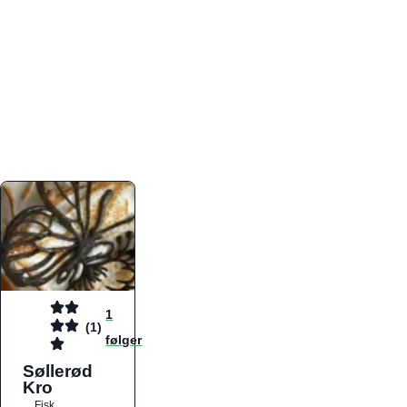
atmosfæren. Platformen er faktabaseret,
overskuelig og altid opdateret med de nyeste
informationer, hvilket gør den til det ideelle værktøj
for både lokale madelskere og turister på farten.
Find præcis den madtype og den stemning, der
passer til din næste middag, uanset hvor i landet
du befinder dig.
1
(1)
følger
Søllerød
Kro
Fisk