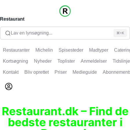
Restaurant
Lav en lynsøgning...
⌘+K
Restauranter
Michelin
Spisesteder
Madtyper
Caterin
Kortsøgning
Nyheder
Toplister
Anmeldelser
Tidslinje
Kontakt
Bliv oprettet
Priser
Medieguide
Abonnement
Restaurant.dk – Find de
bedste restauranter i