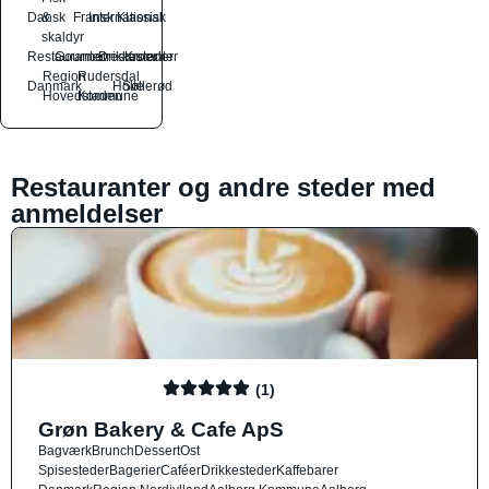
Dansk
&
Fransk
International
Klassisk
skaldyr
Restauranter
Gourmetrestauranter
Drikkesteder
Kroer
Region
Rudersdal
Danmark
Holte
Søllerød
Hovedstaden
Kommune
Restauranter og andre steder med
anmeldelser
(1)
Grøn Bakery & Cafe ApS
Bagværk
Brunch
Dessert
Ost
Spisesteder
Bagerier
Caféer
Drikkesteder
Kaffebarer