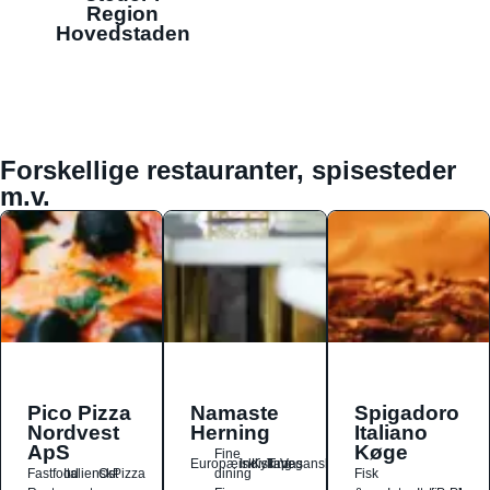
Region
Hovedstaden
Forskellige restauranter, spisesteder
m.v.
Pico Pizza
Namaste
Spigadoro
Nordvest
Herning
Italiano
ApS
Køge
Fine
Europæisk
Indisk
Kylling
Tapas
Vegansk
Fastfood
Italiensk
Ost
Pizza
dining
Fisk