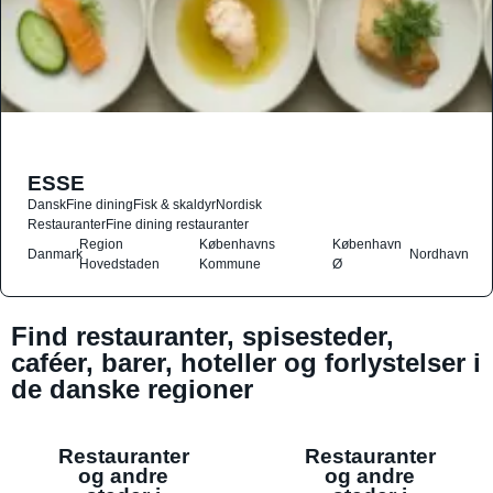
ESSE
Dansk
Fine dining
Fisk & skaldyr
Nordisk
Restauranter
Fine dining restauranter
Region
Københavns
København
Danmark
Nordhavn
Hovedstaden
Kommune
Ø
Find restauranter, spisesteder,
caféer, barer, hoteller og forlystelser i
de danske regioner
Restauranter
Restauranter
og andre
og andre