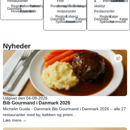
Restauranter
Fine
&
International
Italiensk
Pasta
Pizza
Region
Københavns
København
Restauranter
dining
Takeaway
Drikkesteder
skaldyr
Danmark
Hovedstaden
Kommune
NV
restauranter
Restauranter
Region
Esbjerg
Region
Køge
Danmark
Esbjerg
Danmark
Køge
Syddanmark
Kommune
Sjælland
Kommune
Nyheder
Udgivet den 04-08-2026
Bib Gourmand i Danmark 2026
Michelin Guide · Danmark Bib Gourmand i Danmark 2026 – alle 27
restauranter med by, køkken og prisni...
Læs mere →