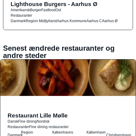
Lighthouse Burgers - Aarhus Ø
Amerikansk
Burger
Fastfood
Ost
Restauranter
Danmark
Region Midtjylland
Aarhus Kommune
Aarhus C
Aarhus Ø
Senest ændrede restauranter og
andre steder
Restaurant Lille Mølle
Dansk
Fine dining
Nordisk
Restauranter
Fine dining restauranter
Region
Københavns
København
Danmark
Christianshavn