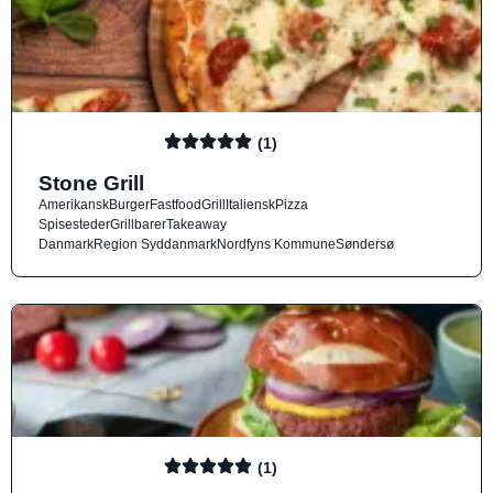
(1)
Stone Grill
Amerikansk
Burger
Fastfood
Grill
Italiensk
Pizza
Spisesteder
Grillbarer
Takeaway
Danmark
Region Syddanmark
Nordfyns Kommune
Søndersø
(1)