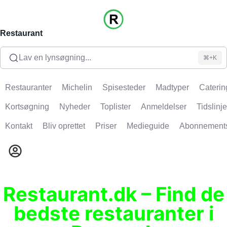
Restaurant
Lav en lynsøgning...
⌘+K
Restauranter
Michelin
Spisesteder
Madtyper
Caterin
Kortsøgning
Nyheder
Toplister
Anmeldelser
Tidslinje
Kontakt
Bliv oprettet
Priser
Medieguide
Abonnement
Restaurant.dk – Find de
bedste restauranter i