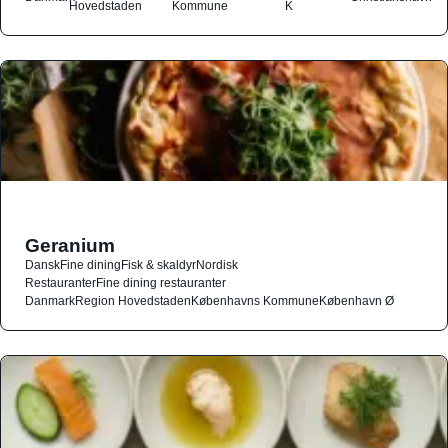
Hovedstaden
Kommune
K
Geranium
Dansk
Fine dining
Fisk & skaldyr
Nordisk
Restauranter
Fine dining restauranter
Danmark
Region Hovedstaden
Københavns Kommune
København Ø