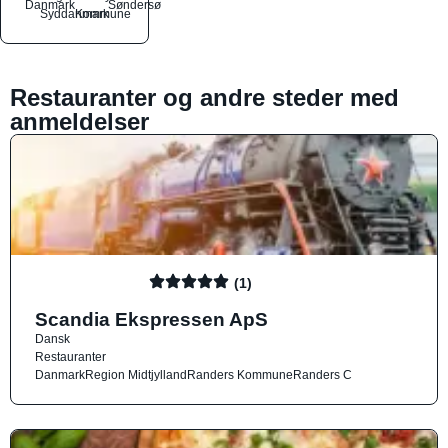
Danmark
Søndersø
Syddanmark
Kommune
Restauranter og andre steder med
anmeldelser
(1)
Scandia Ekspressen ApS
Dansk
Restauranter
Danmark
Region Midtjylland
Randers Kommune
Randers C