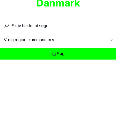
Danmark
Søg efter restauranter, spisesteder, caféer,
barer, pubber, hoteller og aktiviteter.
Vælg region, kommune m.v.
Søg
Her får du det komplette overblik
over
Danmarks mange spisesteder, caféer og
restauranter samlet ét sted. Vi gør det nemt for
dig at opdage alt fra skjulte lokale favoritter til
eksklusive gourmetoplevelser på tværs af alle
landets byer og regioner.
Søgningen er gjort enkel, så du hurtigt kan filtrere
efter madtype, lokation eller specifikke ønsker til