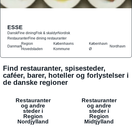
ESSE
Dansk
Fine dining
Fisk & skaldyr
Nordisk
Restauranter
Fine dining restauranter
Region
Københavns
København
Danmark
Nordhavn
Hovedstaden
Kommune
Ø
Find restauranter, spisesteder,
caféer, barer, hoteller og forlystelser i
de danske regioner
Restauranter
Restauranter
og andre
og andre
steder i
steder i
Region
Region
Nordjylland
Midtjylland