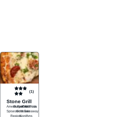
atmosfæren. Platformen er faktabaseret,
overskuelig og altid opdateret med de nyeste
informationer, hvilket gør den til det ideelle værktøj
for både lokale madelskere og turister på farten.
Find præcis den madtype og den stemning, der
passer til din næste middag, uanset hvor i landet
du befinder dig.
(1)
Stone Grill
Amerikansk
Burger
Fastfood
Grill
Italiensk
Pizza
Spisesteder
Grillbarer
Takeaway
Region
Nordfyns