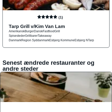
(1)
Tarp Grill v/Kim Van Lam
Amerikansk
Burger
Dansk
Fastfood
Grill
Spisesteder
Grillbarer
Takeaway
Danmark
Region Syddanmark
Esbjerg Kommune
Esbjerg N
Tarp
Senest ændrede restauranter og
andre steder