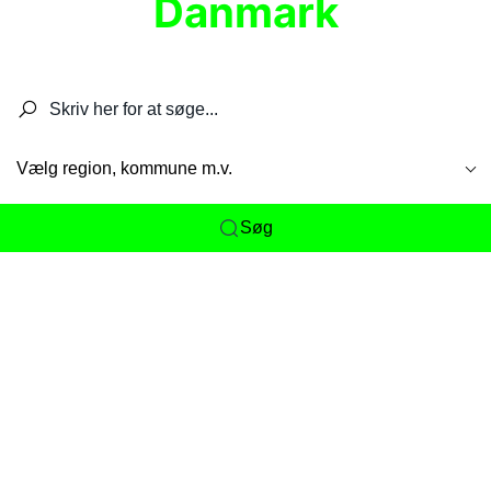
Danmark
Søg efter restauranter, spisesteder, caféer,
barer, pubber, hoteller og aktiviteter.
Vælg region, kommune m.v.
Søg
Her får du det komplette overblik
over
Danmarks mange spisesteder, caféer og
restauranter samlet ét sted. Vi gør det nemt for
dig at opdage alt fra skjulte lokale favoritter til
eksklusive gourmetoplevelser på tværs af alle
landets byer og regioner.
Søgningen er gjort enkel, så du hurtigt kan filtrere
efter madtype, lokation eller specifikke ønsker til