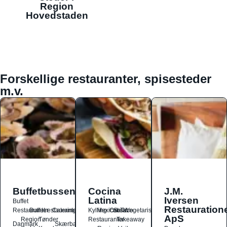
Region
Hovedstaden
Forskellige restauranter, spisesteder
m.v.
Buffetbussen
Cocina
J.M.
Latina
Iversen
Buffet
Restauration
Restauranter
Buffetrestauranter
Catering
Kylling
Mexicansk
Ost
Salat
Taco
Vegetarisk
ApS
Region
Tønder
Restauranter
Takeaway
Danmark
Skærbæk