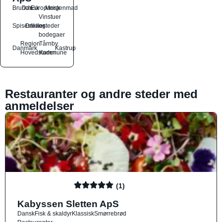
Brunch
Dansk
Europæisk
Morgenmad
Vinstuer
Spisesteder
Drikkesteder
og
bodegaer
Region
Tårnby
Danmark
Kastrup
Hovedstaden
Kommune
Restauranter og andre steder med
anmeldelser
(1)
Kabyssen Sletten ApS
Dansk
Fisk & skaldyr
Klassisk
Smørrebrød