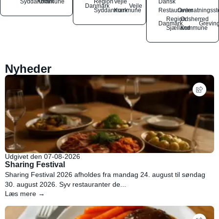
Syddanmark
Kommune
Region
Vejle
Dansk
Danmark
Vejle
Syddanmark
Kommune
Restauranter
Overnatningsst
Region
Odsherred
Danmark
Grevin
Sjælland
Kommune
Nyheder
Udgivet den 07-08-2026
Sharing Festival
Sharing Festival 2026 afholdes fra mandag 24. august til søndag
30. august 2026. Syv restauranter de...
Læs mere →