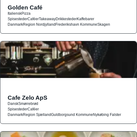
Golden Café
Italiensk
Pizza
Spisesteder
Caféer
Takeaway
Drikkesteder
Kaffebarer
Danmark
Region Nordjylland
Frederikshavn Kommune
Skagen
Cafe Zelo ApS
Dansk
Smørrebrød
Spisesteder
Caféer
Danmark
Region Sjælland
Guldborgsund Kommune
Nykøbing Falster