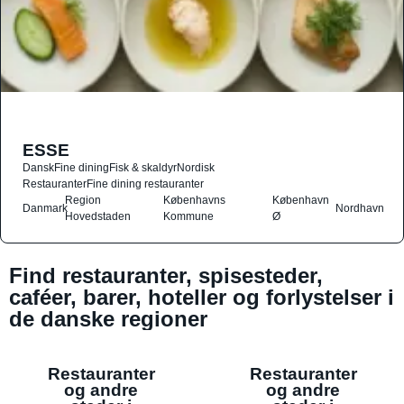
ESSE
Dansk
Fine dining
Fisk & skaldyr
Nordisk
Restauranter
Fine dining restauranter
Region
Københavns
København
Danmark
Nordhavn
Hovedstaden
Kommune
Ø
Find restauranter, spisesteder,
caféer, barer, hoteller og forlystelser i
de danske regioner
Restauranter
Restauranter
og andre
og andre