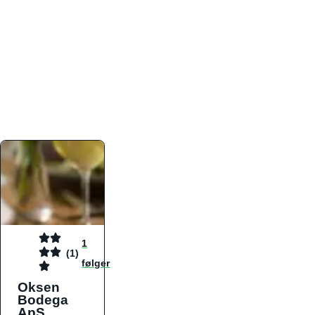
atmosfæren. Platformen er faktabaseret,
overskuelig og altid opdateret med de nyeste
informationer, hvilket gør den til det ideelle værktøj
for både lokale madelskere og turister på farten.
Find præcis den madtype og den stemning, der
passer til din næste middag, uanset hvor i landet
du befinder dig.
1
(1)
følger
Oksen
Bodega
ApS