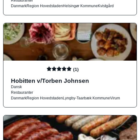
Restauranter
Danmark
Region Hovedstaden
Helsingør Kommune
Kvistgård
(1)
Hobitten v/Torben Johnsen
Dansk
Restauranter
Danmark
Region Hovedstaden
Lyngby-Taarbæk Kommune
Virum