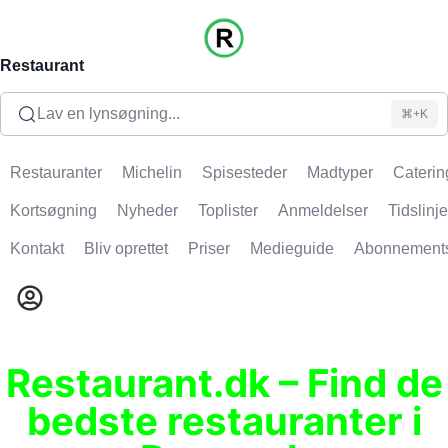
Restaurant
Lav en lynsøgning...
⌘+K
Restauranter
Michelin
Spisesteder
Madtyper
Caterin
Kortsøgning
Nyheder
Toplister
Anmeldelser
Tidslinje
Kontakt
Bliv oprettet
Priser
Medieguide
Abonnement
Restaurant.dk – Find de
bedste restauranter i