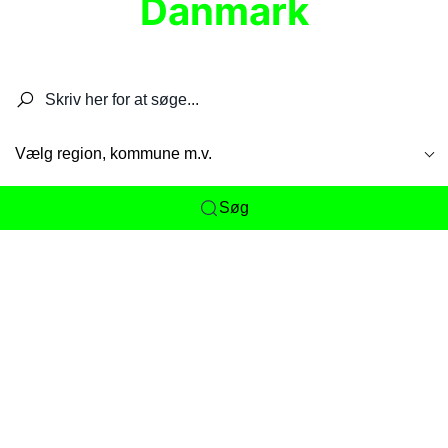
Danmark
Søg efter restauranter, spisesteder, caféer,
barer, pubber, hoteller og aktiviteter.
Vælg region, kommune m.v.
Søg
Her får du det komplette overblik
over
Danmarks mange spisesteder, caféer og
restauranter samlet ét sted. Vi gør det nemt for
dig at opdage alt fra skjulte lokale favoritter til
eksklusive gourmetoplevelser på tværs af alle
landets byer og regioner.
Søgningen er gjort enkel, så du hurtigt kan filtrere
efter madtype, lokation eller specifikke ønsker til