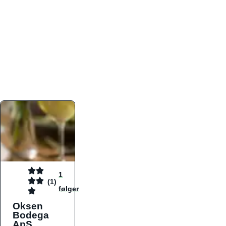
atmosfæren. Platformen er faktabaseret,
overskuelig og altid opdateret med de nyeste
informationer, hvilket gør den til det ideelle værktøj
for både lokale madelskere og turister på farten.
Find præcis den madtype og den stemning, der
passer til din næste middag, uanset hvor i landet
du befinder dig.
1
(1)
følger
Oksen
Bodega
ApS