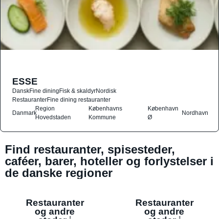
ESSE
Dansk
Fine dining
Fisk & skaldyr
Nordisk
Restauranter
Fine dining restauranter
Region
Københavns
København
Danmark
Nordhavn
Hovedstaden
Kommune
Ø
Find restauranter, spisesteder,
caféer, barer, hoteller og forlystelser i
de danske regioner
Restauranter
Restauranter
og andre
og andre