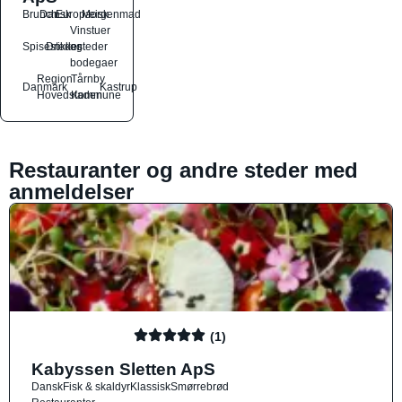
Brunch
Dansk
Europæisk
Morgenmad
Vinstuer
Spisesteder
Drikkesteder
og
bodegaer
Region
Tårnby
Danmark
Kastrup
Hovedstaden
Kommune
Restauranter og andre steder med
anmeldelser
(1)
Kabyssen Sletten ApS
Dansk
Fisk & skaldyr
Klassisk
Smørrebrød