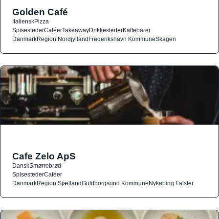
Golden Café
Italiensk
Pizza
Spisesteder
Caféer
Takeaway
Drikkesteder
Kaffebarer
Danmark
Region Nordjylland
Frederikshavn Kommune
Skagen
Cafe Zelo ApS
Dansk
Smørrebrød
Spisesteder
Caféer
Danmark
Region Sjælland
Guldborgsund Kommune
Nykøbing Falster