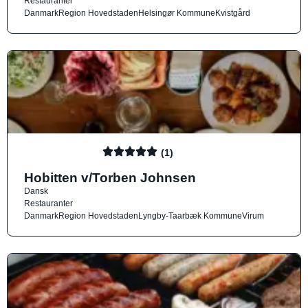
Restauranter
Danmark
Region Hovedstaden
Helsingør Kommune
Kvistgård
(1)
Hobitten v/Torben Johnsen
Dansk
Restauranter
Danmark
Region Hovedstaden
Lyngby-Taarbæk Kommune
Virum