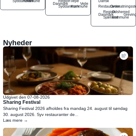
Syddanmark
Kommune
Region
Vejle
Dansk
Danmark
Vejle
Syddanmark
Kommune
Restauranter
Overnatningsst
Region
Odsherred
Danmark
Grevin
Sjælland
Kommune
Nyheder
Udgivet den 07-08-2026
Sharing Festival
Sharing Festival 2026 afholdes fra mandag 24. august til søndag
30. august 2026. Syv restauranter de...
Læs mere →