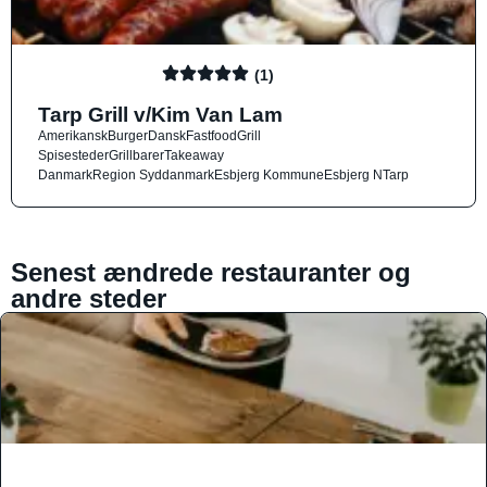
(1)
Tarp Grill v/Kim Van Lam
Amerikansk
Burger
Dansk
Fastfood
Grill
Spisesteder
Grillbarer
Takeaway
Danmark
Region Syddanmark
Esbjerg Kommune
Esbjerg N
Tarp
Senest ændrede restauranter og
andre steder