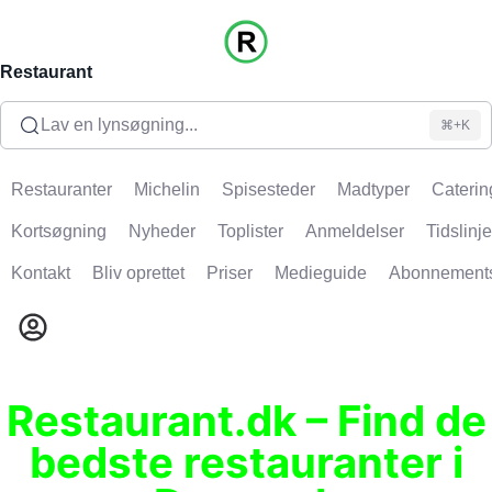
Restaurant
Lav en lynsøgning...
⌘+K
Restauranter
Michelin
Spisesteder
Madtyper
Caterin
Kortsøgning
Nyheder
Toplister
Anmeldelser
Tidslinje
Kontakt
Bliv oprettet
Priser
Medieguide
Abonnement
Restaurant.dk – Find de
bedste restauranter i