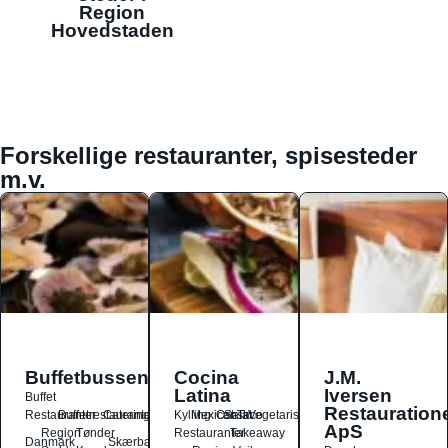
Region
Hovedstaden
Forskellige restauranter, spisesteder
m.v.
Buffetbussen
Cocina
J.M.
Latina
Iversen
Buffet
Restauration
Restauranter
Buffetrestauranter
Catering
Kylling
Mexicansk
Ost
Salat
Taco
Vegetarisk
ApS
Region
Tønder
Restauranter
Takeaway
Danmark
Skærbæk