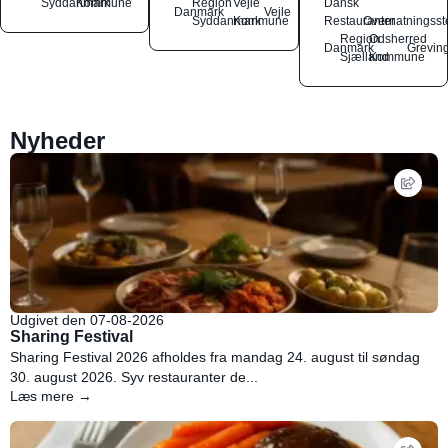
Syddanmark
Kommune
Region
Vejle
Dansk
Danmark
Vejle
Syddanmark
Kommune
Restauranter
Overnatningsst
Region
Odsherred
Danmark
Grevin
Sjælland
Kommune
Nyheder
Udgivet den 07-08-2026
Sharing Festival
Sharing Festival 2026 afholdes fra mandag 24. august til søndag
30. august 2026. Syv restauranter de...
Læs mere →