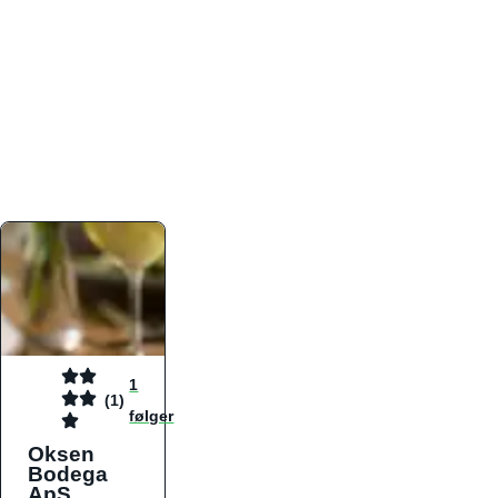
atmosfæren. Platformen er faktabaseret,
overskuelig og altid opdateret med de nyeste
informationer, hvilket gør den til det ideelle værktøj
for både lokale madelskere og turister på farten.
Find præcis den madtype og den stemning, der
passer til din næste middag, uanset hvor i landet
du befinder dig.
1
(1)
følger
Oksen
Bodega
ApS