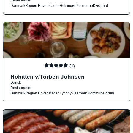
Restauranter
Danmark
Region Hovedstaden
Helsingør Kommune
Kvistgård
(1)
Hobitten v/Torben Johnsen
Dansk
Restauranter
Danmark
Region Hovedstaden
Lyngby-Taarbæk Kommune
Virum