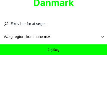
Danmark
Søg efter restauranter, spisesteder, caféer,
barer, pubber, hoteller og aktiviteter.
Vælg region, kommune m.v.
Søg
Her får du det komplette overblik
over
Danmarks mange spisesteder, caféer og
restauranter samlet ét sted. Vi gør det nemt for
dig at opdage alt fra skjulte lokale favoritter til
eksklusive gourmetoplevelser på tværs af alle
landets byer og regioner.
Søgningen er gjort enkel, så du hurtigt kan filtrere
efter madtype, lokation eller specifikke ønsker til