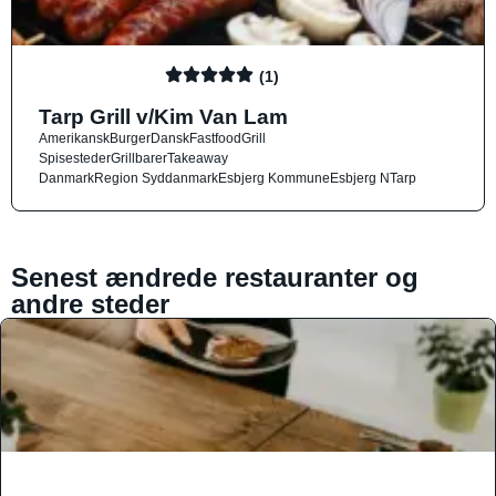
(1)
Tarp Grill v/Kim Van Lam
Amerikansk
Burger
Dansk
Fastfood
Grill
Spisesteder
Grillbarer
Takeaway
Danmark
Region Syddanmark
Esbjerg Kommune
Esbjerg N
Tarp
Senest ændrede restauranter og
andre steder