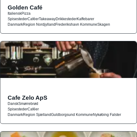
Golden Café
Italiensk
Pizza
Spisesteder
Caféer
Takeaway
Drikkesteder
Kaffebarer
Danmark
Region Nordjylland
Frederikshavn Kommune
Skagen
Cafe Zelo ApS
Dansk
Smørrebrød
Spisesteder
Caféer
Danmark
Region Sjælland
Guldborgsund Kommune
Nykøbing Falster