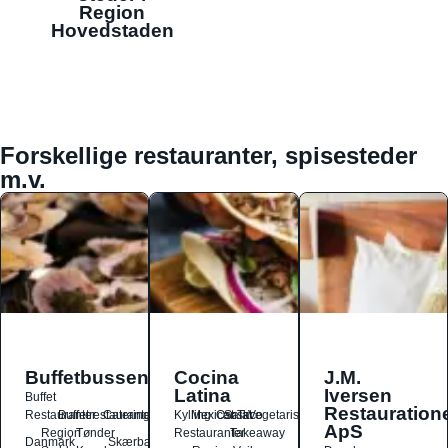
Region
Hovedstaden
Forskellige restauranter, spisesteder
m.v.
Buffetbussen
Cocina
J.M.
Latina
Iversen
Buffet
Restauration
Restauranter
Buffetrestauranter
Catering
Kylling
Mexicansk
Ost
Salat
Taco
Vegetarisk
ApS
Region
Tønder
Restauranter
Takeaway
Danmark
Skærbæk