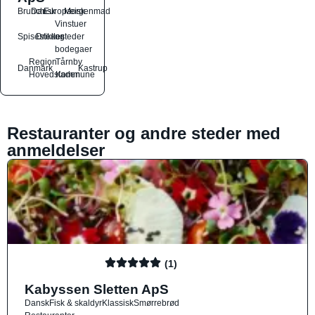
Brunch
Dansk
Europæisk
Morgenmad
Vinstuer
Spisesteder
Drikkesteder
og
bodegaer
Region
Tårnby
Danmark
Kastrup
Hovedstaden
Kommune
Restauranter og andre steder med
anmeldelser
(1)
Kabyssen Sletten ApS
Dansk
Fisk & skaldyr
Klassisk
Smørrebrød