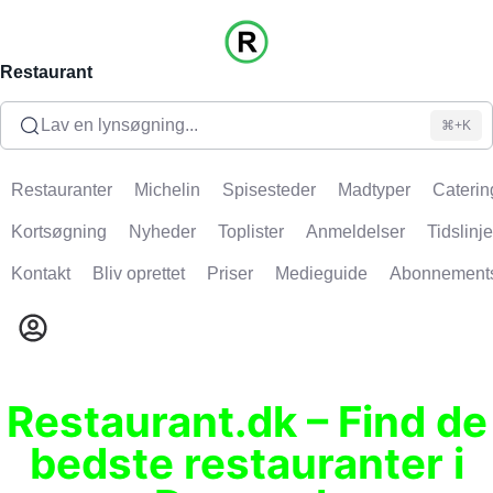
Restaurant
Lav en lynsøgning...
⌘+K
Restauranter
Michelin
Spisesteder
Madtyper
Caterin
Kortsøgning
Nyheder
Toplister
Anmeldelser
Tidslinje
Kontakt
Bliv oprettet
Priser
Medieguide
Abonnement
Restaurant.dk – Find de
bedste restauranter i