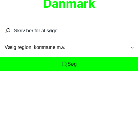
Danmark
Søg efter restauranter, spisesteder, caféer,
barer, pubber, hoteller og aktiviteter.
Vælg region, kommune m.v.
Søg
Her får du det komplette overblik
over
Danmarks mange spisesteder, caféer og
restauranter samlet ét sted. Vi gør det nemt for
dig at opdage alt fra skjulte lokale favoritter til
eksklusive gourmetoplevelser på tværs af alle
landets byer og regioner.
Søgningen er gjort enkel, så du hurtigt kan filtrere
efter madtype, lokation eller specifikke ønsker til