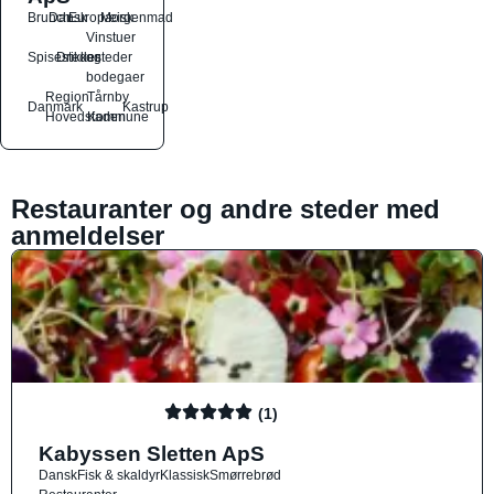
Brunch
Dansk
Europæisk
Morgenmad
Vinstuer
Spisesteder
Drikkesteder
og
bodegaer
Region
Tårnby
Danmark
Kastrup
Hovedstaden
Kommune
Restauranter og andre steder med
anmeldelser
(1)
Kabyssen Sletten ApS
Dansk
Fisk & skaldyr
Klassisk
Smørrebrød