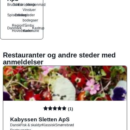
Brunch
Dansk
Europæisk
Morgenmad
Vinstuer
Spisesteder
Drikkesteder
og
bodegaer
Region
Tårnby
Danmark
Kastrup
Hovedstaden
Kommune
Restauranter og andre steder med
anmeldelser
(1)
Kabyssen Sletten ApS
Dansk
Fisk & skaldyr
Klassisk
Smørrebrød