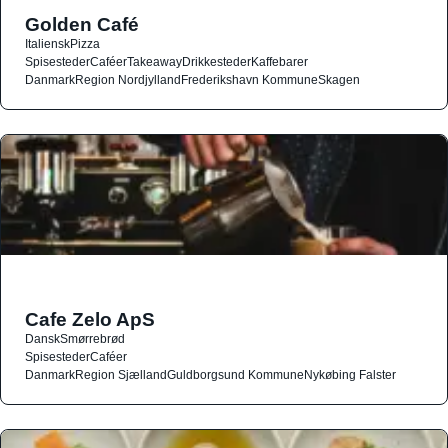
Golden Café
Italiensk
Pizza
Spisesteder
Caféer
Takeaway
Drikkesteder
Kaffebarer
Danmark
Region Nordjylland
Frederikshavn Kommune
Skagen
Cafe Zelo ApS
Dansk
Smørrebrød
Spisesteder
Caféer
Danmark
Region Sjælland
Guldborgsund Kommune
Nykøbing Falster