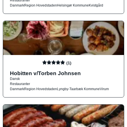
Restauranter
Danmark
Region Hovedstaden
Helsingør Kommune
Kvistgård
(1)
Hobitten v/Torben Johnsen
Dansk
Restauranter
Danmark
Region Hovedstaden
Lyngby-Taarbæk Kommune
Virum