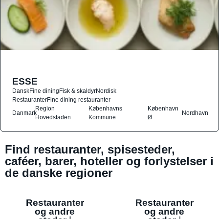
ESSE
Dansk
Fine dining
Fisk & skaldyr
Nordisk
Restauranter
Fine dining restauranter
Region
Københavns
København
Danmark
Nordhavn
Hovedstaden
Kommune
Ø
Find restauranter, spisesteder,
caféer, barer, hoteller og forlystelser i
de danske regioner
Restauranter
Restauranter
og andre
og andre