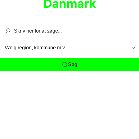
Danmark
Søg efter restauranter, spisesteder, caféer,
barer, pubber, hoteller og aktiviteter.
Vælg region, kommune m.v.
Søg
Her får du det komplette overblik
over
Danmarks mange spisesteder, caféer og
restauranter samlet ét sted. Vi gør det nemt for
dig at opdage alt fra skjulte lokale favoritter til
eksklusive gourmetoplevelser på tværs af alle
landets byer og regioner.
Søgningen er gjort enkel, så du hurtigt kan filtrere
efter madtype, lokation eller specifikke ønsker til