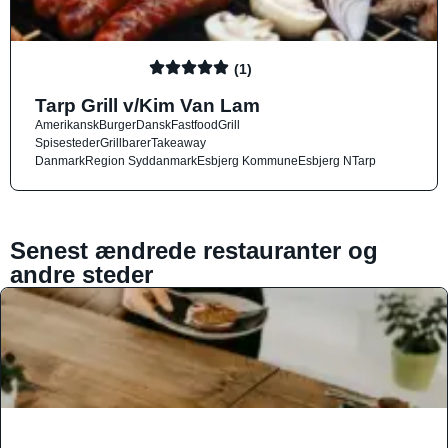
(1)
Tarp Grill v/Kim Van Lam
Amerikansk
Burger
Dansk
Fastfood
Grill
Spisesteder
Grillbarer
Takeaway
Danmark
Region Syddanmark
Esbjerg Kommune
Esbjerg N
Tarp
Senest ændrede restauranter og
andre steder