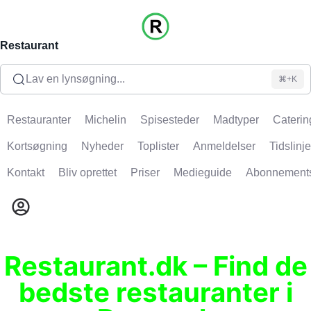
Restaurant
Lav en lynsøgning...
⌘+K
Restauranter
Michelin
Spisesteder
Madtyper
Caterin
Kortsøgning
Nyheder
Toplister
Anmeldelser
Tidslinje
Kontakt
Bliv oprettet
Priser
Medieguide
Abonnement
Restaurant.dk – Find de
bedste restauranter i