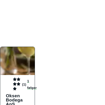
atmosfæren. Platformen er faktabaseret,
overskuelig og altid opdateret med de nyeste
informationer, hvilket gør den til det ideelle værktøj
for både lokale madelskere og turister på farten.
Find præcis den madtype og den stemning, der
passer til din næste middag, uanset hvor i landet
du befinder dig.
1
(1)
følger
Oksen
Bodega
ApS