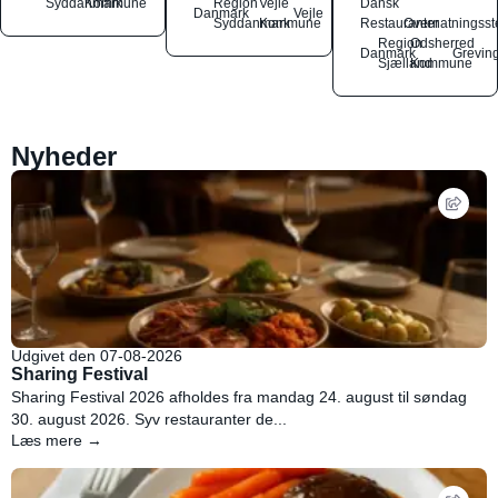
Syddanmark
Kommune
Region
Vejle
Dansk
Danmark
Vejle
Syddanmark
Kommune
Restauranter
Overnatningsst
Region
Odsherred
Danmark
Grevin
Sjælland
Kommune
Nyheder
Udgivet den 07-08-2026
Sharing Festival
Sharing Festival 2026 afholdes fra mandag 24. august til søndag
30. august 2026. Syv restauranter de...
Læs mere →