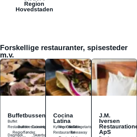
Region
Hovedstaden
Forskellige restauranter, spisesteder
m.v.
Buffetbussen
Cocina
J.M.
Latina
Iversen
Buffet
Restauration
Restauranter
Buffetrestauranter
Catering
Kylling
Mexicansk
Ost
Salat
Taco
Vegetarisk
ApS
Region
Tønder
Restauranter
Takeaway
Danmark
Skærbæk