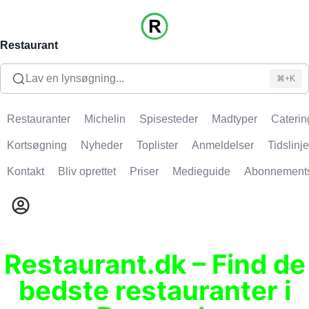
Restaurant
Lav en lynsøgning...
⌘+K
Restauranter
Michelin
Spisesteder
Madtyper
Caterin
Kortsøgning
Nyheder
Toplister
Anmeldelser
Tidslinje
Kontakt
Bliv oprettet
Priser
Medieguide
Abonnement
Restaurant.dk – Find de
bedste restauranter i