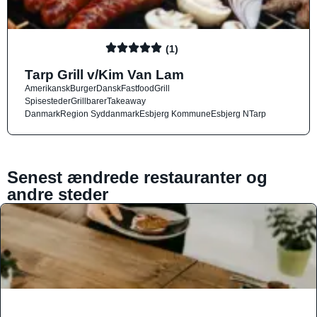
(1)
Tarp Grill v/Kim Van Lam
Amerikansk
Burger
Dansk
Fastfood
Grill
Spisesteder
Grillbarer
Takeaway
Danmark
Region Syddanmark
Esbjerg Kommune
Esbjerg N
Tarp
Senest ændrede restauranter og
andre steder