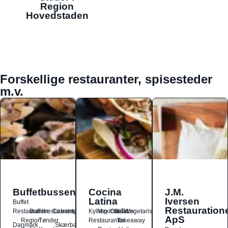
Region
Hovedstaden
Forskellige restauranter, spisesteder
m.v.
Buffetbussen
Cocina
J.M.
Latina
Iversen
Buffet
Restauration
Restauranter
Buffetrestauranter
Catering
Kylling
Mexicansk
Ost
Salat
Taco
Vegetarisk
ApS
Region
Tønder
Restauranter
Takeaway
Danmark
Skærbæk