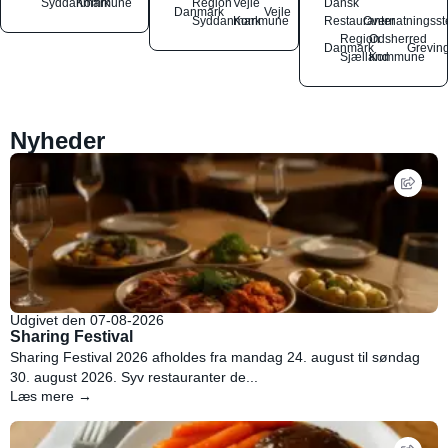
Syddanmark
Kommune
Region
Vejle
Dansk
Danmark
Vejle
Syddanmark
Kommune
Restauranter
Overnatningsst
Region
Odsherred
Danmark
Grevin
Sjælland
Kommune
Nyheder
Udgivet den 07-08-2026
Sharing Festival
Sharing Festival 2026 afholdes fra mandag 24. august til søndag
30. august 2026. Syv restauranter de...
Læs mere →