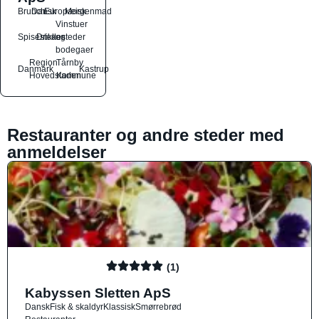
Brunch
Dansk
Europæisk
Morgenmad
Vinstuer
Spisesteder
Drikkesteder
og
bodegaer
Region
Tårnby
Danmark
Kastrup
Hovedstaden
Kommune
Restauranter og andre steder med
anmeldelser
(1)
Kabyssen Sletten ApS
Dansk
Fisk & skaldyr
Klassisk
Smørrebrød