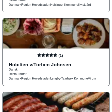
Restauranter
Danmark
Region Hovedstaden
Helsingør Kommune
Kvistgård
(1)
Hobitten v/Torben Johnsen
Dansk
Restauranter
Danmark
Region Hovedstaden
Lyngby-Taarbæk Kommune
Virum