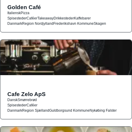
Golden Café
Italiensk
Pizza
Spisesteder
Caféer
Takeaway
Drikkesteder
Kaffebarer
Danmark
Region Nordjylland
Frederikshavn Kommune
Skagen
Cafe Zelo ApS
Dansk
Smørrebrød
Spisesteder
Caféer
Danmark
Region Sjælland
Guldborgsund Kommune
Nykøbing Falster