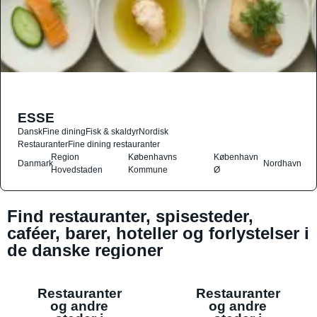
ESSE
Dansk
Fine dining
Fisk & skaldyr
Nordisk
Restauranter
Fine dining restauranter
Region
Københavns
København
Danmark
Nordhavn
Hovedstaden
Kommune
Ø
Find restauranter, spisesteder,
caféer, barer, hoteller og forlystelser i
de danske regioner
Restauranter
Restauranter
og andre
og andre