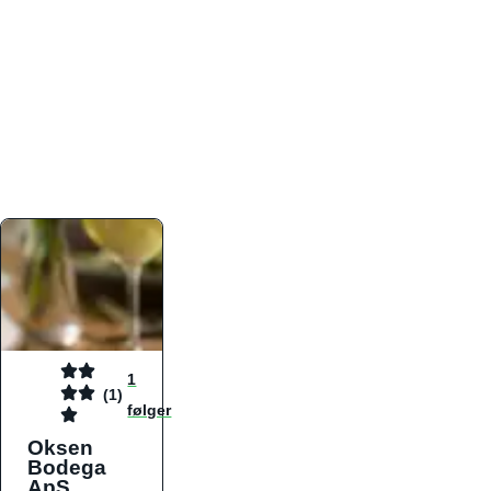
atmosfæren. Platformen er faktabaseret,
overskuelig og altid opdateret med de nyeste
informationer, hvilket gør den til det ideelle værktøj
for både lokale madelskere og turister på farten.
Find præcis den madtype og den stemning, der
passer til din næste middag, uanset hvor i landet
du befinder dig.
1
(1)
følger
Oksen
Bodega
ApS