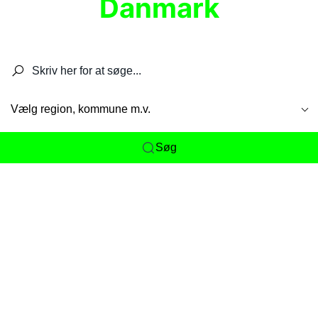
Danmark
Søg efter restauranter, spisesteder, caféer,
barer, pubber, hoteller og aktiviteter.
Vælg region, kommune m.v.
Søg
Her får du det komplette overblik
over
Danmarks mange spisesteder, caféer og
restauranter samlet ét sted. Vi gør det nemt for
dig at opdage alt fra skjulte lokale favoritter til
eksklusive gourmetoplevelser på tværs af alle
landets byer og regioner.
Søgningen er gjort enkel, så du hurtigt kan filtrere
efter madtype, lokation eller specifikke ønsker til